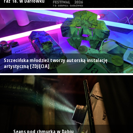
raz 18. w Darłówku
Szczecińska młodzież tworzy autorską instalację
artystyczną [ZDJĘCIA]
Seans pod chmurką w Dąbiu