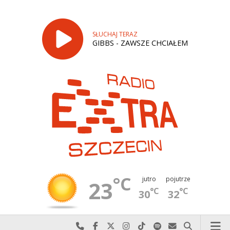
SŁUCHAJ TERAZ
GIBBS - ZAWSZE CHCIAŁEM
°C
jutro
pojutrze
23
°C
°C
30
32
Najlepiej po prostu do nas zadzwoń
Odwiedź nas na Facebook-u
Odwiedź nas na X
Odwiedź nas na Instagram-ie
Odwiedź nas na TikTok-u
Szukaj nas na Spotify
Wyślij do nas w
Szukaj