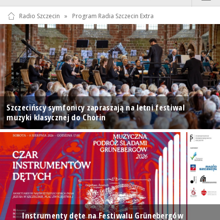
Radio Szczecin
»
Program Radia Szczecin Extra
Szczecińscy symfonicy zapraszają na letni festiwal
muzyki klasycznej do Chorin
Instrumenty dęte na Festiwalu Grünebergów