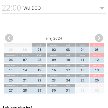
22:00
WU DOO
maj 2024
poniedziałek
wtorek
środa
czwartek
piątek
sobota
niedziela
29
30
01
02
03
04
05
poniedziałek
wtorek
środa
czwartek
piątek
sobota
niedziela
06
07
08
09
10
11
12
poniedziałek
wtorek
środa
czwartek
piątek
sobota
niedziela
13
14
15
16
17
18
19
poniedziałek
wtorek
środa
czwartek
piątek
sobota
niedziela
20
21
22
23
24
25
26
poniedziałek
wtorek
środa
czwartek
piątek
sobota
niedziela
27
28
29
30
31
01
02
Jak nas słuchać