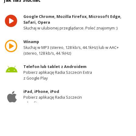
Google Chrome, Mozilla Firefox, Microsoft Edge,
Safari, Opera
Słuchaj w ulubionej przeglądarce. Poleć znajomym :)
Winamp
Słuchaj w MP3 (stereo, 128 kb/s, 44.1kHz) lub w AAC+
(stereo, 128 kb/s, 44.1kHz)
Telefon lub tablet z Androidem
Pobierz aplikację Radia Szczecin Extra
z Google Play
iPad, iPhone, iPod
Pobierz aplikację Radia Szczecin
z AppStore
Odbiornik DAB+
Słuchaj w zachodniej części województwa
zachodniopomorskiego - kanał 11A