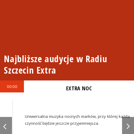
Najbliższe audycje w Radiu
Szczecin Extra
00:00
EXTRA NOC
Uniwersalna muzyka nocnych marków, przy której każda
czynność będzie jeszcze przyjemniejsza.