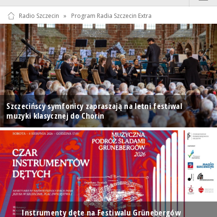
Radio Szczecin
»
Program Radia Szczecin Extra
Szczecińscy symfonicy zapraszają na letni festiwal
muzyki klasycznej do Chorin
Instrumenty dęte na Festiwalu Grünebergów