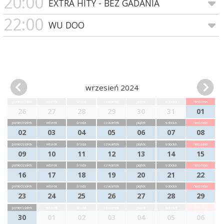
20:00
EXTRA HITY - BEZ GADANIA
22:00
WU DOO
wrzesień 2024
poniedziałek
wtorek
środa
czwartek
piątek
sobota
niedziela
26
27
28
29
30
31
01
poniedziałek
wtorek
środa
czwartek
piątek
sobota
niedziela
02
03
04
05
06
07
08
poniedziałek
wtorek
środa
czwartek
piątek
sobota
niedziela
09
10
11
12
13
14
15
poniedziałek
wtorek
środa
czwartek
piątek
sobota
niedziela
16
17
18
19
20
21
22
poniedziałek
wtorek
środa
czwartek
piątek
sobota
niedziela
23
24
25
26
27
28
29
poniedziałek
wtorek
środa
czwartek
piątek
sobota
niedziela
30
01
02
03
04
05
06