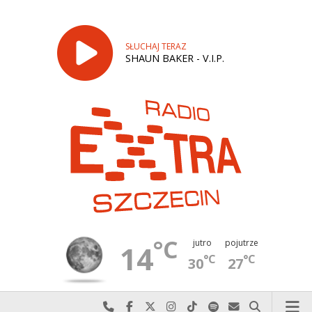
SŁUCHAJ TERAZ
SHAUN BAKER - V.I.P.
°C
jutro
pojutrze
14
°C
°C
30
27
Najlepiej po prostu do nas zadzwoń
Odwiedź nas na Facebook-u
Odwiedź nas na X
Odwiedź nas na Instagram-ie
Odwiedź nas na TikTok-u
Szukaj nas na Spotify
Wyślij do nas w
Szukaj