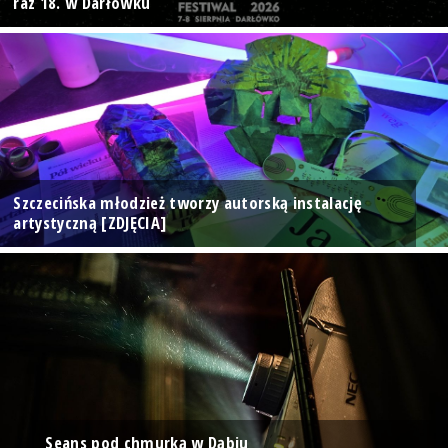
raz 18. w Darłówku
Szczecińska młodzież tworzy autorską instalację
artystyczną [ZDJĘCIA]
Seans pod chmurką w Dąbiu