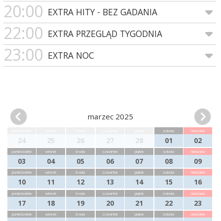
20:00
EXTRA HITY - BEZ GADANIA
22:00
EXTRA PRZEGLĄD TYGODNIA
23:00
EXTRA NOC
marzec 2025
poniedziałek
wtorek
środa
czwartek
piątek
sobota
niedziela
24
25
26
27
28
01
02
poniedziałek
wtorek
środa
czwartek
piątek
sobota
niedziela
03
04
05
06
07
08
09
poniedziałek
wtorek
środa
czwartek
piątek
sobota
niedziela
10
11
12
13
14
15
16
poniedziałek
wtorek
środa
czwartek
piątek
sobota
niedziela
17
18
19
20
21
22
23
poniedziałek
wtorek
środa
czwartek
piątek
sobota
niedziela