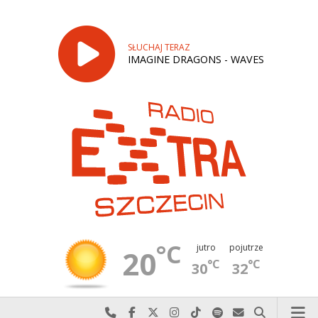
SŁUCHAJ TERAZ
IMAGINE DRAGONS - WAVES
°C
jutro
pojutrze
20
°C
°C
30
32
Najlepiej po prostu do nas zadzwoń
Odwiedź nas na Facebook-u
Odwiedź nas na X
Odwiedź nas na Instagram-ie
Odwiedź nas na TikTok-u
Szukaj nas na Spotify
Wyślij do nas w
Szukaj