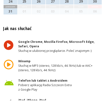
24
25
26
27
28
29
30
poniedziałek
wtorek
środa
czwartek
piątek
sobota
niedziela
31
01
02
03
04
05
06
Jak nas słuchać
Google Chrome, Mozilla Firefox, Microsoft Edge,
Safari, Opera
Słuchaj w ulubionej przeglądarce. Poleć znajomym :)
Winamp
Słuchaj w MP3 (stereo, 128 kb/s, 44.1kHz) lub w AAC+
(stereo, 128 kb/s, 44.1kHz)
Telefon lub tablet z Androidem
Pobierz aplikację Radia Szczecin Extra
z Google Play
iPad, iPhone, iPod
Pobierz aplikację Radia Szczecin