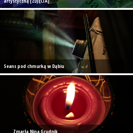
artystyczną [ZDJĘCIA]
Seans pod chmurką w Dąbiu
Zmarła Nina Grudnik