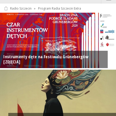
Radio Szczecin
»
Program Radia Szczecin Extra
Instrumenty dęte na Festiwalu Grünebergów
[ZDJĘCIA]