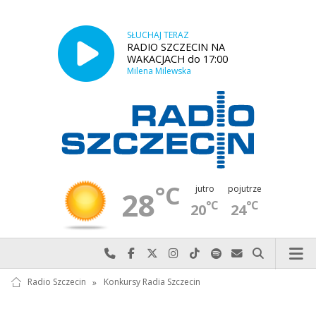
SŁUCHAJ TERAZ
RADIO SZCZECIN NA
WAKACJACH do 17:00
Milena Milewska
°C
jutro
pojutrze
28
°C
°C
20
24
Najlepiej po prostu do nas zadzwoń
Odwiedź nas na Facebook-u
Odwiedź nas na X
Odwiedź nas na Instagram-ie
Odwiedź nas na TikTok-u
Szukaj nas na Spotify
Wyślij do nas w
Szukaj
Radio Szczecin
»
Konkursy Radia Szczecin