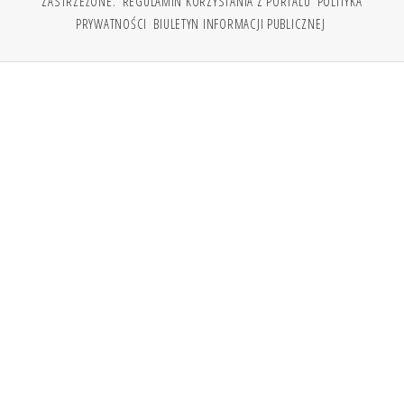
ZASTRZEŻONE.
REGULAMIN KORZYSTANIA Z PORTALU
POLITYKA
PRYWATNOŚCI
BIULETYN INFORMACJI PUBLICZNEJ