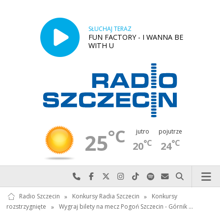
SŁUCHAJ TERAZ
FUN FACTORY - I WANNA BE
WITH U
°C
jutro
pojutrze
25
°C
°C
20
24
Najlepiej po prostu do nas zadzwoń
Odwiedź nas na Facebook-u
Odwiedź nas na X
Odwiedź nas na Instagram-ie
Odwiedź nas na TikTok-u
Szukaj nas na Spotify
Wyślij do nas w
Szukaj
Radio Szczecin
»
Konkursy Radia Szczecin
»
Konkursy
rozstrzygnięte
»
Wygraj bilety na mecz Pogoń Szczecin - Górnik …