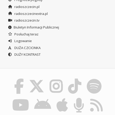
radioszczecin.pl
radioszczecinextra.pl
radioszczecin.tv
Biuletyn Informacji Publicznej
Posłuchaj teraz
Logowanie
DUŻA CZCIONKA
DUŻY KONTRAST