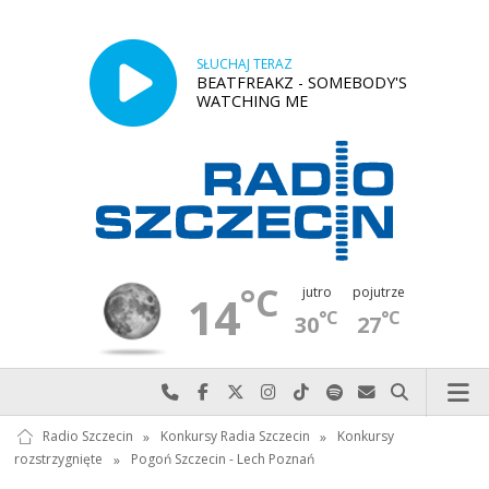
SŁUCHAJ TERAZ
BEATFREAKZ - SOMEBODY'S
WATCHING ME
°C
jutro
pojutrze
14
°C
°C
30
27
Najlepiej po prostu do nas zadzwoń
Odwiedź nas na Facebook-u
Odwiedź nas na X
Odwiedź nas na Instagram-ie
Odwiedź nas na TikTok-u
Szukaj nas na Spotify
Wyślij do nas w
Szukaj
Radio Szczecin
»
Konkursy Radia Szczecin
»
Konkursy
rozstrzygnięte
»
Pogoń Szczecin - Lech Poznań