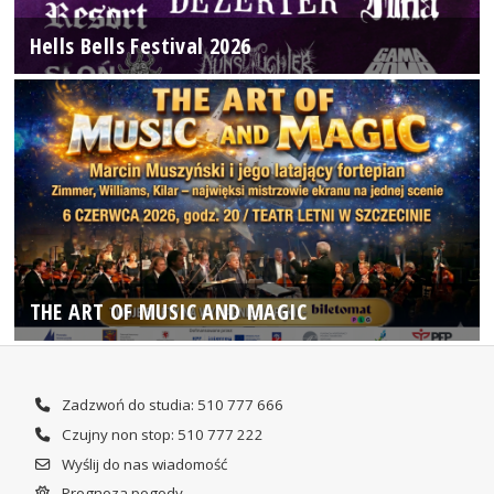
Hells Bells Festival 2026
THE ART OF MUSIC AND MAGIC
Zadzwoń do studia: 510 777 666
Czujny non stop: 510 777 222
Wyślij do nas wiadomość
Prognoza pogody