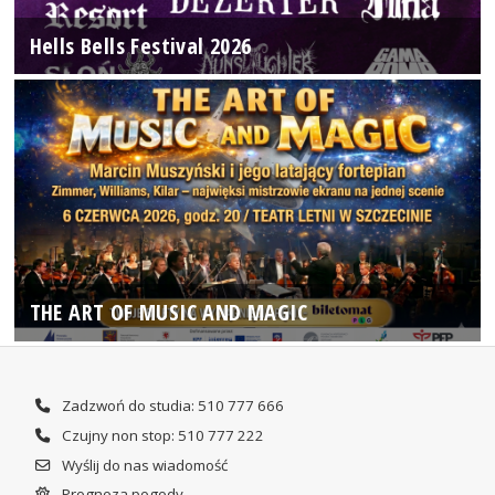
Hells Bells Festival 2026
THE ART OF MUSIC AND MAGIC
Zadzwoń do studia: 510 777 666
Czujny non stop: 510 777 222
Wyślij do nas wiadomość
Prognoza pogody