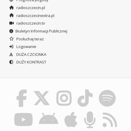
radioszczecin.pl
radioszczecinextra.pl
radioszczecin.tv
Biuletyn Informacji Publicznej
Posłuchaj teraz
Logowanie
DUŻA CZCIONKA
DUŻY KONTRAST