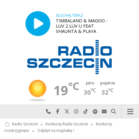
SŁUCHAJ TERAZ
TIMBALAND & MAGOO -
LUV 2 LUV U FEAT.
SHAUNTA & PLAYA
°C
jutro
pojutrze
19
°C
°C
30
32
Najlepiej po prostu do nas zadzwoń
Odwiedź nas na Facebook-u
Odwiedź nas na X
Odwiedź nas na Instagram-ie
Odwiedź nas na TikTok-u
Szukaj nas na Spotify
Wyślij do nas w
Szukaj
Radio Szczecin
»
Konkursy Radia Szczecin
»
Konkursy
rozstrzygnięte
»
Odpłyń na majówkę !