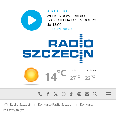
SŁUCHAJ TERAZ
WEEKENDOWE RADIO
SZCZECIN NA DZIEŃ DOBRY
do 13:00
Beata Użarowska
°C
jutro
pojutrze
14
°C
°C
27
22
Najlepiej po prostu do nas zadzwoń
Odwiedź nas na Facebook-u
Odwiedź nas na X
Odwiedź nas na Instagram-ie
Odwiedź nas na TikTok-u
Szukaj nas na Spotify
Wyślij do nas w
Szukaj
Radio Szczecin
»
Konkursy Radia Szczecin
»
Konkursy
rozstrzygnięte