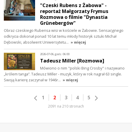
"Czeski Rubens z Żabowa" -
reportaż Małgorzaty Frymus
Rozmowa o filmie "Dynastia
Grünebergów"
Obraz czeskiego Rubensa wisi w kościele w Żabowie. Sensacyjnego
odkrycia dokonał ponad 10 lat temu młody historyk sztuki Michał
Dębowski, absolwent Uniwersytetu…
» więcej
2026-07-06, godz. 06:00
Tadeusz Miller [Rozmowa]
Mówiono o nim "polski Bing Crosby" i nazywano
„królem tanga”. Tadeusz Miller - muzyk, który w rok nagrał 63 single.
Swoją karierę zaczynał w 1946r…
» więcej
1
2
3
4
5
2091 na 210 stronach