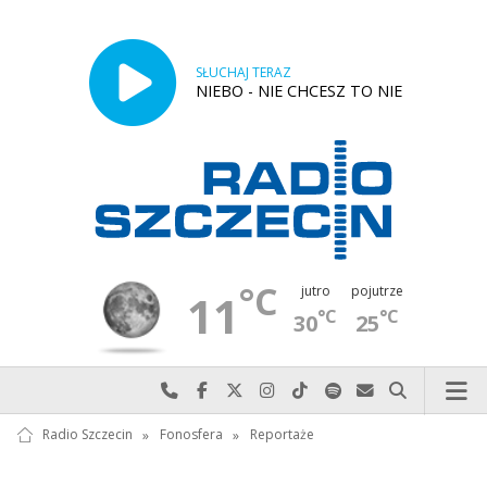
SŁUCHAJ TERAZ
NIEBO - NIE CHCESZ TO NIE
°C
jutro
pojutrze
11
°C
°C
30
25
Najlepiej po prostu do nas zadzwoń
Odwiedź nas na Facebook-u
Odwiedź nas na X
Odwiedź nas na Instagram-ie
Odwiedź nas na TikTok-u
Szukaj nas na Spotify
Wyślij do nas w
Szukaj
Radio Szczecin
»
Fonosfera
»
Reportaże