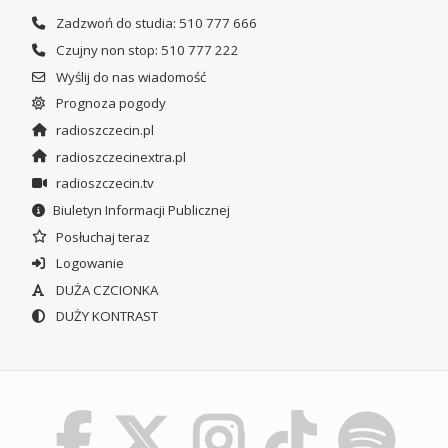
Zadzwoń do studia: 510 777 666
Czujny non stop: 510 777 222
Wyślij do nas wiadomość
Prognoza pogody
radioszczecin.pl
radioszczecinextra.pl
radioszczecin.tv
Biuletyn Informacji Publicznej
Posłuchaj teraz
Logowanie
DUŻA CZCIONKA
DUŻY KONTRAST