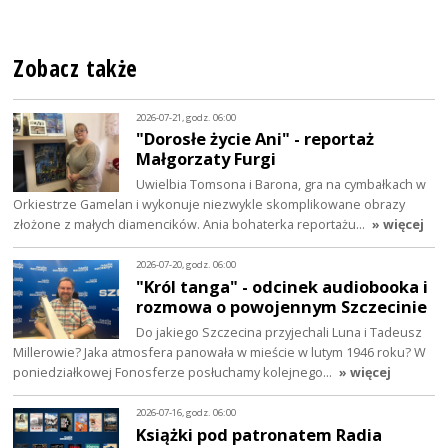
Zobacz także
2026-07-21, godz. 06:00
"Dorosłe życie Ani" - reportaż
Małgorzaty Furgi
Uwielbia Tomsona i Barona, gra na cymbałkach w
Orkiestrze Gamelan i wykonuje niezwykle skomplikowane obrazy
złożone z małych diamencików. Ania bohaterka reportażu…
» więcej
2026-07-20, godz. 06:00
"Król tanga" - odcinek audiobooka i
rozmowa o powojennym Szczecinie
Do jakiego Szczecina przyjechali Luna i Tadeusz
Millerowie? Jaka atmosfera panowała w mieście w lutym 1946 roku? W
poniedziałkowej Fonosferze posłuchamy kolejnego…
» więcej
2026-07-16, godz. 06:00
Książki pod patronatem Radia