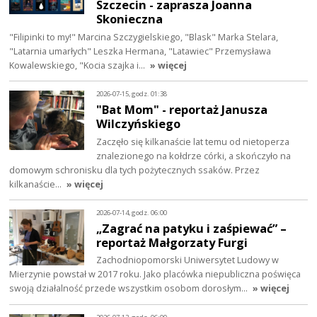
Szczecin - zaprasza Joanna
Skonieczna
"Filipinki to my!" Marcina Szczygielskiego, "Blask" Marka Stelara,
"Latarnia umarłych" Leszka Hermana, "Latawiec" Przemysława
Kowalewskiego, "Kocia szajka i…
» więcej
2026-07-15, godz. 01:38
"Bat Mom" - reportaż Janusza
Wilczyńskiego
Zaczęło się kilkanaście lat temu od nietoperza
znalezionego na kołdrze córki, a skończyło na
domowym schronisku dla tych pożytecznych ssaków. Przez
kilkanaście…
» więcej
2026-07-14, godz. 06:00
„Zagrać na patyku i zaśpiewać” –
reportaż Małgorzaty Furgi
Zachodniopomorski Uniwersytet Ludowy w
Mierzynie powstał w 2017 roku. Jako placówka niepubliczna poświęca
swoją działalność przede wszystkim osobom dorosłym…
» więcej