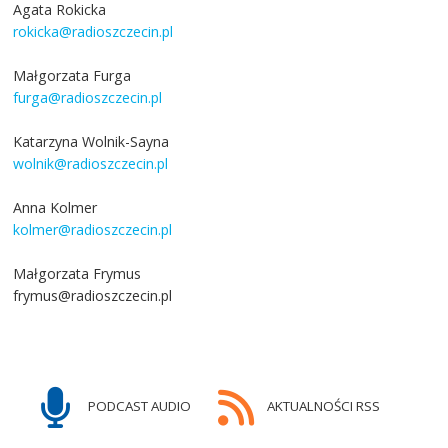
Agata Rokicka
rokicka@radioszczecin.pl
Małgorzata Furga
furga@radioszczecin.pl
Katarzyna Wolnik-Sayna
wolnik@radioszczecin.pl
Anna Kolmer
kolmer@radioszczecin.pl
Małgorzata Frymus
frymus@radioszczecin.pl
PODCAST AUDIO
AKTUALNOŚCI RSS