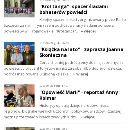
2026-07-13, godz. 06:00
"Król tanga"- spacer śladami
bohaterów powieści
Kolejny spacer literaci zorganizowany przez Radio
Szczecin za nami. Tym razem podróżowaliśmy śladami bohatera
powieści Sylwii Trojanowskiej "Król tanga"…
» więcej
2026-07-09, godz. 06:00
"Książka na lato" - zaprasza Joanna
Skonieczna
Coraz chętniej podróżujemy do miejsc znanych z
powieści. 55 procent turystów ma już za sobą, albo dopiero rozważa,
podróż inspirowaną ulubioną książką…
» więcej
2026-07-08, godz. 17:57
"Opowieść Marii" - reportaż Anny
Kolmer
Historycy opisują dzieje narodów, miast,
regionów, biografie wielkich uczonych, polityków, władców. Rzadziej
można przeczytać o losach zwykłych ludzi…
» więcej
2026-07-07, godz. 00:21