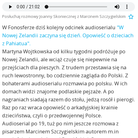
Posłuchaj rozmowy Joanny Skoniecznej z Marcinem Szczygielskim
W Fonosferze dziś kolejny odcinek audioserialu
"W
Nowej Zelandii zaczyna się dzień. Opowieść o dzieciach
z Pahiatua".
Martyna Wojtkowska od kilku tygodni podróżuje po
Nowej Zelandii, ale wciąż czuje się niepewnie na
przejściach dla pieszych. Z trudem przestawia się na
ruch lewostronny, bo codziennie zagląda do Polski. Z
bohaterami audioserialu rozmawia po polsku. W ich
domach widzi znajome podlaskie pejzaże. A po
nagraniach siadają razem do stołu, jedzą rosół i pierogi.
Raz po raz wraca opowieść o arkadyjskiej krainie
dzieciństwa, czyli o przedwojennej Polsce.
Audioserial po 19, tuż po nim jeszcze rozmowa z
pisarzem Marcinem Szczygielskim autorem m.in