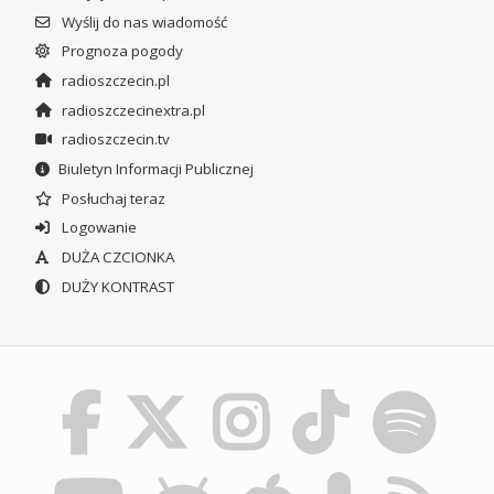
Wyślij do nas wiadomość
Prognoza pogody
radioszczecin.pl
radioszczecinextra.pl
radioszczecin.tv
Biuletyn Informacji Publicznej
Posłuchaj teraz
Logowanie
DUŻA CZCIONKA
DUŻY KONTRAST