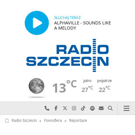
SŁUCHAJ TERAZ
ALPHAVILLE - SOUNDS LIKE
A MELODY
°C
jutro
pojutrze
13
°C
°C
27
22
Najlepiej po prostu do nas zadzwoń
Odwiedź nas na Facebook-u
Odwiedź nas na X
Odwiedź nas na Instagram-ie
Odwiedź nas na TikTok-u
Szukaj nas na Spotify
Wyślij do nas w
Szukaj
Radio Szczecin
»
Fonosfera
»
Reportaże