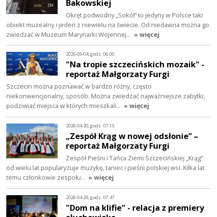
Bakowskiej
Okręt podwodny „Sokół” to jedyny w Polsce taki
obiekt muzealny i jeden z niewielu na świecie. Od niedawna można go
zwiedzać w Muzeum Marynarki Wojennej…
» więcej
2026-05-04, godz. 06:00
"Na tropie szczecińskich mozaik" -
reportaż Małgorzaty Furgi
Szczecin można poznawać w bardzo różny, często
niekonwencjonalny, sposób. Można zwiedzać najważniejsze zabytki,
podziwiać miejsca w których mieszkali…
» więcej
2026-04-30, godz. 07:15
„Zespół Krąg w nowej odsłonie” –
reportaż Małgorzaty Furgi
Zespół Pieśni i Tańca Ziemi Szczecińskiej „Krąg”
od wielu lat popularyzuje muzykę, taniec i pieśni polskiej wsi. Kilka lat
temu członkowie zespołu…
» więcej
2026-04-29, godz. 07:47
"Dom na klifie" - relacja z premiery