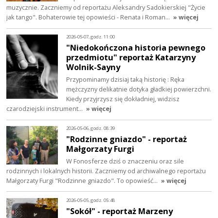
muzycznie. Zaczniemy od reportażu Aleksandry Sadokierskiej "Życie
jak tango". Bohaterowie tej opowieści - Renata i Roman…
» więcej
2026-05-07, godz. 11:00
"Niedokończona historia pewnego
przedmiotu" reportaż Katarzyny
Wolnik-Sayny
Przypominamy dzisiaj taką historię : Ręka
mężczyzny delikatnie dotyka gładkiej powierzchni.
Kiedy przyjrzysz się dokładniej, widzisz
czarodziejski instrument…
» więcej
2026-05-06, godz. 08:39
"Rodzinne gniazdo" - reportaż
Małgorzaty Furgi
W Fonosferze dziś o znaczeniu oraz sile
rodzinnych i lokalnych historii. Zaczniemy od archiwalnego reportażu
Małgorzaty Furgi "Rodzinne gniazdo". To opowieść…
» więcej
2026-05-05, godz. 05:48
"Sokół" - reportaż Marzeny