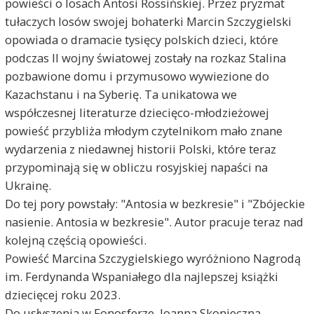
powieści o losach Antosi Rossińskiej. Przez pryzmat
tułaczych losów swojej bohaterki Marcin Szczygielski
opowiada o dramacie tysięcy polskich dzieci, które
podczas II wojny światowej zostały na rozkaz Stalina
pozbawione domu i przymusowo wywiezione do
Kazachstanu i na Syberię. Ta unikatowa we
współczesnej literaturze dziecięco-młodzieżowej
powieść przybliża młodym czytelnikom mało znane
wydarzenia z niedawnej historii Polski, które teraz
przypominają się w obliczu rosyjskiej napaści na
Ukrainę.
Do tej pory powstały: "Antosia w bezkresie" i "Zbójeckie
nasienie. Antosia w bezkresie". Autor pracuje teraz nad
kolejną częścią opowieści.
Powieść Marcina Szczygielskiego wyróżniono Nagrodą
im. Ferdynanda Wspaniałego dla najlepszej książki
dziecięcej roku 2023.
Do usłyszenia w Fonosferze, Joanna Skonieczna