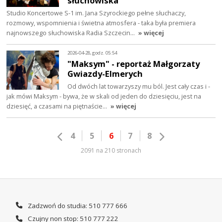
słuchowiska
Studio Koncertowe S-1 im. Jana Szyrockiego pełne słuchaczy,
rozmowy, wspomnienia i świetna atmosfera - taka była premiera
najnowszego słuchowiska Radia Szczecin…
» więcej
2026-04-28, godz. 05:54
"Maksym" - reportaż Małgorzaty
Gwiazdy-Elmerych
Od dwóch lat towarzyszy mu ból. Jest cały czas i -
jak mówi Maksym - bywa, że w skali od jeden do dziesięciu, jest na
dziesięć, a czasami na piętnaście…
» więcej
4
5
6
7
8
2091 na 210 stronach
Zadzwoń do studia: 510 777 666
Czujny non stop: 510 777 222