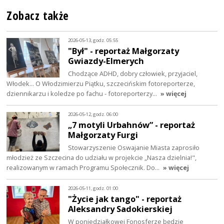
Zobacz także
2026-05-13, godz. 05:55
"Był" - reportaż Małgorzaty
Gwiazdy-Elmerych
Chodzące ADHD, dobry człowiek, przyjaciel,
Włodek... O Włodzimierzu Piątku, szczecińskim fotoreporterze,
dziennikarzu i koledze po fachu - fotoreporterzy…
» więcej
2026-05-12, godz. 06:00
„7 motyli Urbahnów” - reportaż
Małgorzaty Furgi
Stowarzyszenie Oswajanie Miasta zaprosiło
młodzież ze Szczecina do udziału w projekcie „Nasza dzielnia!",
realizowanym w ramach Programu Społecznik. Do…
» więcej
2026-05-11, godz. 01:00
"Życie jak tango" - reportaż
Aleksandry Sadokierskiej
W poniedziałkowej Fonosferze będzie