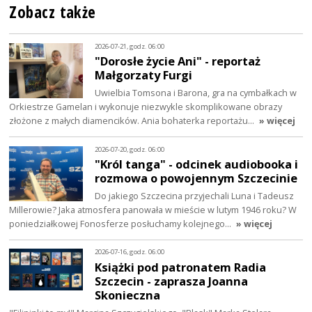
Zobacz także
2026-07-21, godz. 06:00
"Dorosłe życie Ani" - reportaż
Małgorzaty Furgi
Uwielbia Tomsona i Barona, gra na cymbałkach w
Orkiestrze Gamelan i wykonuje niezwykle skomplikowane obrazy
złożone z małych diamencików. Ania bohaterka reportażu…
» więcej
2026-07-20, godz. 06:00
"Król tanga" - odcinek audiobooka i
rozmowa o powojennym Szczecinie
Do jakiego Szczecina przyjechali Luna i Tadeusz
Millerowie? Jaka atmosfera panowała w mieście w lutym 1946 roku? W
poniedziałkowej Fonosferze posłuchamy kolejnego…
» więcej
2026-07-16, godz. 06:00
Książki pod patronatem Radia
Szczecin - zaprasza Joanna
Skonieczna