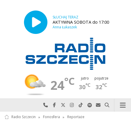
SŁUCHAJ TERAZ
AKTYWNA SOBOTA do 17:00
Anna Łukaszek
°C
jutro
pojutrze
24
°C
°C
30
32
Najlepiej po prostu do nas zadzwoń
Odwiedź nas na Facebook-u
Odwiedź nas na X
Odwiedź nas na Instagram-ie
Odwiedź nas na TikTok-u
Szukaj nas na Spotify
Wyślij do nas w
Szukaj
Radio Szczecin
»
Fonosfera
»
Reportaże