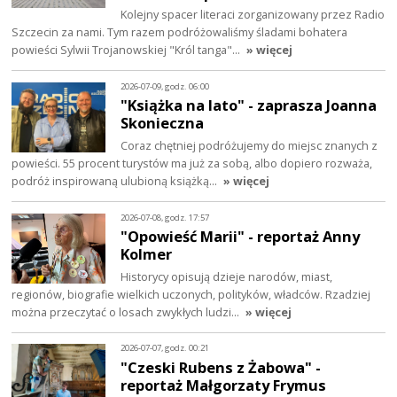
Kolejny spacer literaci zorganizowany przez Radio
Szczecin za nami. Tym razem podróżowaliśmy śladami bohatera
powieści Sylwii Trojanowskiej "Król tanga"…
» więcej
2026-07-09, godz. 06:00
"Książka na lato" - zaprasza Joanna
Skonieczna
Coraz chętniej podróżujemy do miejsc znanych z
powieści. 55 procent turystów ma już za sobą, albo dopiero rozważa,
podróż inspirowaną ulubioną książką…
» więcej
2026-07-08, godz. 17:57
"Opowieść Marii" - reportaż Anny
Kolmer
Historycy opisują dzieje narodów, miast,
regionów, biografie wielkich uczonych, polityków, władców. Rzadziej
można przeczytać o losach zwykłych ludzi…
» więcej
2026-07-07, godz. 00:21
"Czeski Rubens z Żabowa" -
reportaż Małgorzaty Frymus