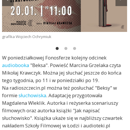
grafika Wojciech Ochrymiuk
W poniedziałkowej Fonosferze kolejny odcinek
f
audiobooka
"Beksa". Powieść Marcina Grzelaka czyta
Mikołaj Krawczyk. Można jej słuchać jeszcze do końca
tego tygodnia, po 11 i w poniedziałki po 19.
Na radioszczecin.pl można też posłuchać "Beksy" w
formie
słuchowiska
. Adaptację przygotowała
Magdalena Wleklik. Autorka i reżyserka scenariuszy
filmowych oraz autorka książki "Jak napisać
słuchowisko". Książka ukaże się w najbliższy czwartek
nakładem Szkoły Filmowej w Łodzi i audioteki.pl