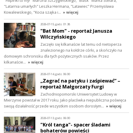
"Filipinki to my!" Marcina Szczygielskiego, "Blask" Marka Stelara,
"Latarnia umarłych" Leszka Hermana, "Latawiec" Przemysława
Kowalewskiego, "Kocia szajka i…
» więcej
2026-07-15, godz. 01:38
"Bat Mom" - reportaż Janusza
Wilczyńskiego
Zaczęło się kilkanaście lat temu od nietoperza
znalezionego na kołdrze córki, a skończyło na
domowym schronisku dla tych pożytecznych ssaków. Przez
kilkanaście…
» więcej
2026-07-14, godz. 06:00
„Zagrać na patyku i zaśpiewać” –
reportaż Małgorzaty Furgi
Zachodniopomorski Uniwersytet Ludowy w
Mierzynie powstał w 2017 roku. Jako placówka niepubliczna poświęca
swoją działalność przede wszystkim osobom dorosłym…
» więcej
2026-07-13, godz. 06:00
"Król tanga"- spacer śladami
bohaterów powieści