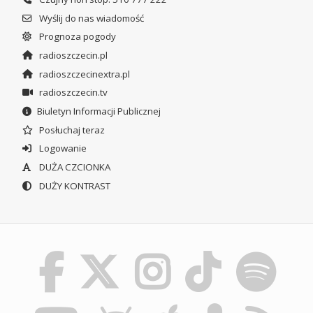
Wyślij do nas wiadomość
Prognoza pogody
radioszczecin.pl
radioszczecinextra.pl
radioszczecin.tv
Biuletyn Informacji Publicznej
Posłuchaj teraz
Logowanie
DUŻA CZCIONKA
DUŻY KONTRAST