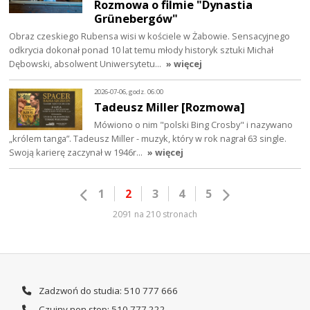
Rozmowa o filmie "Dynastia
Grünebergów"
Obraz czeskiego Rubensa wisi w kościele w Żabowie. Sensacyjnego
odkrycia dokonał ponad 10 lat temu młody historyk sztuki Michał
Dębowski, absolwent Uniwersytetu…
» więcej
2026-07-06, godz. 06:00
Tadeusz Miller [Rozmowa]
Mówiono o nim "polski Bing Crosby" i nazywano
„królem tanga”. Tadeusz Miller - muzyk, który w rok nagrał 63 single.
Swoją karierę zaczynał w 1946r…
» więcej
1
2
3
4
5
2091 na 210 stronach
Zadzwoń do studia: 510 777 666
Czujny non stop: 510 777 222