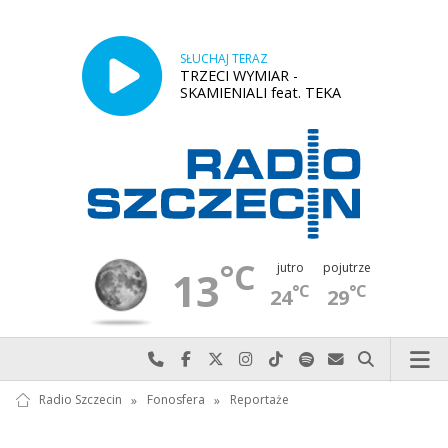
SŁUCHAJ TERAZ
TRZECI WYMIAR -
SKAMIENIALI feat. TEKA
°C
jutro
pojutrze
13
°C
°C
24
29
Najlepiej po prostu do nas zadzwoń
Odwiedź nas na Facebook-u
Odwiedź nas na X
Odwiedź nas na Instagram-ie
Odwiedź nas na TikTok-u
Szukaj nas na Spotify
Wyślij do nas w
Szukaj
Radio Szczecin
»
Fonosfera
»
Reportaże