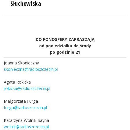
Słuchowiska
DO FONOSFERY ZAPRASZAJĄ
od poniedziałku do środy
po godzinie 21
Joanna Skonieczna
skonieczna@radioszczecin.pl
Agata Rokicka
rokicka@radioszczecin.pl
Małgorzata Furga
furga@radioszczecin.pl
Katarzyna Wolnik-Sayna
wolnik@radioszczecin.pl