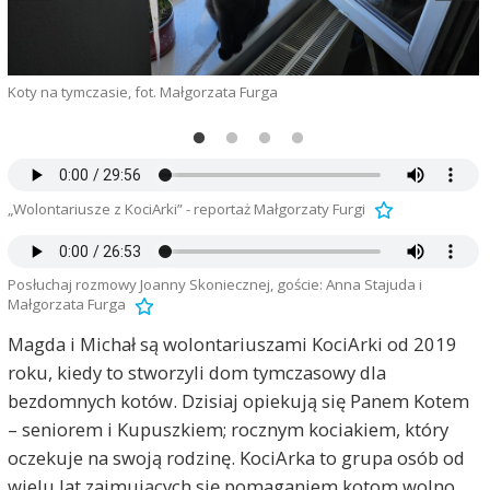
Koty na tymczasie, fot. Małgorzata Furga
C
„Wolontariusze z KociArki” - reportaż Małgorzaty Furgi
Posłuchaj rozmowy Joanny Skoniecznej, goście: Anna Stajuda i
Małgorzata Furga
Magda i Michał są wolontariuszami KociArki od 2019
roku, kiedy to stworzyli dom tymczasowy dla
bezdomnych kotów. Dzisiaj opiekują się Panem Kotem
– seniorem i Kupuszkiem; rocznym kociakiem, który
oczekuje na swoją rodzinę. KociArka to grupa osób od
wielu lat zajmujących się pomaganiem kotom wolno