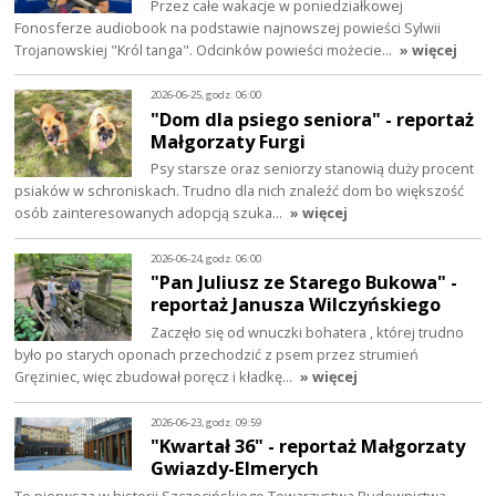
Przez całe wakacje w poniedziałkowej
Fonosferze audiobook na podstawie najnowszej powieści Sylwii
Trojanowskiej "Król tanga". Odcinków powieści możecie…
» więcej
2026-06-25, godz. 06:00
"Dom dla psiego seniora" - reportaż
Małgorzaty Furgi
Psy starsze oraz seniorzy stanowią duży procent
psiaków w schroniskach. Trudno dla nich znaleźć dom bo większość
osób zainteresowanych adopcją szuka…
» więcej
2026-06-24, godz. 06:00
"Pan Juliusz ze Starego Bukowa" -
reportaż Janusza Wilczyńskiego
Zaczęło się od wnuczki bohatera , której trudno
było po starych oponach przechodzić z psem przez strumień
Gręziniec, więc zbudował poręcz i kładkę…
» więcej
2026-06-23, godz. 09:59
"Kwartał 36" - reportaż Małgorzaty
Gwiazdy-Elmerych