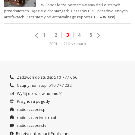
W Fonosferze porozmawiamy dziś o starych
przedmiotach. Będzie o drobiazgach z czasów PRL i przedwojennych
artefaktach. Zaczniemy od archiwalnego reportażu…
» więcej
1
2
3
4
5
2091 na 210 stronach
Zadzwoń do studia: 510 777 666
Czujny non stop: 510 777 222
Wyślij do nas wiadomość
Prognoza pogody
radioszczecin.pl
radioszczecinextra.pl
radioszczecin.tv
Biuletyn Informacji Publicznej