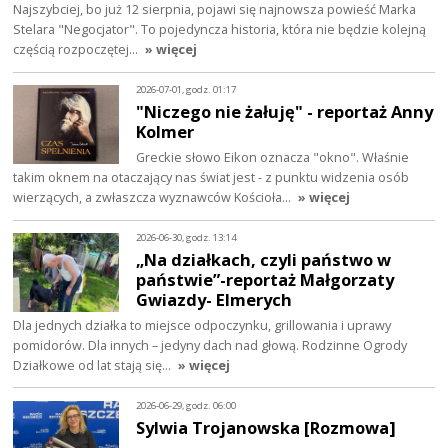
Najszybciej, bo już 12 sierpnia, pojawi się najnowsza powieść Marka
Stelara "Negocjator". To pojedyncza historia, która nie będzie kolejną
częścią rozpoczętej…
» więcej
2026-07-01, godz. 01:17
"Niczego nie żałuję" - reportaż Anny
Kolmer
Greckie słowo Eikon oznacza "okno". Właśnie
takim oknem na otaczający nas świat jest - z punktu widzenia osób
wierzących, a zwłaszcza wyznawców Kościoła…
» więcej
2026-06-30, godz. 13:14
„Na działkach, czyli państwo w
państwie”-reportaż Małgorzaty
Gwiazdy- Elmerych
Dla jednych działka to miejsce odpoczynku, grillowania i uprawy
pomidorów. Dla innych – jedyny dach nad głową. Rodzinne Ogrody
Działkowe od lat stają się…
» więcej
2026-06-29, godz. 06:00
Sylwia Trojanowska [Rozmowa]