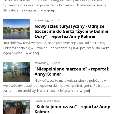
To pierwsza w historii Szczecińskiego Towarzystwa Budownictwa
Społecznego rewitalizacja kwartału - kamienic i ich otoczenia. Kwartał
36. Założenie odejścia…
» więcej
2026-06-21, godz. 11:20
Nowy szlak turystyczny - Odrą ze
Szczecina do Gartz "Życie w Dolinie
Odry" - reportaż Anny Kolmer
1800 biletów (czyli wszystkie) na tegoroczne rejsy po Dolinie Dolnej
Odry rozeszło się w... dwa dni. Pierwszy rejs już 4 lipca, statki do Gartz
będą pływać…
» więcej
2026-06-18, godz. 02:23
"Niespełnione marzenie" - reportaż
Anny Kolmer
Niekłończyca to malownicza wioska położona w
województwie zachodniopomorskim (powiat policki, gmina Police). Jest
zaliczana do urokliwych wsi ulicówek leżących…
» więcej
2026-06-17, godz. 06:00
"Kolekcjoner czasu" - reportaż Anny
Kolmer