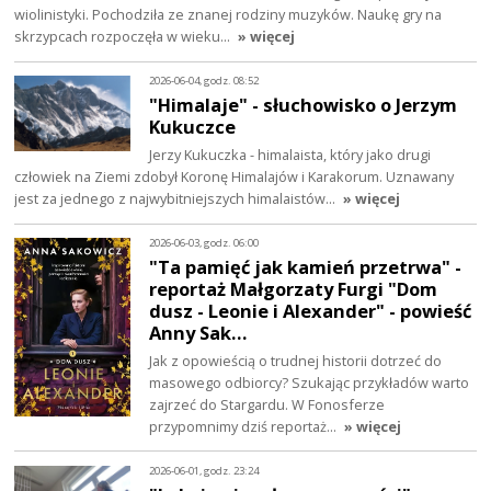
wiolinistyki. Pochodziła ze znanej rodziny muzyków. Naukę gry na
skrzypcach rozpoczęła w wieku…
» więcej
2026-06-04, godz. 08:52
"Himalaje" - słuchowisko o Jerzym
Kukuczce
Jerzy Kukuczka - himalaista, który jako drugi
człowiek na Ziemi zdobył Koronę Himalajów i Karakorum. Uznawany
jest za jednego z najwybitniejszych himalaistów…
» więcej
2026-06-03, godz. 06:00
"Ta pamięć jak kamień przetrwa" -
reportaż Małgorzaty Furgi "Dom
dusz - Leonie i Alexander" - powieść
Anny Sak…
Jak z opowieścią o trudnej historii dotrzeć do
masowego odbiorcy? Szukając przykładów warto
zajrzeć do Stargardu. W Fonosferze
przypomnimy dziś reportaż…
» więcej
2026-06-01, godz. 23:24