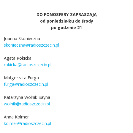
DO FONOSFERY ZAPRASZAJĄ
od poniedziałku do środy
po godzinie 21
Joanna Skonieczna
skonieczna@radioszczecin.pl
Agata Rokicka
rokicka@radioszczecin.pl
Małgorzata Furga
furga@radioszczecin.pl
Katarzyna Wolnik-Sayna
wolnik@radioszczecin.pl
Anna Kolmer
kolmer@radioszczecin.pl