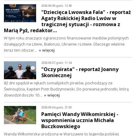
2026-06-09, godz. 12:49
"Dziecięca Lwowska Fala" - reportaż
Agaty Rokickiej Radio Lwów w
tragicznej sytuacji - rozmowa z
Marią Pyż, redaktor…
W tym roku znacząco ograniczono finansowanie mediów polonijnych
działających na Litwie, Białorusi, Ukrainie i Łotwie. Dlaczego właśnie
teraz ten obszar…
» więcej
2026-06-07, godz. 11:34
"Oczy pirata" - reportaż Joanny
Skoniecznej
82 dni spędził w rękach somalijskich piratów, pochodzący ze
Świnoujścia, kapitan Piotr Budzynowski. Do porwania jednostki, którą
dowodził doszło 10…
» więcej
2026-06-04, godz. 21:00
Pamięci Wandy Wiłkomirskiej -
wspomnienia ucznia Michała
Buczkowskiego
Wanda Wiłkomirska urodzona w Warszawie to legenda polskiej