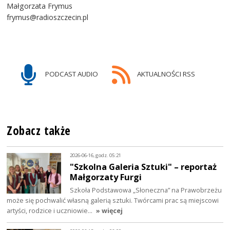
Małgorzata Frymus
frymus@radioszczecin.pl
PODCAST AUDIO
AKTUALNOŚCI RSS
Zobacz także
2026-06-16, godz. 05:21
"Szkolna Galeria Sztuki" – reportaż
Małgorzaty Furgi
Szkoła Podstawowa „Słoneczna” na Prawobrzeżu
może się pochwalić własną galerią sztuki. Twórcami prac są miejscowi
artyści, rodzice i uczniowie…
» więcej