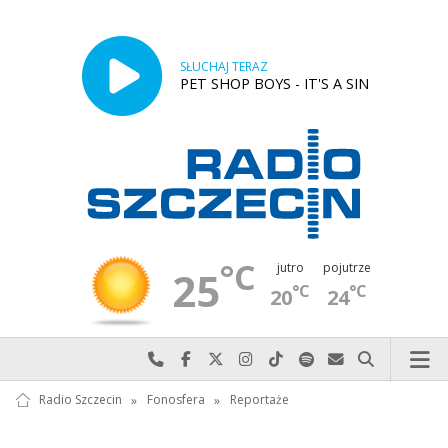
SŁUCHAJ TERAZ
PET SHOP BOYS - IT'S A SIN
°C
jutro
pojutrze
25
°C
°C
20
24
Najlepiej po prostu do nas zadzwoń
Odwiedź nas na Facebook-u
Odwiedź nas na X
Odwiedź nas na Instagram-ie
Odwiedź nas na TikTok-u
Szukaj nas na Spotify
Wyślij do nas w
Szukaj
Radio Szczecin
»
Fonosfera
»
Reportaże