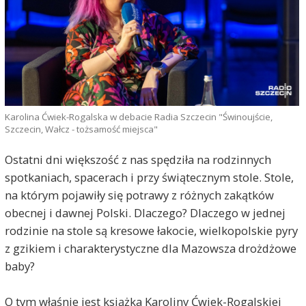
Karolina Ćwiek-Rogalska w debacie Radia Szczecin "Świnoujście,
Szczecin, Wałcz - tożsamość miejsca"
Ostatni dni większość z nas spędziła na rodzinnych
spotkaniach, spacerach i przy świątecznym stole. Stole,
na którym pojawiły się potrawy z różnych zakątków
obecnej i dawnej Polski. Dlaczego? Dlaczego w jednej
rodzinie na stole są kresowe łakocie, wielkopolskie pyry
z gzikiem i charakterystyczne dla Mazowsza drożdżowe
baby?
O tym właśnie jest książka Karoliny Ćwiek-Rogalskiej