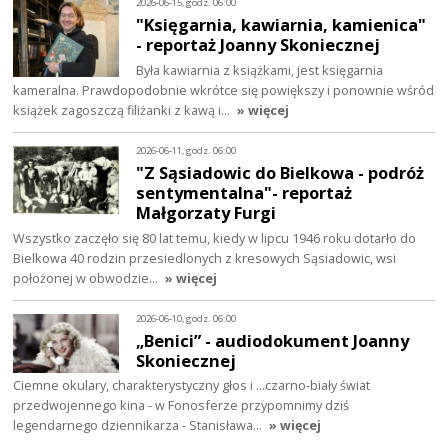
2026-06-15, godz. 06:00
"Księgarnia, kawiarnia, kamienica"
- reportaż Joanny Skoniecznej
Była kawiarnia z książkami, jest księgarnia
kameralna. Prawdopodobnie wkrótce się powiększy i ponownie wśród
książek zagoszczą filiżanki z kawą i…
» więcej
2026-06-11, godz. 06:00
"Z Sąsiadowic do Bielkowa - podróż
sentymentalna"- reportaż
Małgorzaty Furgi
Wszystko zaczęło się 80 lat temu, kiedy w lipcu 1946 roku dotarło do
Bielkowa 40 rodzin przesiedlonych z kresowych Sąsiadowic, wsi
położonej w obwodzie…
» więcej
2026-06-10, godz. 06:00
„Benici” - audiodokument Joanny
Skoniecznej
Ciemne okulary, charakterystyczny głos i ...czarno-biały świat
przedwojennego kina - w Fonosferze przypomnimy dziś
legendarnego dziennikarza - Stanisława…
» więcej