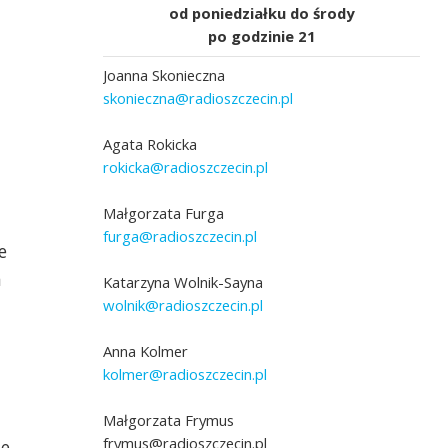
od poniedziałku do środy
po godzinie 21
Joanna Skonieczna
skonieczna@radioszczecin.pl
Agata Rokicka
rokicka@radioszczecin.pl
Małgorzata Furga
furga@radioszczecin.pl
e
a
Katarzyna Wolnik-Sayna
wolnik@radioszczecin.pl
Anna Kolmer
kolmer@radioszczecin.pl
Małgorzata Frymus
frymus@radioszczecin.pl
ne