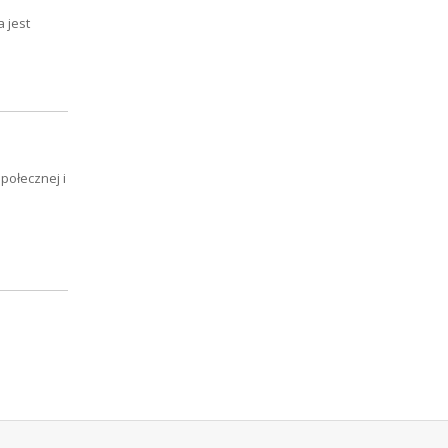
 jest
połecznej i