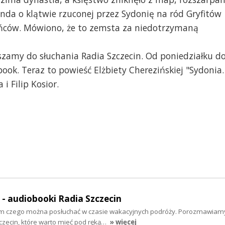
nda o klątwie rzuconej przez Sydonię na ród Gryfitów
ańców. Mówiono, że to zemsta za niedotrzymaną
raszamy do słuchania Radia Szczecin. Od poniedziałku d
book. Teraz to powieść Elżbiety Cherezińskiej "Sydonia.
 i Filip Kosior.
" - audiobooki Radia Szczecin
tym czego można posłuchać w czasie wakacyjnych podróży. Porozmawiam
zecin, które warto mieć pod ręką…
» więcej