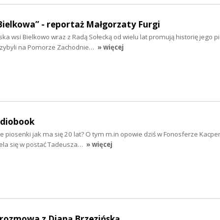
Bielkowa” - reportaż Małgorzaty Furgi
ska wsi Bielkowo wraz z Radą Sołecką od wielu lat promują historię jego 
rzybyli na Pomorze Zachodnie…
» więcej
udiobook
e piosenki jak ma się 20 lat? O tym m.in opowie dziś w Fonosferze Kacpe
iela się w postać Tadeusza…
» więcej
- rozmowa z Dianą Brzezińską