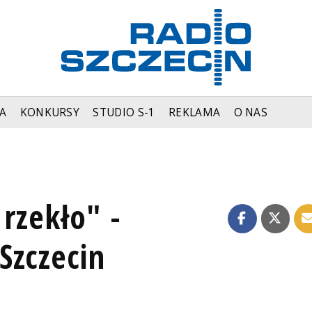
A
KONKURSY
STUDIO S-1
REKLAMA
O NAS
 rzekło" -
Szczecin