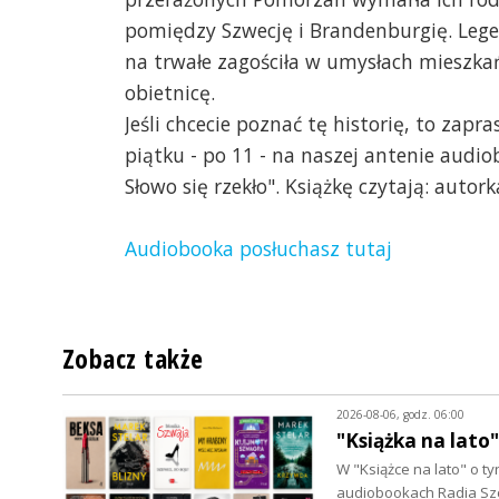
pomiędzy Szwecję i Brandenburgię. Lege
na trwałe zagościła w umysłach mieszk
obietnicę.
Jeśli chcecie poznać tę historię, to zap
piątku - po 11 - na naszej antenie audio
Słowo się rzekło". Książkę czytają: autorka
Audiobooka posłuchasz tutaj
Zobacz także
2026-08-06, godz. 06:00
"Książka na lato
W "Książce na lato" o 
audiobookach Radia Szc