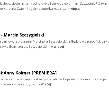
ababcie, ciocie i mamy odnajdywali się w powojennym Szczecinie? O tym 
ze Karolina Ćwiek-Rogalska autorka książki…
» więcej
 - Marcin Szczygielski
iś rozmowa z pisarzem Marcinem Szczygielskim. Będzie o szczecińskich k
yprawia dramaturga. Szczygielski…
» więcej
aż Anny Kolmer [PREMIERA]
 Szczecinie istnieje i jest aktywne, ale cechuje się dużą decentralizacją i
ozproszeni w mniejszych…
» więcej