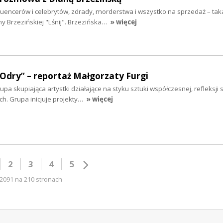
fluencerów i celebrytów, zdrady, morderstwa i wszystko na sprzedaż – taka
y Brzezińskiej "Lśnij". Brzezińska…
» więcej
 Odry” – reportaż Małgorzaty Furgi
a skupiająca artystki działające na styku sztuki współczesnej, refleksji s
. Grupa inicjuje projekty…
» więcej
2
3
4
5
2091 na 210 stronach