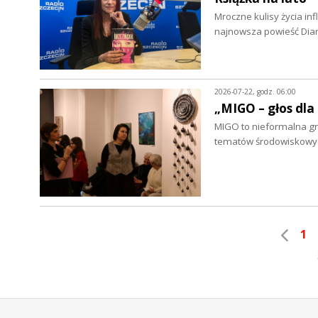
Mroczne kulisy życia in
najnowsza powieść Dian
2026-07-22, godz. 06:00
„MIGO – głos dla
MIGO to nieformalna grup
tematów środowiskowych
1