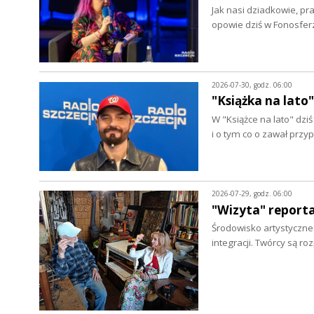
Jak nasi dziadkowie, pr
opowie dziś w Fonosfer
2026-07-30, godz. 06:00
"Książka na lato"
W "Książce na lato" dz
i o tym co o zawał prz
2026-07-29, godz. 06:00
"Wizyta" report
Środowisko artystyczne w
integracji. Twórcy są r