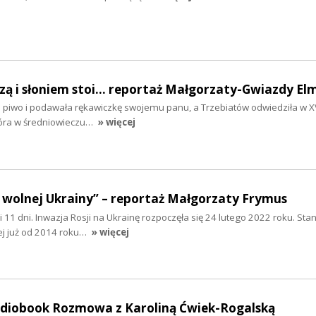
szą i słoniem stoi... reportaż Małgorzaty-Gwiazdy El
ła piwo i podawała rękawiczkę swojemu panu, a Trzebiatów odwiedziła w XV
tóra w średniowieczu…
» więcej
 wolnej Ukrainy” – reportaż Małgorzaty Frymus
y i 11 dni. Inwazja Rosji na Ukrainę rozpoczęła się 24 lutego 2022 roku. Sta
ej już od 2014 roku…
» więcej
audiobook Rozmowa z Karoliną Ćwiek-Rogalską