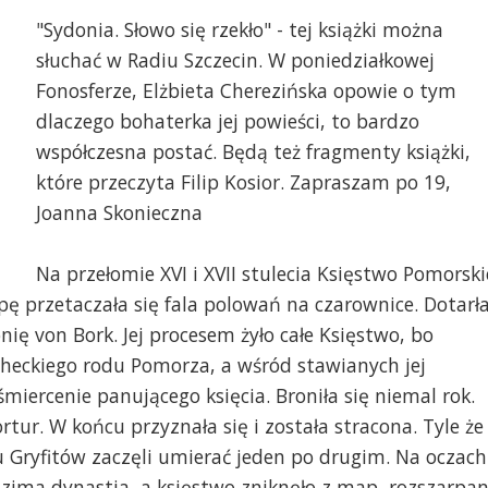
"Sydonia. Słowo się rzekło" - tej książki można
słuchać w Radiu Szczecin. W poniedziałkowej
Fonosferze, Elżbieta Cherezińska opowie o tym
dlaczego bohaterka jej powieści, to bardzo
współczesna postać. Będą też fragmenty książki,
które przeczyta Filip Kosior. Zapraszam po 19,
Joanna Skonieczna
Na przełomie XVI i XVII stulecia Księstwo Pomorski
pę przetaczała się fala polowań na czarownice. Dotarł
ię von Bork. Jej procesem żyło całe Księstwo, bo
checkiego rodu Pomorza, a wśród stawianych jej
śmiercenie panującego księcia. Broniła się niemal rok.
ur. W końcu przyznała się i została stracona. Tyle że
du Gryfitów zaczęli umierać jeden po drugim. Na oczach
ima dynastia, a księstwo zniknęło z map, rozszarpa