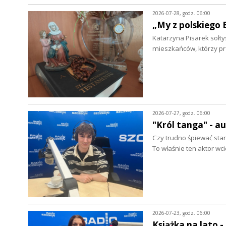
2026-07-28, godz. 06:00
„My z polskiego 
Katarzyna Pisarek sołty
mieszkańców, którzy p
2026-07-27, godz. 06:00
"Król tanga" - a
Czy trudno śpiewać star
To właśnie ten aktor wc
2026-07-23, godz. 06:00
Książka na lato 