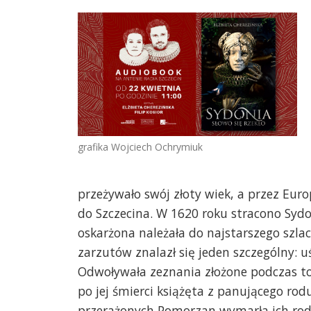
grafika Wojciech Ochrymiuk
przeżywało swój złoty wiek, a przez Euro
do Szczecina. W 1620 roku stracono Sydon
oskarżona należała do najstarszego szla
zarzutów znalazł się jeden szczególny: u
Odwoływała zeznania złożone podczas tort
po jej śmierci książęta z panującego ro
przerażonych Pomorzan wymarła ich rodz