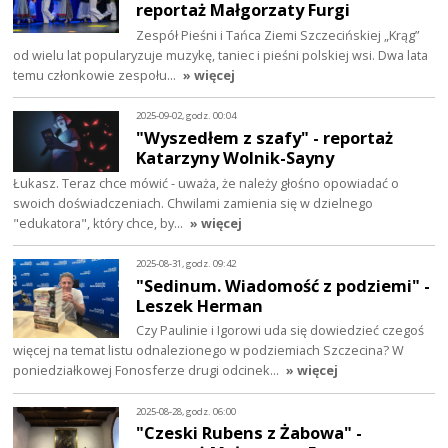
reportaż Małgorzaty Furgi
Zespół Pieśni i Tańca Ziemi Szczecińskiej „Krąg”
od wielu lat popularyzuje muzykę, taniec i pieśni polskiej wsi. Dwa lata
temu członkowie zespołu…
» więcej
2025-09-02, godz. 00:04
"Wyszedłem z szafy" - reportaż
Katarzyny Wolnik-Sayny
Łukasz. Teraz chce mówić - uważa, że należy głośno opowiadać o
swoich doświadczeniach. Chwilami zamienia się w dzielnego
"edukatora", który chce, by…
» więcej
2025-08-31, godz. 09:42
"Sedinum. Wiadomość z podziemi" -
Leszek Herman
Czy Paulinie i Igorowi uda się dowiedzieć czegoś
więcej na temat listu odnalezionego w podziemiach Szczecina? W
poniedziałkowej Fonosferze drugi odcinek…
» więcej
2025-08-28, godz. 06:00
"Czeski Rubens z Żabowa" -