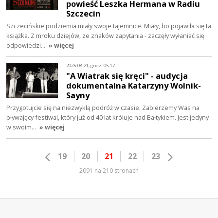
powieść Leszka Hermana w Radiu
Szczecin
Szczecińskie podziemia miały swoje tajemnice. Miały, bo pojawiła się ta
książka. Z mroku dziejów, ze znaków zapytania - zaczęły wyłaniać się
odpowiedzi…
» więcej
2025-08-21, godz. 05:17
"A Wiatrak się kręci" - audycja
dokumentalna Katarzyny Wolnik-
Sayny
Przygotujcie się na niezwykłą podróż w czasie. Zabierzemy Was na
pływający festiwal, który już od 40 lat króluje nad Bałtykiem. Jest jedyny
w swoim…
» więcej
19
20
21
22
23
2091 na 210 stronach