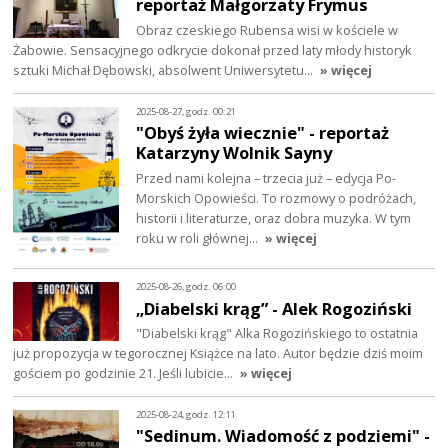
reportaż Małgorzaty Frymus
Obraz czeskiego Rubensa wisi w kościele w
Żabowie. Sensacyjnego odkrycie dokonał przed laty młody historyk
sztuki Michał Dębowski, absolwent Uniwersytetu…
» więcej
2025-08-27, godz. 00:21
"Obyś żyła wiecznie" - reportaż
Katarzyny Wolnik Sayny
Przed nami kolejna – trzecia już – edycja Po-
Morskich Opowieści. To rozmowy o podróżach,
historii i literaturze, oraz dobra muzyka. W tym
roku w roli głównej…
» więcej
2025-08-26, godz. 06:00
„Diabelski krąg” - Alek Rogoziński
"Diabelski krąg" Alka Rogozińskiego to ostatnia
już propozycja w tegorocznej Książce na lato. Autor będzie dziś moim
gościem po godzinie 21. Jeśli lubicie…
» więcej
2025-08-24, godz. 12:11
"Sedinum. Wiadomość z podziemi" -