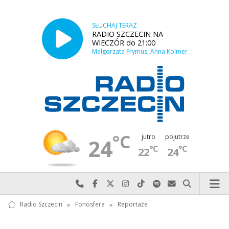
SŁUCHAJ TERAZ
RADIO SZCZECIN NA
WIECZÓR do 21:00
Małgorzata Frymus, Anna Kolmer
°C
jutro
pojutrze
24
°C
°C
22
24
Najlepiej po prostu do nas zadzwoń
Odwiedź nas na Facebook-u
Odwiedź nas na X
Odwiedź nas na Instagram-ie
Odwiedź nas na TikTok-u
Szukaj nas na Spotify
Wyślij do nas w
Szukaj
Radio Szczecin
»
Fonosfera
»
Reportaże