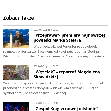
Zobacz także
2025-09-06, godz. 06:00
"Przeprawa"- premiera najnowszej
powieści Marka Stelara
W poniedziałkowej Fonosferze audiobook i
rozmowa o literaturze. Zaczniemy od kolejnego odcinka "Sedinum.
Wiadomość z podziemi" Leszka Hermana. Porozmawiamy…
» więcej
2025-09-04, godz. 06:00
„Węzełek” – reportaż Magdaleny
Skawińskiej
Węzełek jest symbolicznym znakiem tułaczki, wymuszonej wędrówki,
przenoszenia resztek dobytku w niewielkim zawiniątku. Klucz to
symbol domu, bezpieczeństwa…
» więcej
2025-09-03, godz. 06:10
„Zespół Krąg w nowej odsłonie” –