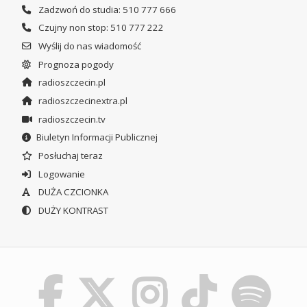
Zadzwoń do studia: 510 777 666
Czujny non stop: 510 777 222
Wyślij do nas wiadomość
Prognoza pogody
radioszczecin.pl
radioszczecinextra.pl
radioszczecin.tv
Biuletyn Informacji Publicznej
Posłuchaj teraz
Logowanie
DUŻA CZCIONKA
DUŻY KONTRAST