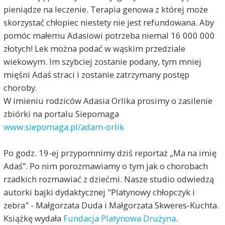
pieniądze na leczenie. Terapia genowa z której może
skorzystać chłopiec niestety nie jest refundowana. Aby
pomóc małemu Adasiowi potrzeba niemal 16 000 000
złotych! Lek można podać w wąskim przedziale
wiekowym. Im szybciej zostanie podany, tym mniej
mięśni Adaś straci i zostanie zatrzymany postęp
choroby.
W imieniu rodziców Adasia Orlika prosimy o zasilenie
zbiórki na portalu Siepomaga
www.siepomaga.pl/adam-orlik
Po godz. 19-ej przypomnimy dziś reportaż „Ma na imię
Adaś”. Po nim porozmawiamy o tym jak o chorobach
rzadkich rozmawiać z dziećmi. Nasze studio odwiedzą
autorki bajki dydaktycznej "Platynowy chłopczyk i
zebra" - Małgorzata Duda i Małgorzata Skweres-Kuchta.
Książkę wydała
Fundacja Platynowa Drużyna
.