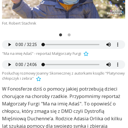
Fot. Robert Stachnik
F
"Ma na imię Adaś" - reportaż Małgorzaty Furgi
Posłuchaj rozmowy Joanny Skoniecznej z autorkami książki "Platynowy
chłopczyk i zebra"
W Fonosferze dziś o pomocy jakiej potrzebują dzieci
chorujące na choroby rzadkie. Przypomnimy reportaż
Małgorzaty Furgi "Ma na imię Adaś". To opowieść o
chłopcu, który zmaga się z DMD czyli Dystrofią
Mięśniową Duchenne’a. Rodzice Adasia Orlika od kilku
lat szukają pomocy dla swojego synka i zbierają