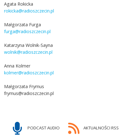
Agata Rokicka
rokicka@radioszczecin.pl
Małgorzata Furga
furga@radioszczecin.pl
Katarzyna Wolnik-Sayna
wolnik@radioszczecin.pl
Anna Kolmer
kolmer@radioszczecin.pl
Małgorzata Frymus
frymus@radioszczecin.pl
PODCAST AUDIO
AKTUALNOŚCI RSS