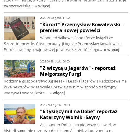
za szczecińską…
» więcej
2025-09-20, godz. 11:02
"Kurort" Przemysław Kowalewski -
premiera nowej powieści
W poniedziałkowej Fonosferze książki ze
Szczecinem w tle. Gościem audycji będzie Przemysław Kowalewski.
Porozmawiamy o najnowszej powieści szczecińskiego…
» więcej
2025-09-18, godz. 06:00
"Z wizytą u Jagerów" - reportaż
Małgorzaty Furgi
Rodzinne gospodarstwo Agnieszki i Leszka Jagerów z Radziszewa ma
kilka hektarów. Właściciele uprawiają w nim w sposób tradycyjny
warzywa i owoce, które…
» więcej
2025-09-17, godz. 09:03
"6 tysięcy mil na Dobę" reportaż
Katarzyny Wolnik -Sayny
Aleksander Doba jako pierwszy człowiek w
historii samotnie przepłynął kajakiem Atlantyk z kontynentu na