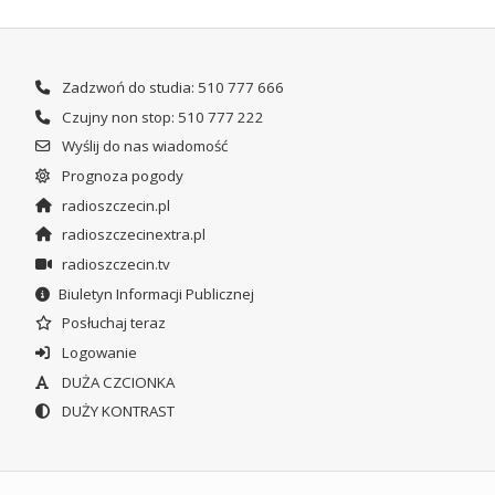
Zadzwoń do studia: 510 777 666
Czujny non stop: 510 777 222
Wyślij do nas wiadomość
Prognoza pogody
radioszczecin.pl
radioszczecinextra.pl
radioszczecin.tv
Biuletyn Informacji Publicznej
Posłuchaj teraz
Logowanie
DUŻA CZCIONKA
DUŻY KONTRAST