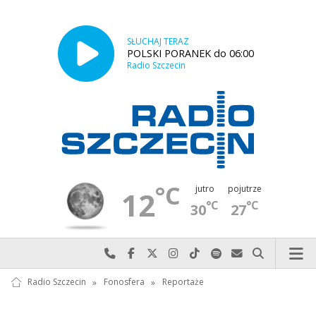
SŁUCHAJ TERAZ
POLSKI PORANEK do 06:00
Radio Szczecin
°C
jutro
pojutrze
12
°C
°C
30
27
Najlepiej po prostu do nas zadzwoń
Odwiedź nas na Facebook-u
Odwiedź nas na X
Odwiedź nas na Instagram-ie
Odwiedź nas na TikTok-u
Szukaj nas na Spotify
Wyślij do nas w
Szukaj
Radio Szczecin
»
Fonosfera
»
Reportaże