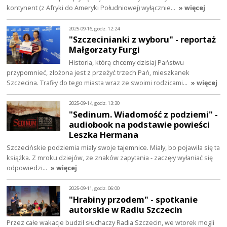
kontynent (z Afryki do Ameryki Południowej) wyłącznie…
» więcej
2025-09-16, godz. 12:24
"Szczecinianki z wyboru" - reportaż
Małgorzaty Furgi
Historia, którą chcemy dzisiaj Państwu
przypomnieć, złożona jest z przeżyć trzech Pań, mieszkanek
Szczecina. Trafiły do tego miasta wraz ze swoimi rodzicami…
» więcej
2025-09-14, godz. 13:30
"Sedinum. Wiadomość z podziemi" -
audiobook na podstawie powieści
Leszka Hermana
Szczecińskie podziemia miały swoje tajemnice. Miały, bo pojawiła się ta
książka. Z mroku dziejów, ze znaków zapytania - zaczęły wyłaniać się
odpowiedzi…
» więcej
2025-09-11, godz. 06:00
"Hrabiny przodem" - spotkanie
autorskie w Radiu Szczecin
Przez całe wakacje budził słuchaczy Radia Szczecin, we wtorek mogli