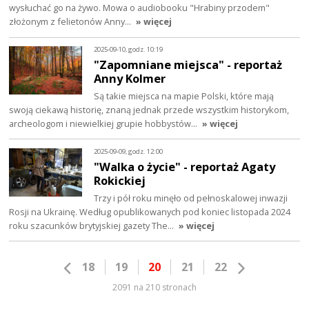
wysłuchać go na żywo. Mowa o audiobooku "Hrabiny przodem"
złożonym z felietonów Anny…
» więcej
2025-09-10, godz. 10:19
"Zapomniane miejsca" - reportaż
Anny Kolmer
Są takie miejsca na mapie Polski, które mają
swoją ciekawą historię, znaną jednak przede wszystkim historykom,
archeologom i niewielkiej grupie hobbystów…
» więcej
2025-09-09, godz. 12:00
"Walka o życie" - reportaż Agaty
Rokickiej
Trzy i pół roku minęło od pełnoskalowej inwazji
Rosji na Ukrainę. Według opublikowanych pod koniec listopada 2024
roku szacunków brytyjskiej gazety The…
» więcej
18
19
20
21
22
2091 na 210 stronach