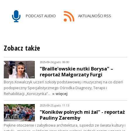
PODCAST AUDIO
AKTUALNOŚCI RSS
Zobacz także
2025-09-24, godz. 06:00
"Braille'owskie nutki Borysa" –
reportaż Małgorzaty Furgi
Borys Kowalczyk uczeń szkoły podstawowej i muzycznej na co dzień
podopieczny Specjalistycznego Ośrodka Diagnozy, Terapii i
Rehabilitacji „Koniczynka”…
» więcej
2025-09-23, godz. 11:13
"Koników polnych mi żal" - reportaż
Pauliny Zaremby
Piękne otoczenie i zabytkowa architektura, sąsiedzi ze świata kultury i
sztuki - miejsce, w którym czas płynie wolniej. Jednak zanim uznano je