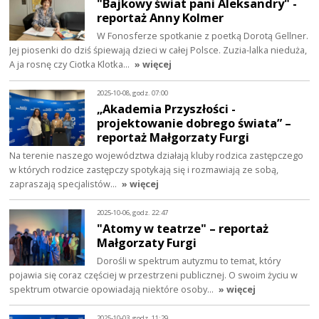
"Bajkowy świat pani Aleksandry" -
reportaż Anny Kolmer
W Fonosferze spotkanie z poetką Dorotą Gellner.
Jej piosenki do dziś śpiewają dzieci w całej Polsce. Zuzia-lalka nieduża,
A ja rosnę czy Ciotka Klotka…
» więcej
2025-10-08, godz. 07:00
„Akademia Przyszłości -
projektowanie dobrego świata” –
reportaż Małgorzaty Furgi
Na terenie naszego województwa działają kluby rodzica zastępczego
w których rodzice zastępczy spotykają się i rozmawiają ze sobą,
zapraszają specjalistów…
» więcej
2025-10-06, godz. 22:47
"Atomy w teatrze" – reportaż
Małgorzaty Furgi
Dorośli w spektrum autyzmu to temat, który
pojawia się coraz częściej w przestrzeni publicznej. O swoim życiu w
spektrum otwarcie opowiadają niektóre osoby…
» więcej
2025-10-03, godz. 11:29