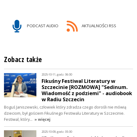
PODCAST AUDIO
AKTUALNOŚCI RSS
Zobacz także
2025-10-11, godz. 06:00
Fikuśny Festiwal Literatury w
Szczecinie [ROZMOWA] "Sedinum.
Wiadomość z podziemi" - audiobook
w Radiu Szczecin
Boguś Janiszewski, człowiek który zdradza czego dorośli nie mówią
dzieciom, był gościem Fikuśnego Festiwalu Literatury w Szczecinie.
Festiwal, który…
» więcej
2025-10-09, godz. 05:00