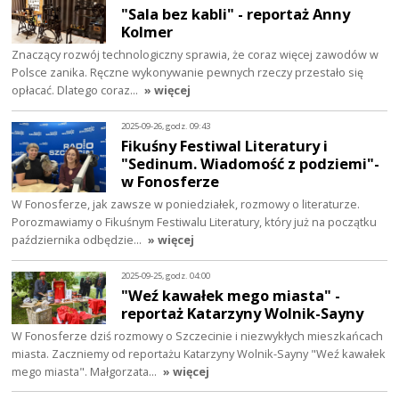
"Sala bez kabli" - reportaż Anny
Kolmer
Znaczący rozwój technologiczny sprawia, że coraz więcej zawodów w
Polsce zanika. Ręczne wykonywanie pewnych rzeczy przestało się
opłacać. Dlatego coraz…
» więcej
2025-09-26, godz. 09:43
Fikuśny Festiwal Literatury i
"Sedinum. Wiadomość z podziemi"-
w Fonosferze
W Fonosferze, jak zawsze w poniedziałek, rozmowy o literaturze.
Porozmawiamy o Fikuśnym Festiwalu Literatury, który już na początku
października odbędzie…
» więcej
2025-09-25, godz. 04:00
"Weź kawałek mego miasta" -
reportaż Katarzyny Wolnik-Sayny
W Fonosferze dziś rozmowy o Szczecinie i niezwykłych mieszkańcach
miasta. Zaczniemy od reportażu Katarzyny Wolnik-Sayny "Weź kawałek
mego miasta". Małgorzata…
» więcej