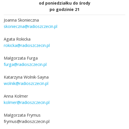
od poniedziałku do środy
po godzinie 21
Joanna Skonieczna
skonieczna@radioszczecin.pl
Agata Rokicka
rokicka@radioszczecin.pl
Małgorzata Furga
furga@radioszczecin.pl
Katarzyna Wolnik-Sayna
wolnik@radioszczecin.pl
Anna Kolmer
kolmer@radioszczecin.pl
Małgorzata Frymus
frymus@radioszczecin.pl