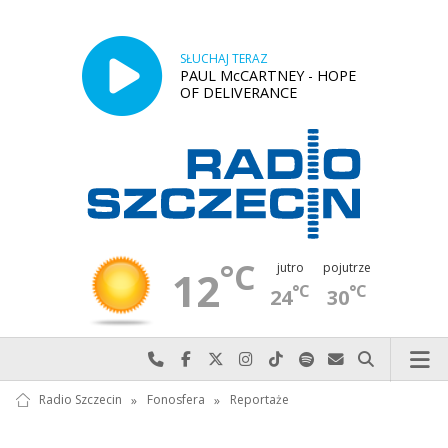
SŁUCHAJ TERAZ
PAUL McCARTNEY - HOPE
OF DELIVERANCE
°C
jutro
pojutrze
12
°C
°C
24
30
Najlepiej po prostu do nas zadzwoń
Odwiedź nas na Facebook-u
Odwiedź nas na X
Odwiedź nas na Instagram-ie
Odwiedź nas na TikTok-u
Szukaj nas na Spotify
Wyślij do nas w
Szukaj
Radio Szczecin
»
Fonosfera
»
Reportaże