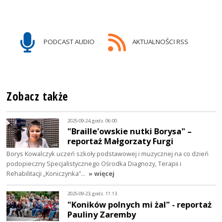
PODCAST AUDIO
AKTUALNOŚCI RSS
Zobacz także
2025-09-24, godz. 06:00
"Braille'owskie nutki Borysa" –
reportaż Małgorzaty Furgi
Borys Kowalczyk uczeń szkoły podstawowej i muzycznej na co dzień
podopieczny Specjalistycznego Ośrodka Diagnozy, Terapii i
Rehabilitacji „Koniczynka”…
» więcej
2025-09-23, godz. 11:13
"Koników polnych mi żal" - reportaż
Pauliny Zaremby