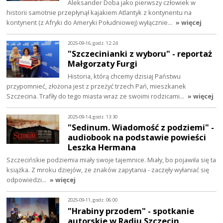
Aleksander Doba jako pierwszy człowiek w
historii samotnie przepłynął kajakiem Atlantyk z kontynentu na
kontynent (z Afryki do Ameryki Południowej) wyłącznie…
» więcej
2025-09-16, godz. 12:24
"Szczecinianki z wyboru" - reportaż
Małgorzaty Furgi
Historia, którą chcemy dzisiaj Państwu
przypomnieć, złożona jest z przeżyć trzech Pań, mieszkanek
Szczecina. Trafiły do tego miasta wraz ze swoimi rodzicami…
» więcej
2025-09-14, godz. 13:30
"Sedinum. Wiadomość z podziemi" -
audiobook na podstawie powieści
Leszka Hermana
Szczecińskie podziemia miały swoje tajemnice. Miały, bo pojawiła się ta
książka. Z mroku dziejów, ze znaków zapytania - zaczęły wyłaniać się
odpowiedzi…
» więcej
2025-09-11, godz. 06:00
"Hrabiny przodem" - spotkanie
autorskie w Radiu Szczecin