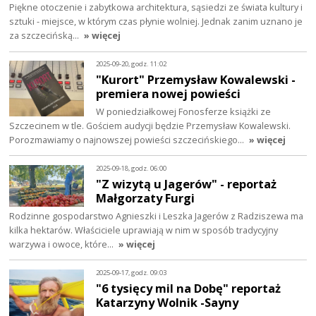
Piękne otoczenie i zabytkowa architektura, sąsiedzi ze świata kultury i
sztuki - miejsce, w którym czas płynie wolniej. Jednak zanim uznano je
za szczecińską…
» więcej
2025-09-20, godz. 11:02
"Kurort" Przemysław Kowalewski -
premiera nowej powieści
W poniedziałkowej Fonosferze książki ze
Szczecinem w tle. Gościem audycji będzie Przemysław Kowalewski.
Porozmawiamy o najnowszej powieści szczecińskiego…
» więcej
2025-09-18, godz. 06:00
"Z wizytą u Jagerów" - reportaż
Małgorzaty Furgi
Rodzinne gospodarstwo Agnieszki i Leszka Jagerów z Radziszewa ma
kilka hektarów. Właściciele uprawiają w nim w sposób tradycyjny
warzywa i owoce, które…
» więcej
2025-09-17, godz. 09:03
"6 tysięcy mil na Dobę" reportaż
Katarzyny Wolnik -Sayny