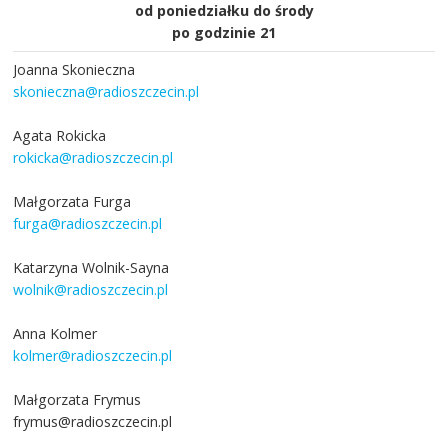
od poniedziałku do środy
po godzinie 21
Joanna Skonieczna
skonieczna@radioszczecin.pl
Agata Rokicka
rokicka@radioszczecin.pl
Małgorzata Furga
furga@radioszczecin.pl
Katarzyna Wolnik-Sayna
wolnik@radioszczecin.pl
Anna Kolmer
kolmer@radioszczecin.pl
Małgorzata Frymus
frymus@radioszczecin.pl