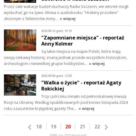
Przez całe wakacje budził słuchaczy Radia Szczecin, we wtorek mogli
wysłuchać go na żywo. Mowa o audiobooku "Hrabiny przodem"
złożonym z felietonów Anny…
» więcej
2025-09-10, godz. 10:19
"Zapomniane miejsca" - reportaż
Anny Kolmer
Są takie miejsca na mapie Polski, które mają
swoją ciekawą historię, znaną jednak przede wszystkim historykom,
archeologom i niewielkiej grupie hobbystów…
» więcej
2025-09-09, godz. 12:00
"Walka o życie" - reportaż Agaty
Rokickiej
Trzy i pół roku minęło od pełnoskalowej inwazji
Rosji na Ukrainę. Według opublikowanych pod koniec listopada 2024
roku szacunków brytyjskiej gazety The…
» więcej
18
19
20
21
22
2091 na 210 stronach