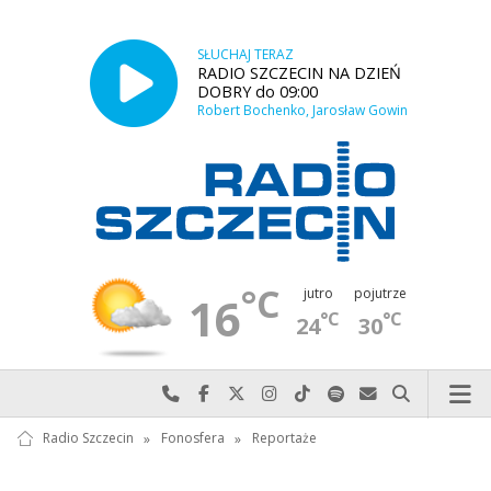
SŁUCHAJ TERAZ
RADIO SZCZECIN NA DZIEŃ
DOBRY do 09:00
Robert Bochenko, Jarosław Gowin
°C
jutro
pojutrze
16
°C
°C
24
30
Najlepiej po prostu do nas zadzwoń
Odwiedź nas na Facebook-u
Odwiedź nas na X
Odwiedź nas na Instagram-ie
Odwiedź nas na TikTok-u
Szukaj nas na Spotify
Wyślij do nas w
Szukaj
Radio Szczecin
»
Fonosfera
»
Reportaże