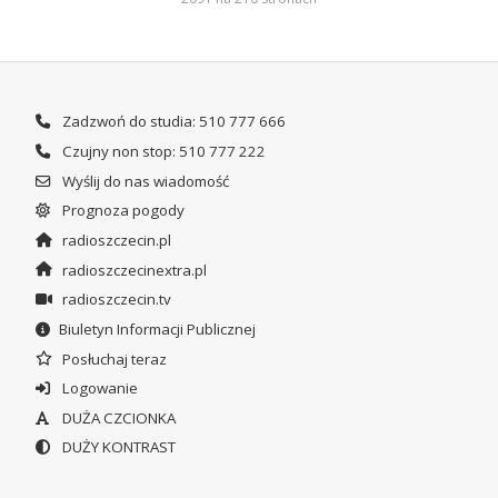
Zadzwoń do studia: 510 777 666
Czujny non stop: 510 777 222
Wyślij do nas wiadomość
Prognoza pogody
radioszczecin.pl
radioszczecinextra.pl
radioszczecin.tv
Biuletyn Informacji Publicznej
Posłuchaj teraz
Logowanie
DUŻA CZCIONKA
DUŻY KONTRAST