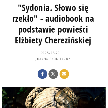
"Sydonia. Słowo się
rzekło" - audiobook na
podstawie powieści
Elżbiety Cherezińskiej
2025-06-29
JOANNA SKONIECZNA