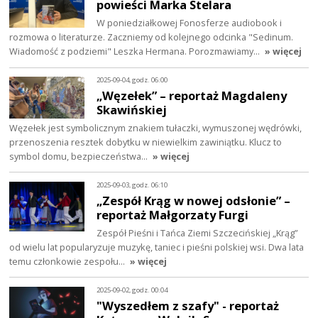
powieści Marka Stelara
W poniedziałkowej Fonosferze audiobook i
rozmowa o literaturze. Zaczniemy od kolejnego odcinka "Sedinum.
Wiadomość z podziemi" Leszka Hermana. Porozmawiamy…
» więcej
2025-09-04, godz. 06:00
„Węzełek” – reportaż Magdaleny
Skawińskiej
Węzełek jest symbolicznym znakiem tułaczki, wymuszonej wędrówki,
przenoszenia resztek dobytku w niewielkim zawiniątku. Klucz to
symbol domu, bezpieczeństwa…
» więcej
2025-09-03, godz. 06:10
„Zespół Krąg w nowej odsłonie” –
reportaż Małgorzaty Furgi
Zespół Pieśni i Tańca Ziemi Szczecińskiej „Krąg”
od wielu lat popularyzuje muzykę, taniec i pieśni polskiej wsi. Dwa lata
temu członkowie zespołu…
» więcej
2025-09-02, godz. 00:04
"Wyszedłem z szafy" - reportaż