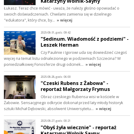
Katarzyny Wolnik-Sayny
Łukasz. Teraz chce mówić - uważa, że należy głośno opowiadać o
swoich doświadczeniach. Chwilami zamienia się w dzielnego
"edukatora", który chce, by…
» więcej
2025-08-31, godz. 09:42
"Sedinum. Wiadomość z podziemi" -
Leszek Herman
Czy Paulinie i Igorowi uda się dowiedzieć czegoś
więcej na temat listu odnalezionego w podziemiach Szczecina? W
poniedziałkowej Fonosferze drugi odcinek…
» więcej
2025-08-28, godz. 06:00
"Czeski Rubens z Żabowa" -
reportaż Małgorzaty Frymus
Obraz czeskiego Rubensa wisi w kościele w
Żabowie. Sensacyjnego odkrycie dokonał przed laty młody historyk
sztuki Michał Dębowski, absolwent Uniwersytetu…
» więcej
2025-08-27, godz. 00:21
"Obyś żyła wiecznie" - reportaż
Katarzyny Wolnik Sayny