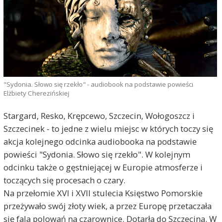
"Sydonia. Słowo się rzekło" - audiobook na podstawie powieści
Elżbiety Cherezińskiej
Stargard, Resko, Krępcewo, Szczecin, Wołogoszcz i
Szczecinek - to jedne z wielu miejsc w których toczy się
akcja kolejnego odcinka audiobooka na podstawie
powieści "Sydonia. Słowo się rzekło". W kolejnym
odcinku także o gęstniejącej w Europie atmosferze i
toczących się procesach o czary.
Na przełomie XVI i XVII stulecia Księstwo Pomorskie
przeżywało swój złoty wiek, a przez Europę przetaczała
się fala polowań na czarownice. Dotarła do Szczecina. W