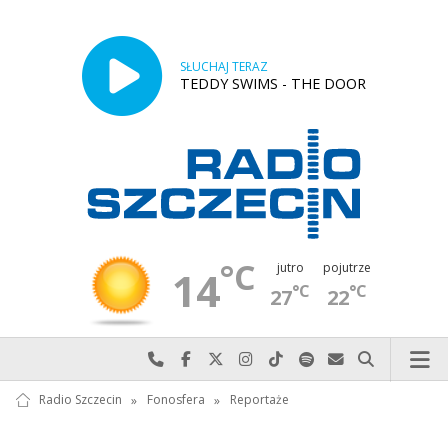
SŁUCHAJ TERAZ
TEDDY SWIMS - THE DOOR
°C
jutro
pojutrze
14
°C
°C
27
22
Najlepiej po prostu do nas zadzwoń
Odwiedź nas na Facebook-u
Odwiedź nas na X
Odwiedź nas na Instagram-ie
Odwiedź nas na TikTok-u
Szukaj nas na Spotify
Wyślij do nas w
Szukaj
Radio Szczecin
»
Fonosfera
»
Reportaże