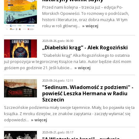
Przed nami kolejna – trzecia już – edycja Po-
Morskich Opowieści. To rozmowy o podróżach,
historii i literaturze, oraz dobra muzyka. W tym
roku w roli głównej…
» więcej
2025-08-26, godz. 06:00
„Diabelski krąg” - Alek Rogoziński
"Diabelski krąg" Alka Rogozińskiego to ostatnia
już propozycja w tegorocznej Książce na lato. Autor będzie dziś moim
gościem po godzinie 21. Jeśli lubicie…
» więcej
2025-08-24, godz. 12:11
"Sedinum. Wiadomość z podziemi" -
powieść Leszka Hermana w Radiu
Szczecin
Szczecińskie podziemia miały swoje tajemnice. Miały, bo pojawiła się ta
książka. Z mroku dziejów, ze znaków zapytania - zaczęły wyłaniać się
odpowiedzi…
» więcej
2025-08-21, godz. 05:17