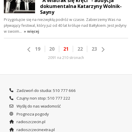
"A Wiatrak się kręci" - audycja
dokumentalna Katarzyny Wolnik-
Sayny
Przygotujcie się na niezwykłą podróż w czasie. Zabierzemy Was na
pływający festiwal, który już od 40 lat króluje nad Bałtykiem. Jest jedyny
w swoim…
» więcej
19
20
21
22
23
2091 na 210 stronach
Zadzwoń do studia: 510 777 666
Czujny non stop: 510 777 222
Wyślij do nas wiadomość
Prognoza pogody
radioszczecin.pl
radioszczecinextra.pl