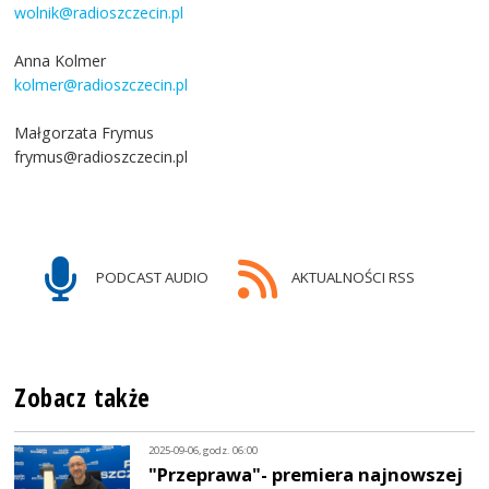
wolnik@radioszczecin.pl
Anna Kolmer
kolmer@radioszczecin.pl
Małgorzata Frymus
frymus@radioszczecin.pl
PODCAST AUDIO
AKTUALNOŚCI RSS
Zobacz także
2025-09-06, godz. 06:00
"Przeprawa"- premiera najnowszej