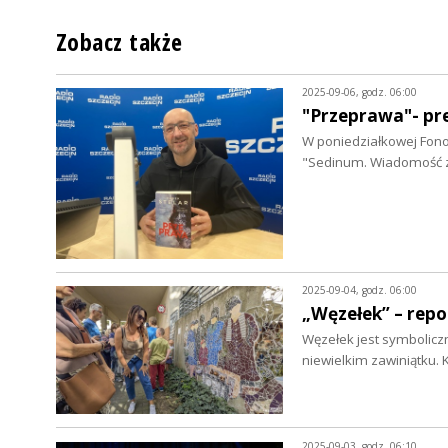
Zobacz także
2025-09-06, godz. 06:00
"Przeprawa"- pr
W poniedziałkowej Fono
"Sedinum. Wiadomość 
2025-09-04, godz. 06:00
„Węzełek” – rep
Węzełek jest symbolicz
niewielkim zawiniątku.
2025-09-03, godz. 06:10