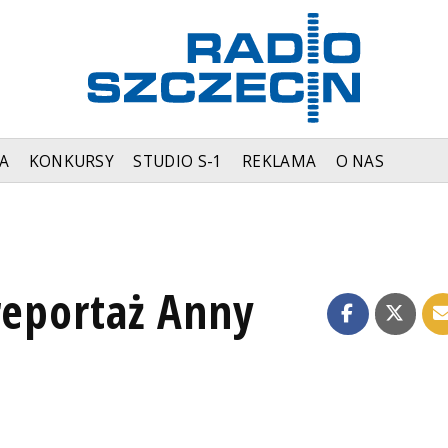
A
KONKURSY
STUDIO S-1
REKLAMA
O NAS
reportaż Anny