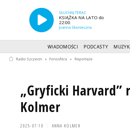
SŁUCHAJ TERAZ
KSIĄŻKA NA LATO do
22:00
Joanna Skonieczna
WIADOMOŚCI
PODCASTY
MUZYK
Radio Szczecin
»
Fonosfera
»
Reportaże
„Gryficki Harvard” 
Kolmer
2025-07-10
ANNA KOLMER