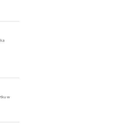
nka
ytku w