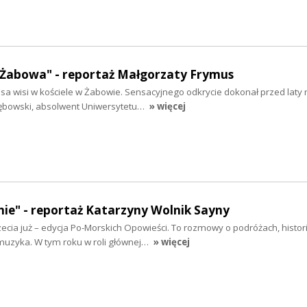
z Żabowa" - reportaż Małgorzaty Frymus
a wisi w kościele w Żabowie. Sensacyjnego odkrycie dokonał przed laty
 Dębowski, absolwent Uniwersytetu…
» więcej
nie" - reportaż Katarzyny Wolnik Sayny
zecia już – edycja Po-Morskich Opowieści. To rozmowy o podróżach, historii
 muzyka. W tym roku w roli głównej…
» więcej