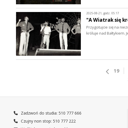
2025-08-21, godz. 05:17
"A Wiatrak się k
Przygotujcie się na niez
króluje nad Bałtykiem.
19
Zadzwoń do studia: 510 777 666
Czujny non stop: 510 777 222