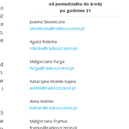
od poniedziałku do środy
do
po godzinie 21
ść
Joanna Skonieczna
te
skonieczna@radioszczecin.pl
o,
ie
Agata Rokicka
rokicka@radioszczecin.pl
Obchody 80-lecia Liceum Ogólnokształcąc
Małgorzata Furga
od
Gryficach. Mat szkoły.
furga@radioszczecin.pl
um Ogólnokształcącego w
m.
 w
Katarzyna Wolnik-Sayna
wolnik@radioszczecin.pl
 i
Anna Kolmer
kolmer@radioszczecin.pl
45
w
Małgorzata Frymus
frymus@radioszczecin.pl
ła