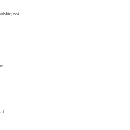
olskiej wsi.
ami
ach