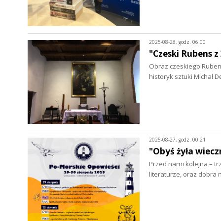
2025-08-28, godz. 06:00
"Czeski Rubens 
Obraz czeskiego Rubens
historyk sztuki Michał
2025-08-27, godz. 00:21
"Obyś żyła wiecz
Przed nami kolejna – tr
literaturze, oraz dobra