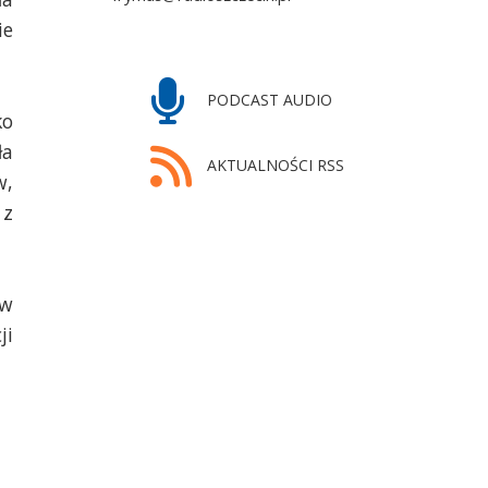
ie
PODCAST AUDIO
ko
ła
AKTUALNOŚCI RSS
w,
 z
 w
ji