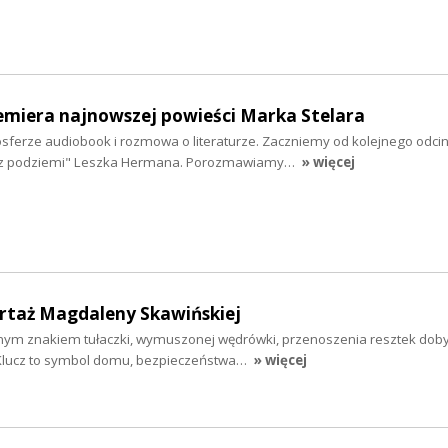
emiera najnowszej powieści Marka Stelara
sferze audiobook i rozmowa o literaturze. Zaczniemy od kolejnego odci
z podziemi" Leszka Hermana. Porozmawiamy…
» więcej
ortaż Magdaleny Skawińskiej
nym znakiem tułaczki, wymuszonej wędrówki, przenoszenia resztek dob
 Klucz to symbol domu, bezpieczeństwa…
» więcej