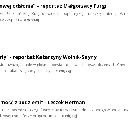
owej odsłonie” – reportaż Małgorzaty Furgi
emi Szczecińskiej „Krąg” od wielu lat popularyzuje muzykę, taniec i pieśni p
wie zespołu…
» więcej
fy" - reportaż Katarzyny Wolnik-Sayny
ić - uważa, że należy głośno opowiadać o swoich doświadczeniach. Chwil
o "edukatora", który chce, by…
» więcej
mość z podziemi" - Leszek Herman
uda się dowiedzieć czegoś więcej na temat listu odnalezionego w podziemi
łkowej Fonosferze drugi odcinek…
» więcej