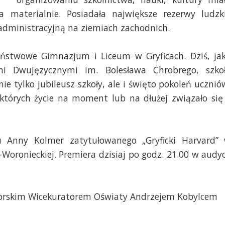
a materialnie. Posiadała największe rezerwy ludzk
administracyjną na ziemiach zachodnich.
ństwowe Gimnazjum i Liceum w Gryficach. Dziś, ja
mi Dwujęzycznymi im. Bolesława Chrobrego, szko
 nie tylko jubileusz szkoły, ale i święto pokoleń ucznió
 których życie na moment lub na dłużej związało się
 Anny Kolmer zatytułowanego „Gryficki Harvard”
Woronieckiej. Premiera dzisiaj po godz. 21.00 w audyc
orskim Wicekuratorem Oświaty Andrzejem Kobylcem