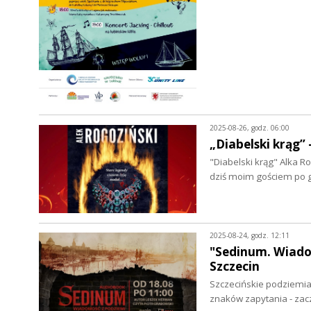
2025-08-26, godz. 06:00
„Diabelski krąg” 
"Diabelski krąg" Alka Ro
dziś moim gościem po go
2025-08-24, godz. 12:11
"Sedinum. Wiado
Szczecin
Szczecińskie podziemia 
znaków zapytania - zac