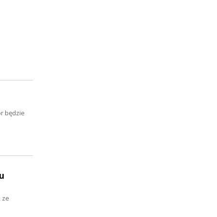
or będzie
u
, ze