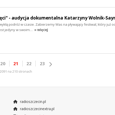
ręci" - audycja dokumentalna Katarzyny Wolnik-Say
wykłą podróż w czasie. Zabierzemy Was na pływający festiwal, który już od
 Jest jedyny w swoim…
» więcej
20
21
22
23
2091 na 210 stronach
radioszczecin.pl
radioszczecinextra.pl