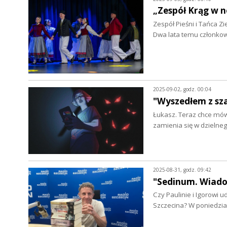
„Zespół Krąg w n
Zespół Pieśni i Tańca Zi
Dwa lata temu członko
2025-09-02, godz. 00:04
"Wyszedłem z sza
Łukasz. Teraz chce mów
zamienia się w dzielneg
2025-08-31, godz. 09:42
"Sedinum. Wiado
Czy Paulinie i Igorowi 
Szczecina? W poniedzia