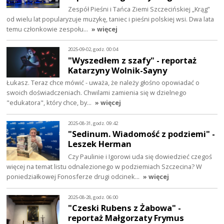
Zespół Pieśni i Tańca Ziemi Szczecińskiej „Krąg”
od wielu lat popularyzuje muzykę, taniec i pieśni polskiej wsi. Dwa lata
temu członkowie zespołu…
» więcej
2025-09-02, godz. 00:04
"Wyszedłem z szafy" - reportaż
Katarzyny Wolnik-Sayny
Łukasz. Teraz chce mówić - uważa, że należy głośno opowiadać o
swoich doświadczeniach. Chwilami zamienia się w dzielnego
"edukatora", który chce, by…
» więcej
2025-08-31, godz. 09:42
"Sedinum. Wiadomość z podziemi" -
Leszek Herman
Czy Paulinie i Igorowi uda się dowiedzieć czegoś
więcej na temat listu odnalezionego w podziemiach Szczecina? W
poniedziałkowej Fonosferze drugi odcinek…
» więcej
2025-08-28, godz. 06:00
"Czeski Rubens z Żabowa" -
reportaż Małgorzaty Frymus