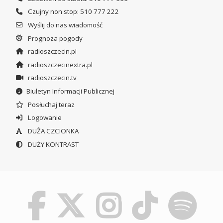
Czujny non stop: 510 777 222
Wyślij do nas wiadomość
Prognoza pogody
radioszczecin.pl
radioszczecinextra.pl
radioszczecin.tv
Biuletyn Informacji Publicznej
Posłuchaj teraz
Logowanie
DUŻA CZCIONKA
DUŻY KONTRAST