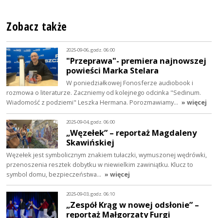
Zobacz także
2025-09-06, godz. 06:00
"Przeprawa"- premiera najnowszej
powieści Marka Stelara
W poniedziałkowej Fonosferze audiobook i
rozmowa o literaturze. Zaczniemy od kolejnego odcinka "Sedinum.
Wiadomość z podziemi" Leszka Hermana. Porozmawiamy…
» więcej
2025-09-04, godz. 06:00
„Węzełek” – reportaż Magdaleny
Skawińskiej
Węzełek jest symbolicznym znakiem tułaczki, wymuszonej wędrówki,
przenoszenia resztek dobytku w niewielkim zawiniątku. Klucz to
symbol domu, bezpieczeństwa…
» więcej
2025-09-03, godz. 06:10
„Zespół Krąg w nowej odsłonie” –
reportaż Małgorzaty Furgi