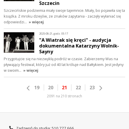
Szczecin
Szczecińskie podziemia miały swoje tajemnice. Miały, bo pojawiła się ta
książka. Z mroku dziejów, ze znaków zapytania - zaczęły wyłaniać się
odpowiedzi…
» więcej
2025-08-21, godz. 05:17
"A Wiatrak się kręci" - audycja
dokumentalna Katarzyny Wolnik-
Sayny
Przygotujcie się na niezwykłą podróż w czasie. Zabierzemy Was na
pływający festiwal, który już od 40 lat króluje nad Bałtykiem. Jest jedyny
w swoim…
» więcej
19
20
21
22
23
2091 na 210 stronach
Zadzwoń do studia: 510 777 666