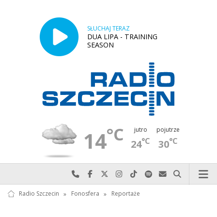
SŁUCHAJ TERAZ
DUA LIPA - TRAINING
SEASON
°C
jutro
pojutrze
14
°C
°C
24
30
Najlepiej po prostu do nas zadzwoń
Odwiedź nas na Facebook-u
Odwiedź nas na X
Odwiedź nas na Instagram-ie
Odwiedź nas na TikTok-u
Szukaj nas na Spotify
Wyślij do nas w
Szukaj
Radio Szczecin
»
Fonosfera
»
Reportaże