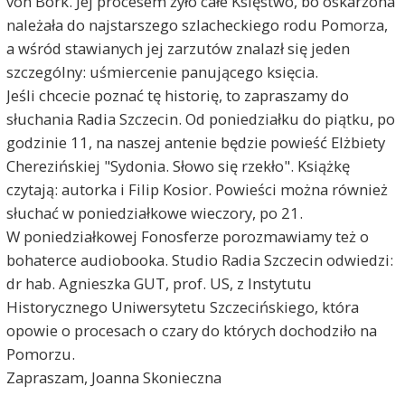
von Bork. Jej procesem żyło całe Księstwo, bo oskarżona
należała do najstarszego szlacheckiego rodu Pomorza,
a wśród stawianych jej zarzutów znalazł się jeden
szczególny: uśmiercenie panującego księcia.
Jeśli chcecie poznać tę historię, to zapraszamy do
słuchania Radia Szczecin. Od poniedziałku do piątku, po
godzinie 11, na naszej antenie będzie powieść Elżbiety
Cherezińskiej "Sydonia. Słowo się rzekło". Książkę
czytają: autorka i Filip Kosior. Powieści można również
słuchać w poniedziałkowe wieczory, po 21.
W poniedziałkowej Fonosferze porozmawiamy też o
bohaterce audiobooka. Studio Radia Szczecin odwiedzi:
dr hab. Agnieszka GUT, prof. US, z Instytutu
Historycznego Uniwersytetu Szczecińskiego, która
opowie o procesach o czary do których dochodziło na
Pomorzu.
Zapraszam, Joanna Skonieczna