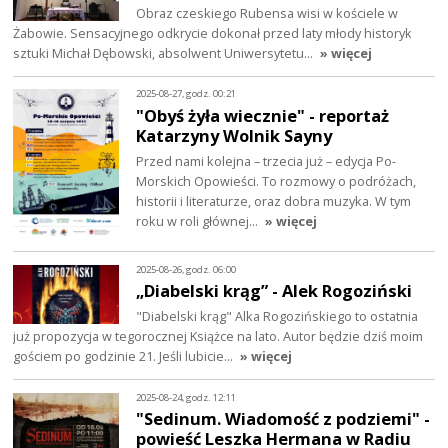
Obraz czeskiego Rubensa wisi w kościele w
Żabowie. Sensacyjnego odkrycie dokonał przed laty młody historyk
sztuki Michał Dębowski, absolwent Uniwersytetu…
» więcej
2025-08-27, godz. 00:21
"Obyś żyła wiecznie" - reportaż
Katarzyny Wolnik Sayny
Przed nami kolejna – trzecia już – edycja Po-
Morskich Opowieści. To rozmowy o podróżach,
historii i literaturze, oraz dobra muzyka. W tym
roku w roli głównej…
» więcej
2025-08-26, godz. 06:00
„Diabelski krąg” - Alek Rogoziński
"Diabelski krąg" Alka Rogozińskiego to ostatnia
już propozycja w tegorocznej Książce na lato. Autor będzie dziś moim
gościem po godzinie 21. Jeśli lubicie…
» więcej
2025-08-24, godz. 12:11
"Sedinum. Wiadomość z podziemi" -
powieść Leszka Hermana w Radiu