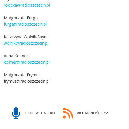
rokicka@radioszczecin.pl
Małgorzata Furga
furga@radioszczecin.pl
Katarzyna Wolnik-Sayna
wolnik@radioszczecin.pl
Anna Kolmer
kolmer@radioszczecin.pl
Małgorzata Frymus
frymus@radioszczecin.pl
PODCAST AUDIO
AKTUALNOŚCI RSS