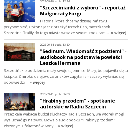
2025-09-16, godz. 12:24
"Szczecinianki z wyboru" - reportaż
Małgorzaty Furgi
Historia, którą chcemy dzisiaj Państwu
przypomnieć, złożona jest z przeżyć trzech Pań, mieszkanek
Szczecina. Trafiły do tego miasta wraz ze swoimi rodzicami…
» więcej
2025-09-14, godz. 13:30
"Sedinum. Wiadomość z podziemi" -
audiobook na podstawie powieści
Leszka Hermana
Szczecińskie podziemia miały swoje tajemnice. Miały, bo pojawiła się ta
książka. Z mroku dziejów, ze znaków zapytania - zaczęły wyłaniać się
odpowiedzi…
» więcej
2025-09-11, godz. 06:00
"Hrabiny przodem" - spotkanie
autorskie w Radiu Szczecin
Przez całe wakacje budził słuchaczy Radia Szczecin, we wtorek mogli
wysłuchać go na żywo. Mowa o audiobooku "Hrabiny przodem"
złożonym z felietonów Anny…
» więcej