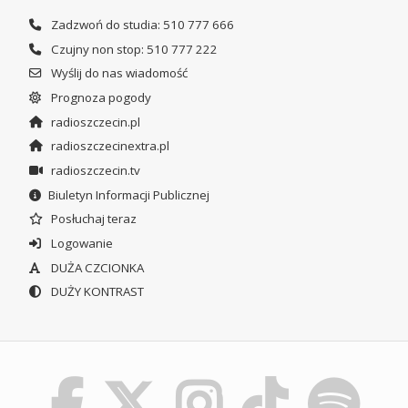
Zadzwoń do studia: 510 777 666
Czujny non stop: 510 777 222
Wyślij do nas wiadomość
Prognoza pogody
radioszczecin.pl
radioszczecinextra.pl
radioszczecin.tv
Biuletyn Informacji Publicznej
Posłuchaj teraz
Logowanie
DUŻA CZCIONKA
DUŻY KONTRAST