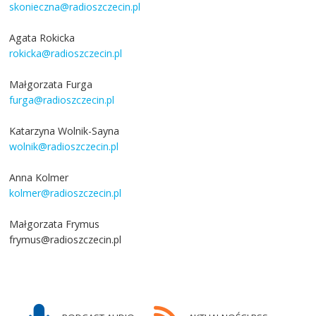
skonieczna@radioszczecin.pl
Agata Rokicka
rokicka@radioszczecin.pl
Małgorzata Furga
furga@radioszczecin.pl
Katarzyna Wolnik-Sayna
wolnik@radioszczecin.pl
Anna Kolmer
kolmer@radioszczecin.pl
Małgorzata Frymus
frymus@radioszczecin.pl