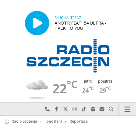
SŁUCHAJ TERAZ
ANOTR FEAT. 54 ULTRA -
TALK TO YOU
°C
jutro
pojutrze
22
°C
°C
24
29
Najlepiej po prostu do nas zadzwoń
Odwiedź nas na Facebook-u
Odwiedź nas na X
Odwiedź nas na Instagram-ie
Odwiedź nas na TikTok-u
Szukaj nas na Spotify
Wyślij do nas w
Szukaj
Radio Szczecin
»
Fonosfera
»
Reportaże