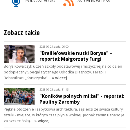
PODCAST AUDIO
AKTUALNOŚCI RSS
Zobacz także
2025-09-24, godz. 06:00
"Braille'owskie nutki Borysa" –
reportaż Małgorzaty Furgi
Borys Kowalczyk uczeń szkoły podstawowej i muzycznej na co dzień
podopieczny Specjalistycznego Ośrodka Diagnozy, Terapii i
Rehabilitacji „Koniczynka”…
» więcej
2025-09-23, godz. 11:13
"Koników polnych mi żal" - reportaż
Pauliny Zaremby
Piękne otoczenie i zabytkowa architektura, sąsiedzi ze świata kultury i
sztuki - miejsce, w którym czas płynie wolniej. Jednak zanim uznano je
za szczecińską…
» więcej