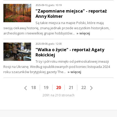
2025-09-10, godz. 10:19
"Zapomniane miejsca" - reportaż
Anny Kolmer
Są takie miejsca na mapie Polski, które mają
swoją ciekawą historię, znaną jednak przede wszystkim historykom,
archeologom i niewielkiej grupie hobbystów…
» więcej
2025-09-09, godz. 12:00
"Walka o życie" - reportaż Agaty
Rokickiej
Trzy i pół roku minęło od pełnoskalowej inwazji
Rosji na Ukrainę. Według opublikowanych pod koniec listopada 2024
roku szacunków brytyjskiej gazety The…
» więcej
18
19
20
21
22
2091 na 210 stronach