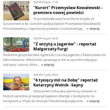
2025-09-20, godz. 11:02
"Kurort" Przemysław Kowalewski -
premiera nowej powieści
W poniedziałkowej Fonosferze książki ze
Szczecinem w tle. Gościem audycji będzie Przemysław Kowalewski.
Porozmawiamy o najnowszej powieści szczecińskiego…
» więcej
2025-09-18, godz. 06:00
"Z wizytą u Jagerów" - reportaż
Małgorzaty Furgi
Rodzinne gospodarstwo Agnieszki i Leszka Jagerów z Radziszewa ma
kilka hektarów. Właściciele uprawiają w nim w sposób tradycyjny
warzywa i owoce, które…
» więcej
2025-09-17, godz. 09:03
"6 tysięcy mil na Dobę" reportaż
Katarzyny Wolnik -Sayny
Aleksander Doba jako pierwszy człowiek w
historii samotnie przepłynął kajakiem Atlantyk z kontynentu na
kontynent (z Afryki do Ameryki Południowej) wyłącznie…
» więcej