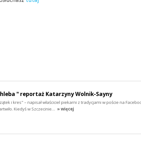
chleba " reportaż Katarzyny Wolnik-Sayny
ek i kres" – napisał właściciel piekarni z tradycjami w poście na Faceboo
twiło. Kiedyś w Szczecinie…
» więcej