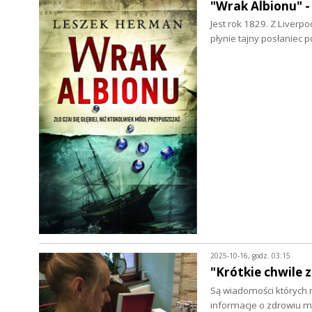
"Wrak Albionu" 
Jest rok 1829. Z Liverp
płynie tajny posłaniec p
2025-10-16, godz. 03:15
"Krótkie chwile 
Są wiadomości których 
informacje o zdrowiu m