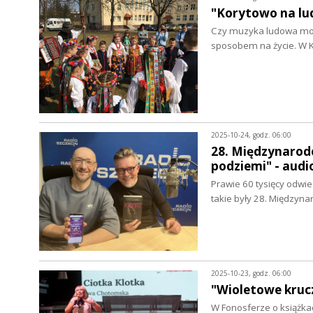
"Korytowo na lu
Czy muzyka ludowa może
sposobem na życie. W 
2025-10-24, godz. 06:00
28. Międzynarod
podziemi" - aud
Prawie 60 tysięcy odwie
takie były 28. Międzyn
2025-10-23, godz. 06:00
"Wioletowe krucz
W Fonosferze o książka