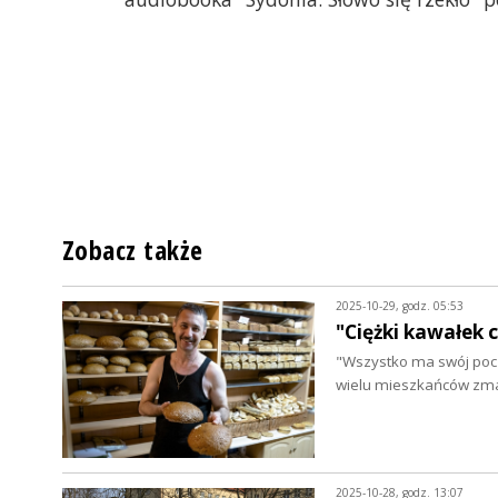
Zobacz także
2025-10-29, godz. 05:53
"Ciężki kawałek 
"Wszystko ma swój począt
wielu mieszkańców zmar
2025-10-28, godz. 13:07