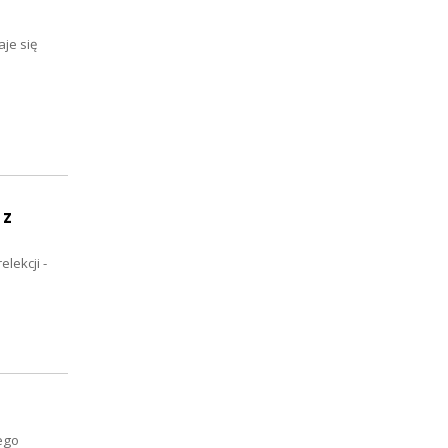
je się
 z
lekcji -
ego