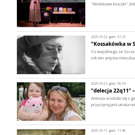
"Wioletowe kruczki", k
2025-10-22, godz. 01:32
"Kossakówka w S
Co wspólnego ze Szczec
rok ten artysta mieszka
2025-10-21, godz. 06:34
"delecja 22q11" 
Antosia urodziła się z 
przyczyną jest utrata 
2025-10-17, godz. 11:40