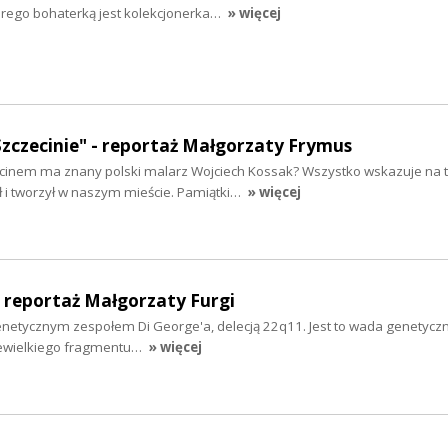
tórego bohaterką jest kolekcjonerka…
» więcej
zczecinie" - reportaż Małgorzaty Frymus
inem ma znany polski malarz Wojciech Kossak? Wszystko wskazuje na to
ł i tworzył w naszym mieście. Pamiątki…
» więcej
– reportaż Małgorzaty Furgi
genetycznym zespołem Di George'a, delecją 22q11. Jest to wada genetyczn
niewielkiego fragmentu…
» więcej