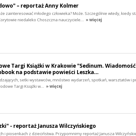
dowo" – reportaż Anny Kolmer
 zainteresować młodego człowieka? Może. Szczególnie wtedy, kiedy sta
Korytowie niedaleko Choszczna nauczyciele…
» więcej
owe Targi Książki w Krakowie "Sedinum. Wiadomość
iobook na podstawie powieści Leszka…
dzających, setki wystawców, mnóstwo wydarzeń, spotkań, warsztatów i pre
arodowe Targi Książki w…
» więcej
ki" - reportaż Janusza Wilczyńskiego
ch i piosenkach z dzieciństwa. Przypomnimy reportaż Janusza Wilczyński