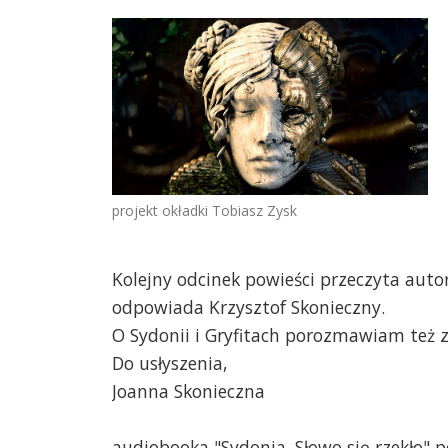
projekt okładki Tobiasz Zysk
Kolejny odcinek powieści przeczyta auto
odpowiada Krzysztof Skonieczny.
O Sydonii i Gryfitach porozmawiam też
Do usłyszenia,
Joanna Skonieczna
audiobooka "Sydonia. Słowo się rzekło" 