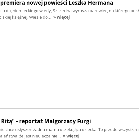
- premiera nowej powieści Leszka Hermana
oolu do, niemieckiego wtedy, Szczecina wyrusza parowiec, na którego pok
olskiej księżnej. Wiezie do…
» więcej
z Ritą" - reportaż Małgorzaty Furgi
nie chce usłyszeń żadna mama oczekująca dziecka. To przede wszystkim
aleństwa, że jest nieuleczalnie…
» więcej