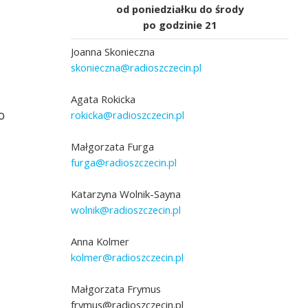
od poniedziałku do środy
po godzinie 21
Joanna Skonieczna
skonieczna@radioszczecin.pl
Agata Rokicka
o
rokicka@radioszczecin.pl
Małgorzata Furga
furga@radioszczecin.pl
Katarzyna Wolnik-Sayna
wolnik@radioszczecin.pl
Anna Kolmer
kolmer@radioszczecin.pl
Małgorzata Frymus
frymus@radioszczecin.pl