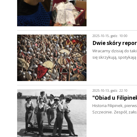
2025-10-15, godz. 10:00
Dwie skóry repo
Wracamy dzisiaj do taki
się skrzykują, spotyka
2025-10-13, godz. 22:10
"Obiad u Filipin
Historia Filipinek, pie
Szczecinie. Zespół, za