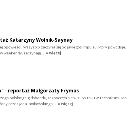
rtaż Katarzyny Wolnik-Saynay
ej opowieści . Wszystko zaczyna się od jakiegoś impulsu, który powoduje, 
ją w weekendy, zaczynają…
» więcej
ek" - reportaż Małgorzaty Frymus
rwszego polskiego girlsbandu, rozpoczęła się w 1959 roku w Technikum H
łożony przez Jana Janikowskiego…
» więcej