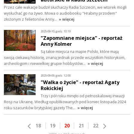
Przez całe wakacje budził słuchaczy Radia Szczecin, we wtorek mogli
wysłuchać go na żywo. Mowa o audiobooku "Hrabiny przodem"
złożonym z felietonów Anny…
» więcej
2025-09-10, godz. 10:19
"Zapomniane miejsca" - reportaż
Anny Kolmer
Są takie miejsca na mapie Polski, które mają
swoją ciekawą historię, znaną jednak przede wszystkim historykom,
archeologom i niewielkiej grupie hobbystów…
» więcej
2025-09-09, godz. 12:00
"Walka o życie" - reportaż Agaty
Rokickiej
Trzy i pół roku minęło od pełnoskalowej inwazji
Rosji na Ukrainę. Według opublikowanych pod koniec listopada 2024
roku szacunków brytyjskiej gazety The…
» więcej
18
19
20
21
22