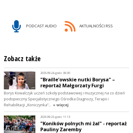
PODCAST AUDIO
AKTUALNOŚCI RSS
Zobacz także
2025-09-24, godz. 06:00
"Braille'owskie nutki Borysa" –
reportaż Małgorzaty Furgi
Borys Kowalczyk uczeń szkoły podstawowej i muzycznej na co dzień
podopieczny Specjalistycznego Ośrodka Diagnozy, Terapii i
Rehabilitacji „Koniczynka”…
» więcej
2025-09-23, godz. 11:13
"Koników polnych mi żal" - reportaż
Pauliny Zaremby