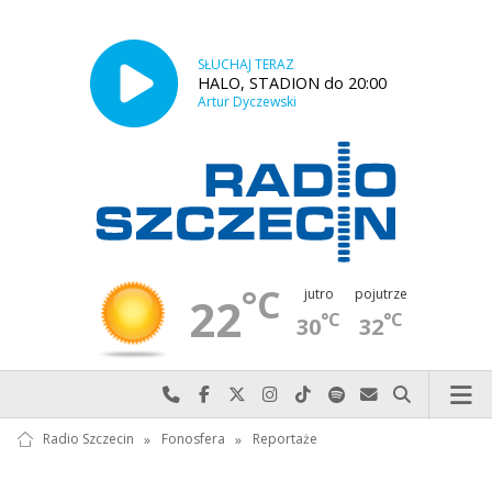
SŁUCHAJ TERAZ
HALO, STADION do 20:00
Artur Dyczewski
°C
jutro
pojutrze
22
°C
°C
30
32
Najlepiej po prostu do nas zadzwoń
Odwiedź nas na Facebook-u
Odwiedź nas na X
Odwiedź nas na Instagram-ie
Odwiedź nas na TikTok-u
Szukaj nas na Spotify
Wyślij do nas w
Szukaj
Radio Szczecin
»
Fonosfera
»
Reportaże