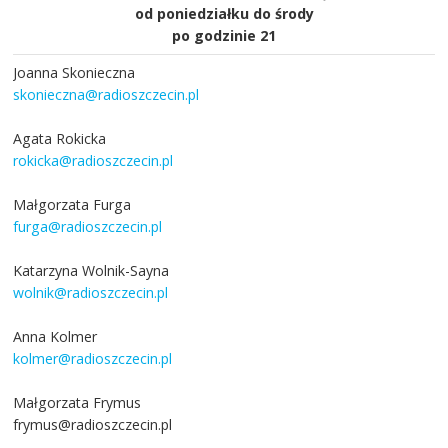
od poniedziałku do środy
po godzinie 21
Joanna Skonieczna
skonieczna@radioszczecin.pl
Agata Rokicka
rokicka@radioszczecin.pl
Małgorzata Furga
furga@radioszczecin.pl
Katarzyna Wolnik-Sayna
wolnik@radioszczecin.pl
Anna Kolmer
kolmer@radioszczecin.pl
Małgorzata Frymus
frymus@radioszczecin.pl