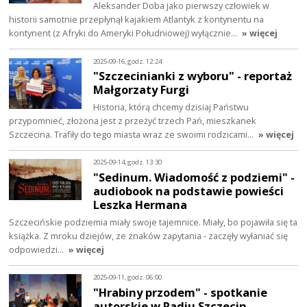
Aleksander Doba jako pierwszy człowiek w
historii samotnie przepłynął kajakiem Atlantyk z kontynentu na
kontynent (z Afryki do Ameryki Południowej) wyłącznie…
» więcej
2025-09-16, godz. 12:24
"Szczecinianki z wyboru" - reportaż
Małgorzaty Furgi
Historia, którą chcemy dzisiaj Państwu
przypomnieć, złożona jest z przeżyć trzech Pań, mieszkanek
Szczecina. Trafiły do tego miasta wraz ze swoimi rodzicami…
» więcej
2025-09-14, godz. 13:30
"Sedinum. Wiadomość z podziemi" -
audiobook na podstawie powieści
Leszka Hermana
Szczecińskie podziemia miały swoje tajemnice. Miały, bo pojawiła się ta
książka. Z mroku dziejów, ze znaków zapytania - zaczęły wyłaniać się
odpowiedzi…
» więcej
2025-09-11, godz. 06:00
"Hrabiny przodem" - spotkanie
autorskie w Radiu Szczecin