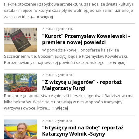
Piękne otoczenie i zabytkowa architektura, sąsiedzi ze świata kultury i
sztuki - miejsce, w którym czas płynie wolniej. Jednak zanim uznano je
za szczecińską…
» więcej
2025-09-20, godz. 11:02
"Kurort" Przemysław Kowalewski -
premiera nowej powieści
W poniedziałkowej Fonosferze książki ze
Szczecinem w tle. Gościem audycji będzie Przemysław Kowalewski.
Porozmawiamy o najnowszej powieści szczecińskiego…
» więcej
2025-09-18, godz. 06:00
"Z wizytą u Jagerów" - reportaż
Małgorzaty Furgi
Rodzinne gospodarstwo Agnieszki i Leszka Jagerów z Radziszewa ma
kilka hektarów. Właściciele uprawiają w nim w sposób tradycyjny
warzywa i owoce, które…
» więcej
2025-09-17, godz. 09:03
"6 tysięcy mil na Dobę" reportaż
Katarzyny Wolnik -Sayny