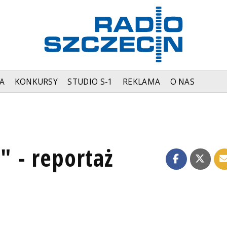
A
KONKURSY
STUDIO S-1
REKLAMA
O NAS
 - reportaż