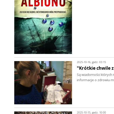
2025-10-16, godz. 03:15
"Krótkie chwile 
Są wiadomości których 
informacje o zdrowiu m
2025-10-15, godz. 10:00