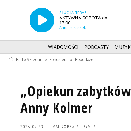
SŁUCHAJ TERAZ
AKTYWNA SOBOTA do
17:00
Anna Łukaszek
WIADOMOŚCI
PODCASTY
MUZYK
Radio Szczecin
»
Fonosfera
»
Reportaże
„Opiekun zabytków"
Anny Kolmer
2025-07-23
MAŁGORZATA FRYMUS