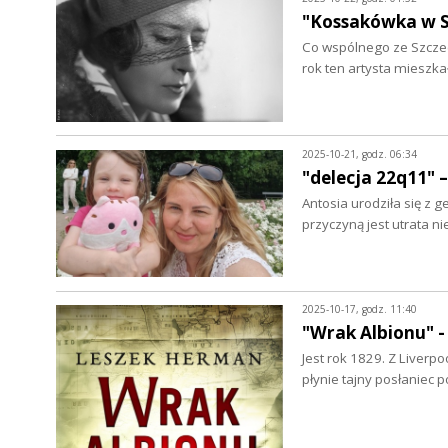
"Kossakówka w S
Co wspólnego ze Szczec
rok ten artysta mieszka
2025-10-21, godz. 06:34
"delecja 22q11" 
Antosia urodziła się z 
przyczyną jest utrata 
2025-10-17, godz. 11:40
"Wrak Albionu" 
Jest rok 1829. Z Liverp
płynie tajny posłaniec p