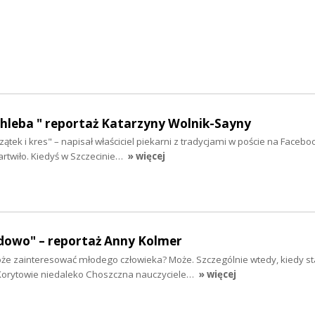
chleba " reportaż Katarzyny Wolnik-Sayny
ek i kres" – napisał właściciel piekarni z tradycjami w poście na Faceboo
twiło. Kiedyś w Szczecinie…
» więcej
dowo" – reportaż Anny Kolmer
 zainteresować młodego człowieka? Może. Szczególnie wtedy, kiedy sta
Korytowie niedaleko Choszczna nauczyciele…
» więcej