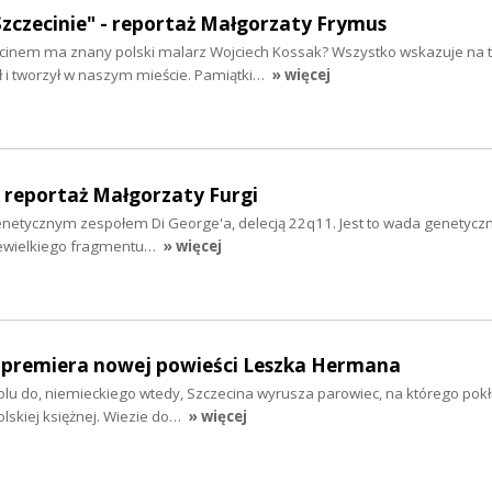
zczecinie" - reportaż Małgorzaty Frymus
inem ma znany polski malarz Wojciech Kossak? Wszystko wskazuje na to
ł i tworzył w naszym mieście. Pamiątki…
» więcej
– reportaż Małgorzaty Furgi
genetycznym zespołem Di George'a, delecją 22q11. Jest to wada genetyczn
niewielkiego fragmentu…
» więcej
- premiera nowej powieści Leszka Hermana
oolu do, niemieckiego wtedy, Szczecina wyrusza parowiec, na którego pok
olskiej księżnej. Wiezie do…
» więcej