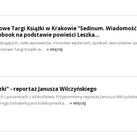
owe Targi Książki w Krakowie "Sedinum. Wiadomość
iobook na podstawie powieści Leszka…
dzających, setki wystawców, mnóstwo wydarzeń, spotkań, warsztatów i pre
arodowe Targi Książki w…
» więcej
ki" - reportaż Janusza Wilczyńskiego
ch i piosenkach z dzieciństwa. Przypomnimy reportaż Janusza Wilczyński
tórego bohaterką jest kolekcjonerka…
» więcej