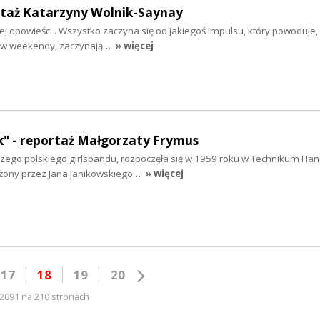
rtaż Katarzyny Wolnik-Saynay
ej opowieści . Wszystko zaczyna się od jakiegoś impulsu, który powoduje, 
ją w weekendy, zaczynają…
» więcej
ek" - reportaż Małgorzaty Frymus
rwszego polskiego girlsbandu, rozpoczęła się w 1959 roku w Technikum H
łożony przez Jana Janikowskiego…
» więcej
17
18
19
20
2091 na 210 stronach