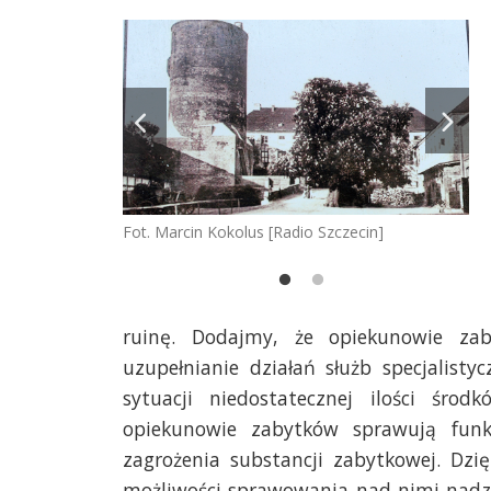
zecin]
Fot. Marcin Kokolus [Radio Szczecin]
Fot
ruinę. Dodajmy, że opiekunowie za
uzupełnianie działań służb specjalist
sytuacji niedostatecznej ilości śro
opiekunowie zabytków sprawują fun
zagrożenia substancji zabytkowej. Dzi
możliwości sprawowania nad nimi nadzo