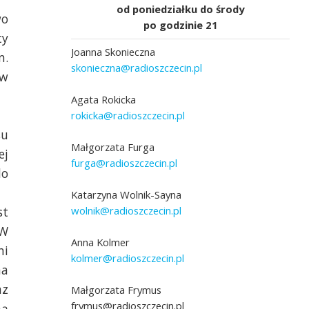
od poniedziałku do środy
wo
po godzinie 21
ty
Joanna Skonieczna
m.
skonieczna@radioszczecin.pl
ów
Agata Rokicka
rokicka@radioszczecin.pl
su
adio Szczecin]
Fot. Marcin Kokolus [Radio Szczecin]
Małgorzata Furga
ej
furga@radioszczecin.pl
do
Katarzyna Wolnik-Sayna
wolnik@radioszczecin.pl
st
 W
Anna Kolmer
ni
kolmer@radioszczecin.pl
na
az
Małgorzata Frymus
frymus@radioszczecin.pl
ną