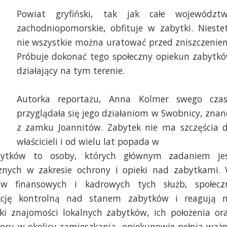
Powiat gryfiński, tak jak całe województ
zachodniopomorskie, obfituje w zabytki. Nieste
nie wszystkie można uratować przed zniszczenie
Próbuje dokonać tego społeczny opiekun zabytk
działający na tym terenie.
Autorka reportażu, Anna Kolmer swego cza
. Marcin Kokolus [Radio Szczecin]
Fot. Marcin Kokolus [R
przyglądała się jego działaniom w Swobnicy, znan
z zamku Joannitów. Zabytek nie ma szczęścia 
właścicieli i od wielu lat popada w
bytków to osoby, których głównym zadaniem je
ycznych w zakresie ochrony i opieki nad zabytkami.
dków finansowych i kadrowych tych służb, społecz
kcję kontrolną nad stanem zabytków i reagują 
ęki znajomości lokalnych zabytków, ich położenia or
ru w okolicy zamieszkania, opiekunowie pełnia waż