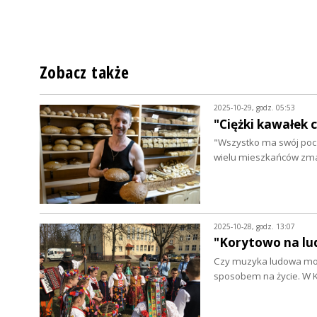
Zobacz także
2025-10-29, godz. 05:53
"Ciężki kawałek 
"Wszystko ma swój począt
wielu mieszkańców zmar
2025-10-28, godz. 13:07
"Korytowo na lu
Czy muzyka ludowa może
sposobem na życie. W 