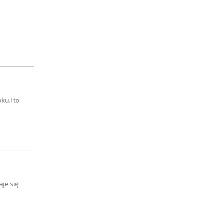
ku.I to
je się