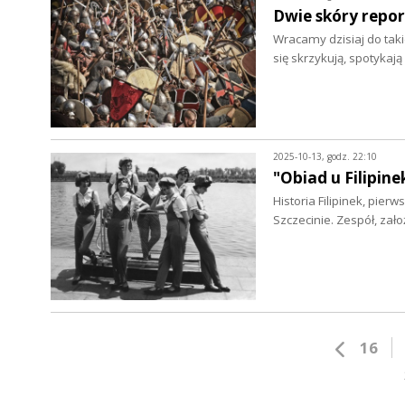
Dwie skóry repo
Wracamy dzisiaj do taki
się skrzykują, spotyka
2025-10-13, godz. 22:10
"Obiad u Filipin
Historia Filipinek, pie
Szczecinie. Zespół, za
16