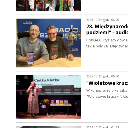
2025-10-24, godz. 06:00
28. Międzynarod
podziemi" - aud
Prawie 60 tysięcy odwie
takie były 28. Międzyn
2025-10-23, godz. 06:00
"Wioletowe krucz
W Fonosferze o książka
"Wioletowe kruczki", k
2025-10-22, godz. 01:32