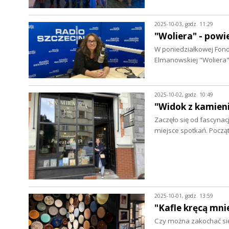
2025-10-03, godz. 11:29
"Woliera" - pow
W poniedziałkowej Fono
Elmanowskiej "Woliera".
2025-10-02, godz. 10:49
"Widok z kamieni
Zaczęło się od fascynacj
miejsce spotkań. Pocz
2025-10-01, godz. 13:59
"Kafle kręcą mni
Czy można zakochać się