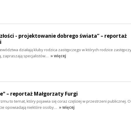
łości - projektowanie dobrego świata” – reportaż
i
ewództwa działają kluby rodzica zastępczego w których rodzice zastępczy
ą, zapraszają specjalistów…
» więcej
e" – reportaż Małgorzaty Furgi
zmu to temat, który pojawia się coraz częściej w przestrzeni publicznej. 
cie opowiadają niektóre osoby…
» więcej