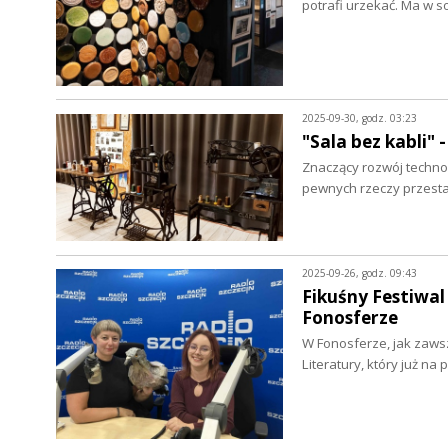
potrafi urzekać. Ma w 
2025-09-30, godz. 03:23
"Sala bez kabli"
Znaczący rozwój techno
pewnych rzeczy przesta
2025-09-26, godz. 09:43
Fikuśny Festiwal
Fonosferze
W Fonosferze, jak zaws
Literatury, który już n