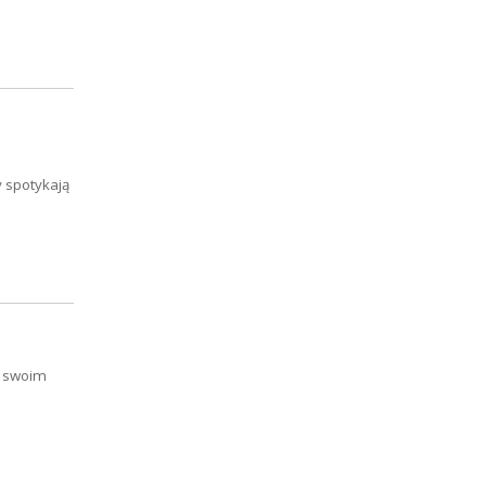
 spotykają
O swoim