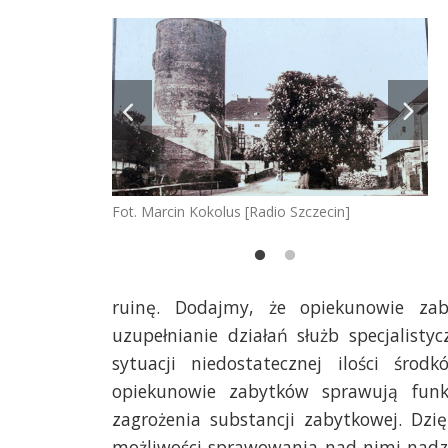
zecin]
Fot. Marcin Kokolus [Radio Szczecin]
Fot
ruinę. Dodajmy, że opiekunowie za
uzupełnianie działań służb specjalist
sytuacji niedostatecznej ilości śro
opiekunowie zabytków sprawują fun
zagrożenia substancji zabytkowej. Dzi
możliwości sprawowania nad nimi nadzo