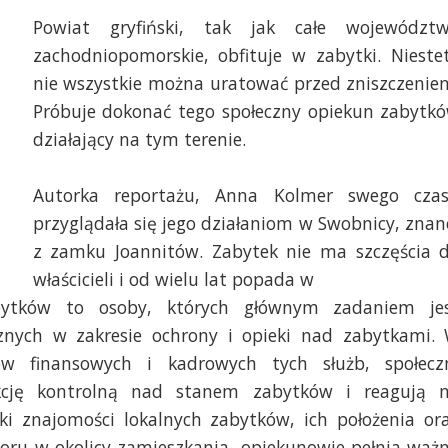
Powiat gryfiński, tak jak całe województ
zachodniopomorskie, obfituje w zabytki. Nieste
nie wszystkie można uratować przed zniszczenie
Próbuje dokonać tego społeczny opiekun zabytk
działający na tym terenie.
Autorka reportażu, Anna Kolmer swego cza
. Marcin Kokolus [Radio Szczecin]
Fot. Marcin Kokolus [R
przyglądała się jego działaniom w Swobnicy, znan
z zamku Joannitów. Zabytek nie ma szczęścia 
właścicieli i od wielu lat popada w
bytków to osoby, których głównym zadaniem je
ycznych w zakresie ochrony i opieki nad zabytkami.
dków finansowych i kadrowych tych służb, społecz
kcję kontrolną nad stanem zabytków i reagują 
ęki znajomości lokalnych zabytków, ich położenia or
ru w okolicy zamieszkania, opiekunowie pełnia waż