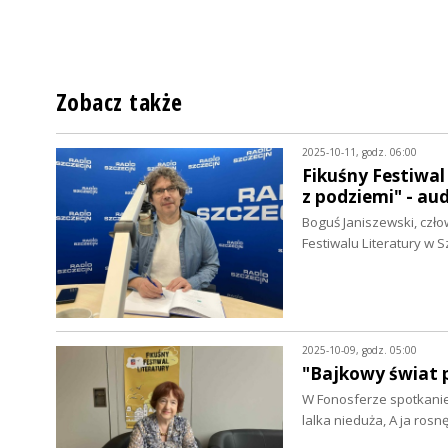
Zobacz także
2025-10-11, godz. 06:00
Fikuśny Festiwa
z podziemi" - au
Boguś Janiszewski, czło
Festiwalu Literatury w S
2025-10-09, godz. 05:00
"Bajkowy świat p
W Fonosferze spotkanie z
lalka nieduża, A ja rosn