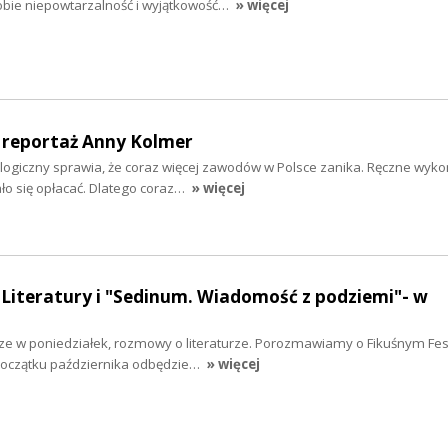
sobie niepowtarzalność i wyjątkowość…
» więcej
 - reportaż Anny Kolmer
logiczny sprawia, że coraz więcej zawodów w Polsce zanika. Ręczne wyk
ło się opłacać. Dlatego coraz…
» więcej
 Literatury i "Sedinum. Wiadomość z podziemi"- w
ze w poniedziałek, rozmowy o literaturze. Porozmawiamy o Fikuśnym Fes
a początku października odbędzie…
» więcej