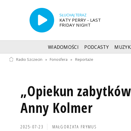
SŁUCHAJ TERAZ
KATY PERRY - LAST
FRIDAY NIGHT
WIADOMOŚCI
PODCASTY
MUZYK
Radio Szczecin
»
Fonosfera
»
Reportaże
„Opiekun zabytków"
Anny Kolmer
2025-07-23
MAŁGORZATA FRYMUS