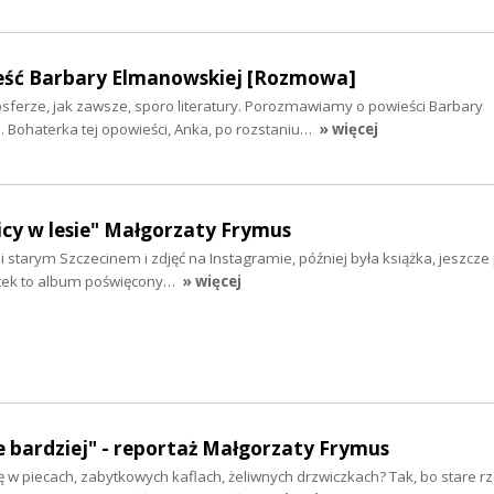
ieść Barbary Elmanowskiej [Rozmowa]
sferze, jak zawsze, sporo literatury. Porozmawiamy o powieści Barbary
 Bohaterka tej opowieści, Anka, po rozstaniu…
» więcej
cy w lesie" Małgorzaty Frymus
i starym Szczecinem i zdjęć na Instagramie, później była książka, jeszcze
ątek to album poświęcony…
» więcej
e bardziej" - reportaż Małgorzaty Frymus
 w piecach, zabytkowych kaflach, żeliwnych drzwiczkach? Tak, bo stare r