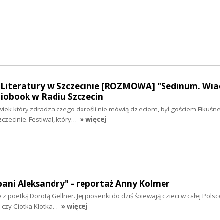
l Literatury w Szczecinie [ROZMOWA] "Sedinum. Wi
diobook w Radiu Szczecin
wiek który zdradza czego dorośli nie mówią dzieciom, był gościem Fikuśn
zczecinie. Festiwal, który…
» więcej
ani Aleksandry" - reportaż Anny Kolmer
 poetką Dorotą Gellner. Jej piosenki do dziś śpiewają dzieci w całej Polsce
ę czy Ciotka Klotka…
» więcej