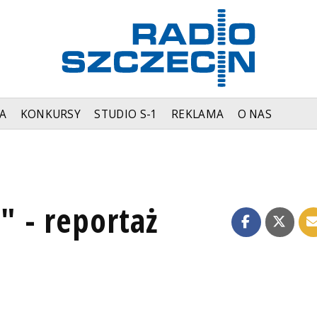
A
KONKURSY
STUDIO S-1
REKLAMA
O NAS
 - reportaż