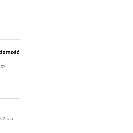
adomość
ego
. Zuzia-