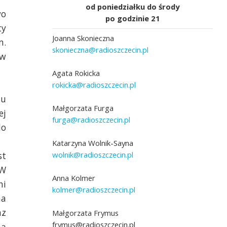
od poniedziałku do środy
wo
po godzinie 21
ty
Joanna Skonieczna
m.
skonieczna@radioszczecin.pl
ów
Agata Rokicka
rokicka@radioszczecin.pl
su
adio Szczecin]
Fot. Marcin Kokolus [Radio Szczecin]
Małgorzata Furga
ej
furga@radioszczecin.pl
do
Katarzyna Wolnik-Sayna
wolnik@radioszczecin.pl
st
 W
Anna Kolmer
ni
kolmer@radioszczecin.pl
na
az
Małgorzata Frymus
frymus@radioszczecin.pl
ną