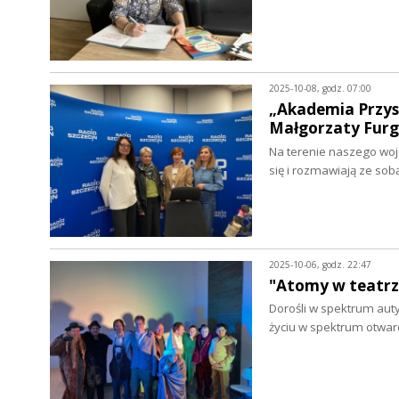
2025-10-08, godz. 07:00
„Akademia Przysz
Małgorzaty Furg
Na terenie naszego woj
się i rozmawiają ze sob
2025-10-06, godz. 22:47
"Atomy w teatrz
Dorośli w spektrum auty
życiu w spektrum otwar