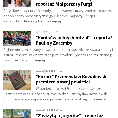
reportaż Małgorzaty Furgi
Borys Kowalczyk uczeń szkoły podstawowej i muzycznej na co dzień
podopieczny Specjalistycznego Ośrodka Diagnozy, Terapii i
Rehabilitacji „Koniczynka”…
» więcej
2025-09-23, godz. 11:13
"Koników polnych mi żal" - reportaż
Pauliny Zaremby
Piękne otoczenie i zabytkowa architektura, sąsiedzi ze świata kultury i
sztuki - miejsce, w którym czas płynie wolniej. Jednak zanim uznano je
za szczecińską…
» więcej
2025-09-20, godz. 11:02
"Kurort" Przemysław Kowalewski -
premiera nowej powieści
W poniedziałkowej Fonosferze książki ze
Szczecinem w tle. Gościem audycji będzie Przemysław Kowalewski.
Porozmawiamy o najnowszej powieści szczecińskiego…
» więcej
2025-09-18, godz. 06:00
"Z wizytą u Jagerów" - reportaż