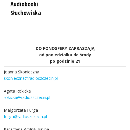
Audiobooki
Słuchowiska
DO FONOSFERY ZAPRASZAJĄ
od poniedziałku do środy
po godzinie 21
Joanna Skonieczna
skonieczna@radioszczecin.pl
Agata Rokicka
rokicka@radioszczecin.pl
Małgorzata Furga
furga@radioszczecin.pl
Katarzyna Wolnik-Sayna