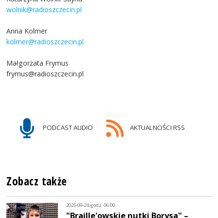
wolnik@radioszczecin.pl
Anna Kolmer
kolmer@radioszczecin.pl
Małgorzata Frymus
frymus@radioszczecin.pl
PODCAST AUDIO
AKTUALNOŚCI RSS
Zobacz także
2025-09-24, godz. 06:00
"Braille'owskie nutki Borysa" –