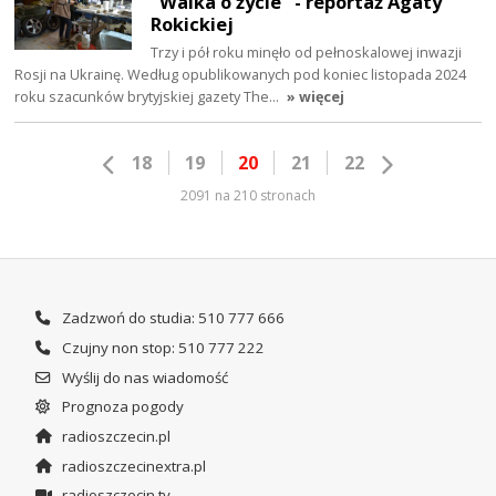
"Walka o życie" - reportaż Agaty
Rokickiej
Trzy i pół roku minęło od pełnoskalowej inwazji
Rosji na Ukrainę. Według opublikowanych pod koniec listopada 2024
roku szacunków brytyjskiej gazety The…
» więcej
18
19
20
21
22
2091 na 210 stronach
Zadzwoń do studia: 510 777 666
Czujny non stop: 510 777 222
Wyślij do nas wiadomość
Prognoza pogody
radioszczecin.pl
radioszczecinextra.pl
radioszczecin.tv