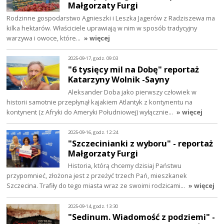
Małgorzaty Furgi
Rodzinne gospodarstwo Agnieszki i Leszka Jagerów z Radziszewa ma
kilka hektarów. Właściciele uprawiają w nim w sposób tradycyjny
warzywa i owoce, które…
» więcej
2025-09-17, godz. 09:03
"6 tysięcy mil na Dobę" reportaż
Katarzyny Wolnik -Sayny
Aleksander Doba jako pierwszy człowiek w
historii samotnie przepłynął kajakiem Atlantyk z kontynentu na
kontynent (z Afryki do Ameryki Południowej) wyłącznie…
» więcej
2025-09-16, godz. 12:24
"Szczecinianki z wyboru" - reportaż
Małgorzaty Furgi
Historia, którą chcemy dzisiaj Państwu
przypomnieć, złożona jest z przeżyć trzech Pań, mieszkanek
Szczecina. Trafiły do tego miasta wraz ze swoimi rodzicami…
» więcej
2025-09-14, godz. 13:30
"Sedinum. Wiadomość z podziemi" -