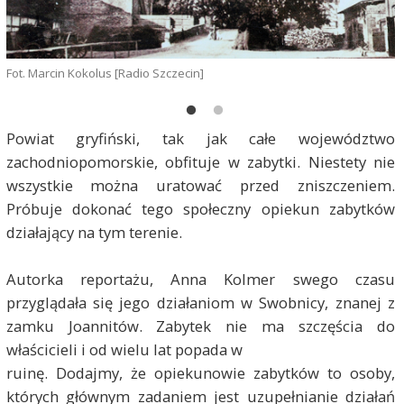
Fot. Marcin Kokolus [Radio Szczecin]
F
Powiat gryfiński, tak jak całe województwo
zachodniopomorskie, obfituje w zabytki. Niestety nie
wszystkie można uratować przed zniszczeniem.
Próbuje dokonać tego społeczny opiekun zabytków
działający na tym terenie.
Autorka reportażu, Anna Kolmer swego czasu
przyglądała się jego działaniom w Swobnicy, znanej z
zamku Joannitów. Zabytek nie ma szczęścia do
właścicieli i od wielu lat popada w
ruinę. Dodajmy, że opiekunowie zabytków to osoby,
których głównym zadaniem jest uzupełnianie działań