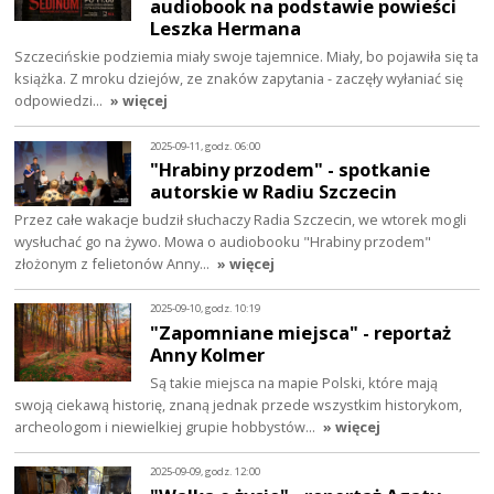
audiobook na podstawie powieści
Leszka Hermana
Szczecińskie podziemia miały swoje tajemnice. Miały, bo pojawiła się ta
książka. Z mroku dziejów, ze znaków zapytania - zaczęły wyłaniać się
odpowiedzi…
» więcej
2025-09-11, godz. 06:00
"Hrabiny przodem" - spotkanie
autorskie w Radiu Szczecin
Przez całe wakacje budził słuchaczy Radia Szczecin, we wtorek mogli
wysłuchać go na żywo. Mowa o audiobooku "Hrabiny przodem"
złożonym z felietonów Anny…
» więcej
2025-09-10, godz. 10:19
"Zapomniane miejsca" - reportaż
Anny Kolmer
Są takie miejsca na mapie Polski, które mają
swoją ciekawą historię, znaną jednak przede wszystkim historykom,
archeologom i niewielkiej grupie hobbystów…
» więcej
2025-09-09, godz. 12:00