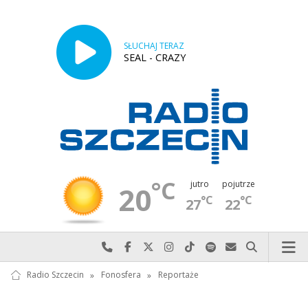
SŁUCHAJ TERAZ
SEAL - CRAZY
°C
jutro
pojutrze
20
°C
°C
27
22
Najlepiej po prostu do nas zadzwoń
Odwiedź nas na Facebook-u
Odwiedź nas na X
Odwiedź nas na Instagram-ie
Odwiedź nas na TikTok-u
Szukaj nas na Spotify
Wyślij do nas w
Szukaj
Radio Szczecin
»
Fonosfera
»
Reportaże