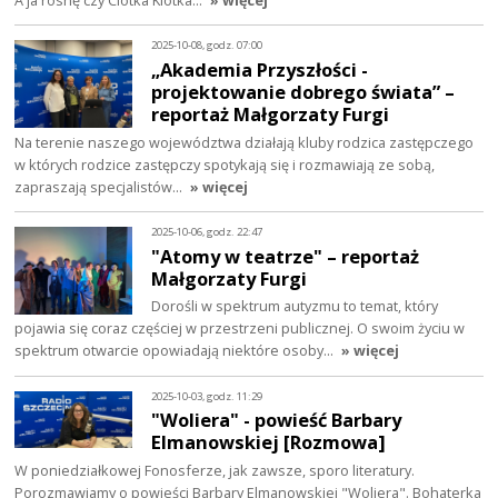
2025-10-08, godz. 07:00
„Akademia Przyszłości -
projektowanie dobrego świata” –
reportaż Małgorzaty Furgi
Na terenie naszego województwa działają kluby rodzica zastępczego
w których rodzice zastępczy spotykają się i rozmawiają ze sobą,
zapraszają specjalistów…
» więcej
2025-10-06, godz. 22:47
"Atomy w teatrze" – reportaż
Małgorzaty Furgi
Dorośli w spektrum autyzmu to temat, który
pojawia się coraz częściej w przestrzeni publicznej. O swoim życiu w
spektrum otwarcie opowiadają niektóre osoby…
» więcej
2025-10-03, godz. 11:29
"Woliera" - powieść Barbary
Elmanowskiej [Rozmowa]
W poniedziałkowej Fonosferze, jak zawsze, sporo literatury.
Porozmawiamy o powieści Barbary Elmanowskiej "Woliera". Bohaterka