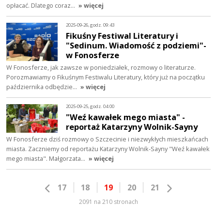
opłacać. Dlatego coraz…
» więcej
2025-09-26, godz. 09:43
Fikuśny Festiwal Literatury i
"Sedinum. Wiadomość z podziemi"-
w Fonosferze
W Fonosferze, jak zawsze w poniedziałek, rozmowy o literaturze.
Porozmawiamy o Fikuśnym Festiwalu Literatury, który już na początku
października odbędzie…
» więcej
2025-09-25, godz. 04:00
"Weź kawałek mego miasta" -
reportaż Katarzyny Wolnik-Sayny
W Fonosferze dziś rozmowy o Szczecinie i niezwykłych mieszkańcach
miasta. Zaczniemy od reportażu Katarzyny Wolnik-Sayny "Weź kawałek
mego miasta". Małgorzata…
» więcej
17
18
19
20
21
2091 na 210 stronach