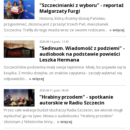
"Szczecinianki z wyboru" - reportaż
Małgorzaty Furgi
Historia, którą chcemy dzisiaj Państwu
przypomnieć, złożona jest z przeżyć trzech Pań, mieszkanek
Szczecina. Trafiły do tego miasta wraz ze swoimi rodzicami…
» więcej
2025-09-14, godz. 13:30
"Sedinum. Wiadomość z podziemi" -
audiobook na podstawie powieści
Leszka Hermana
Szczecińskie podziemia miały swoje tajemnice. Miały, bo pojawiła się ta
książka. Z mroku dziejów, ze znaków zapytania - zaczęły wyłaniać się
odpowiedzi…
» więcej
2025-09-11, godz. 06:00
"Hrabiny przodem" - spotkanie
autorskie w Radiu Szczecin
Przez całe wakacje budził słuchaczy Radia Szczecin, we wtorek mogli
wysłuchać go na żywo. Mowa o audiobooku "Hrabiny przodem"
złożonym z felietonów Anny…
» więcej