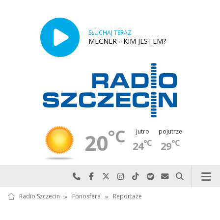
SŁUCHAJ TERAZ
MECNER - KIM JESTEM?
°C
jutro
pojutrze
20
°C
°C
24
29
Najlepiej po prostu do nas zadzwoń
Odwiedź nas na Facebook-u
Odwiedź nas na X
Odwiedź nas na Instagram-ie
Odwiedź nas na TikTok-u
Szukaj nas na Spotify
Wyślij do nas w
Szukaj
Radio Szczecin
»
Fonosfera
»
Reportaże