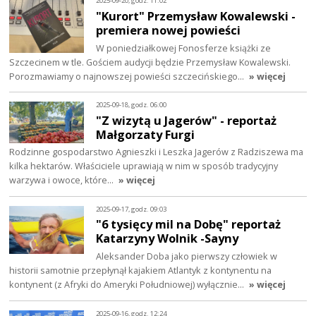
2025-09-20, godz. 11:02
"Kurort" Przemysław Kowalewski -
premiera nowej powieści
W poniedziałkowej Fonosferze książki ze
Szczecinem w tle. Gościem audycji będzie Przemysław Kowalewski.
Porozmawiamy o najnowszej powieści szczecińskiego…
» więcej
2025-09-18, godz. 06:00
"Z wizytą u Jagerów" - reportaż
Małgorzaty Furgi
Rodzinne gospodarstwo Agnieszki i Leszka Jagerów z Radziszewa ma
kilka hektarów. Właściciele uprawiają w nim w sposób tradycyjny
warzywa i owoce, które…
» więcej
2025-09-17, godz. 09:03
"6 tysięcy mil na Dobę" reportaż
Katarzyny Wolnik -Sayny
Aleksander Doba jako pierwszy człowiek w
historii samotnie przepłynął kajakiem Atlantyk z kontynentu na
kontynent (z Afryki do Ameryki Południowej) wyłącznie…
» więcej
2025-09-16, godz. 12:24