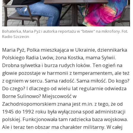
Bohaterka, Maria Pyż i autorka reportażu w "bitwie" na mikrofony. Fot.
Radio Szczecin
Maria Pyż, Polka mieszkająca w Ukrainie, dziennikarka
Polskiego Radia Lwów, żona Kostka, mama Sylwii.
Drobna sylwetka i burza rudych loków. Ten ogień na
głowie pozostaje w harmonii z temperamentem, ale też
z ogniem w sercu. Sama radość. Sama miłość. Do kogo?
Do czego? I dlaczego od wielu lat regularnie odwiedza
Borne Sulinowo? Miejscowość w
Zachodniopomorskiem znana jest m.in. z tego, że od
1945 do 1992 roku była wyłączona spod administracji
polskiej. Funkcjonowała tam radziecka baza wojskowa.
Ale i teraz ten obszar ma charakter militarny. W całej