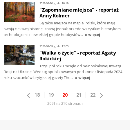
2025-09-10, godz. 10:19
"Zapomniane miejsca" - reportaż
Anny Kolmer
Są takie miejsca na mapie Polski, które mają
swoją ciekawą historię, znaną jednak przede wszystkim historykom,
archeologom i niewielkiej grupie hobbystów…
» więcej
2025-09-09, godz. 12:00
"Walka o życie" - reportaż Agaty
Rokickiej
Trzy i pół roku minęło od pełnoskalowej inwazji
Rosji na Ukrainę. Według opublikowanych pod koniec listopada 2024
roku szacunków brytyjskiej gazety The…
» więcej
18
19
20
21
22
2091 na 210 stronach