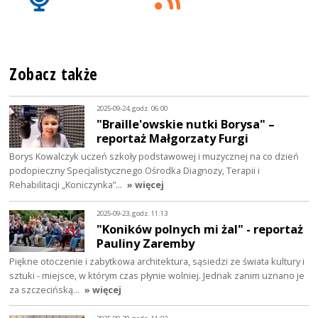
Zobacz także
2025-09-24, godz. 06:00
"Braille'owskie nutki Borysa" –
reportaż Małgorzaty Furgi
Borys Kowalczyk uczeń szkoły podstawowej i muzycznej na co dzień
podopieczny Specjalistycznego Ośrodka Diagnozy, Terapii i
Rehabilitacji „Koniczynka”…
» więcej
2025-09-23, godz. 11:13
"Koników polnych mi żal" - reportaż
Pauliny Zaremby
Piękne otoczenie i zabytkowa architektura, sąsiedzi ze świata kultury i
sztuki - miejsce, w którym czas płynie wolniej. Jednak zanim uznano je
za szczecińską…
» więcej