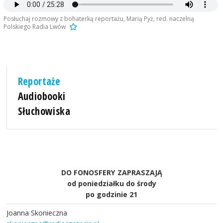
Posłuchaj rozmowy z bohaterką reportażu, Marią Pyż, red. naczelną
Polskiego Radia Lwów
Reportaże
Audiobooki
Słuchowiska
DO FONOSFERY ZAPRASZAJĄ
od poniedziałku do środy
po godzinie 21
Joanna Skonieczna