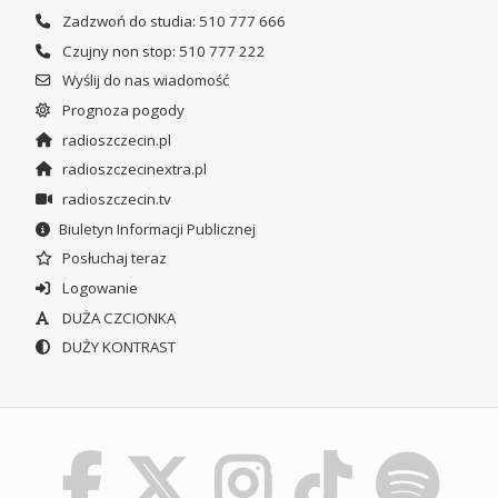
Zadzwoń do studia: 510 777 666
Czujny non stop: 510 777 222
Wyślij do nas wiadomość
Prognoza pogody
radioszczecin.pl
radioszczecinextra.pl
radioszczecin.tv
Biuletyn Informacji Publicznej
Posłuchaj teraz
Logowanie
DUŻA CZCIONKA
DUŻY KONTRAST