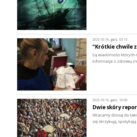
2025-10-16, godz. 03:15
"Krótkie chwile 
Są wiadomości których 
informacje o zdrowiu m
2025-10-15, godz. 10:00
Dwie skóry repo
Wracamy dzisiaj do taki
się skrzykują, spotyka