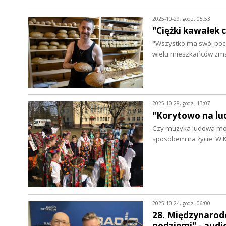
2025-10-29, godz. 05:53
"Ciężki kawałek 
"Wszystko ma swój począt
wielu mieszkańców zmar
2025-10-28, godz. 13:07
"Korytowo na lu
Czy muzyka ludowa może
sposobem na życie. W 
2025-10-24, godz. 06:00
28. Międzynarod
podziemi" - aud