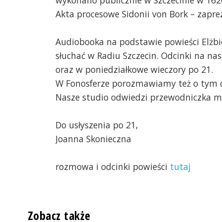
wykonano publicznie w Szczecinie w 162
Akta procesowe Sidonii von Bork – zapre
rk –
Ak
w Greifswaldzie,
za
Audiobooka na podstawie powieści Elżbie
do
słuchać w Radiu Szczecin. Odcinki na na
Sy
oraz w poniedziałkowe wieczory po 21.
W Fonosferze porozmawiamy też o tym cz
Nasze studio odwiedzi przewodniczka mi
Do usłyszenia po 21,
Joanna Skonieczna
rozmowa i odcinki powieści
tutaj
Zobacz także