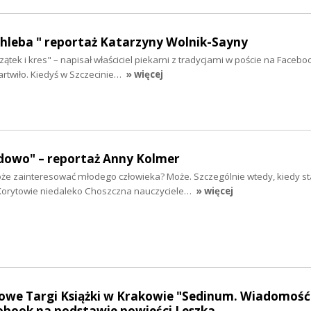
chleba " reportaż Katarzyny Wolnik-Sayny
ek i kres" – napisał właściciel piekarni z tradycjami w poście na Faceboo
twiło. Kiedyś w Szczecinie…
» więcej
dowo" – reportaż Anny Kolmer
 zainteresować młodego człowieka? Może. Szczególnie wtedy, kiedy sta
Korytowie niedaleko Choszczna nauczyciele…
» więcej
owe Targi Książki w Krakowie "Sedinum. Wiadomość
iobook na podstawie powieści Leszka…