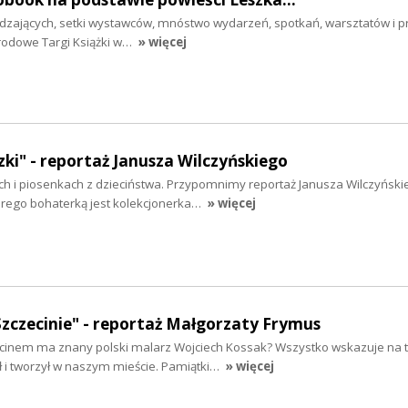
dzających, setki wystawców, mnóstwo wydarzeń, spotkań, warsztatów i pre
arodowe Targi Książki w…
» więcej
ki" - reportaż Janusza Wilczyńskiego
ch i piosenkach z dzieciństwa. Przypomnimy reportaż Janusza Wilczyński
tórego bohaterką jest kolekcjonerka…
» więcej
zczecinie" - reportaż Małgorzaty Frymus
inem ma znany polski malarz Wojciech Kossak? Wszystko wskazuje na to
ł i tworzył w naszym mieście. Pamiątki…
» więcej