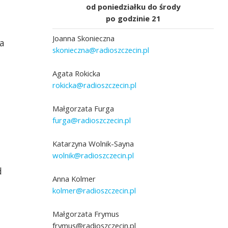
od poniedziałku do środy
po godzinie 21
Joanna Skonieczna
a
skonieczna@radioszczecin.pl
Agata Rokicka
–
rokicka@radioszczecin.pl
Małgorzata Furga
furga@radioszczecin.pl
Katarzyna Wolnik-Sayna
wolnik@radioszczecin.pl
Akta procesowe Sidonii von Bork –
d
zaprezentowano kilka lat temu w Greifswald
Anna Kolmer
fot. Joanna Skonieczna
kolmer@radioszczecin.pl
Małgorzata Frymus
frymus@radioszczecin.pl