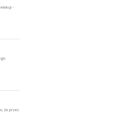
lekcji -
ego
, że przez