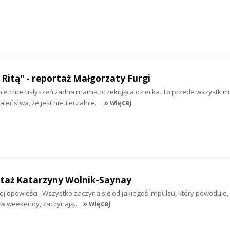
z Ritą" - reportaż Małgorzaty Furgi
nie chce usłyszeń żadna mama oczekująca dziecka. To przede wszystkim
aleństwa, że jest nieuleczalnie…
» więcej
rtaż Katarzyny Wolnik-Saynay
ej opowieści . Wszystko zaczyna się od jakiegoś impulsu, który powoduje, 
ją w weekendy, zaczynają…
» więcej