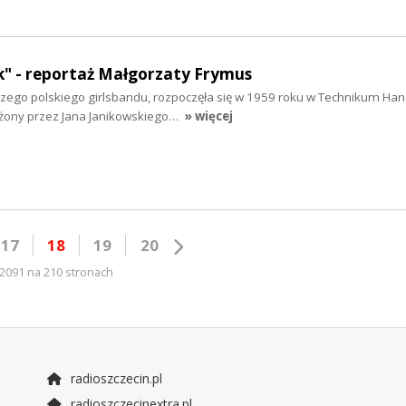
ek" - reportaż Małgorzaty Frymus
rwszego polskiego girlsbandu, rozpoczęła się w 1959 roku w Technikum H
łożony przez Jana Janikowskiego…
» więcej
17
18
19
20
2091 na 210 stronach
radioszczecin.pl
radioszczecinextra.pl