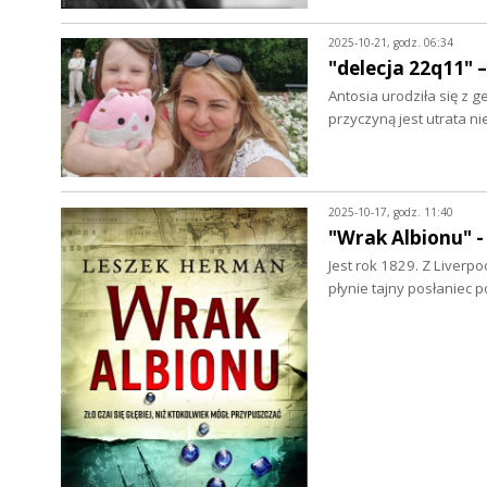
2025-10-21, godz. 06:34
"delecja 22q11" 
Antosia urodziła się z 
przyczyną jest utrata 
2025-10-17, godz. 11:40
"Wrak Albionu" 
Jest rok 1829. Z Liverp
płynie tajny posłaniec p