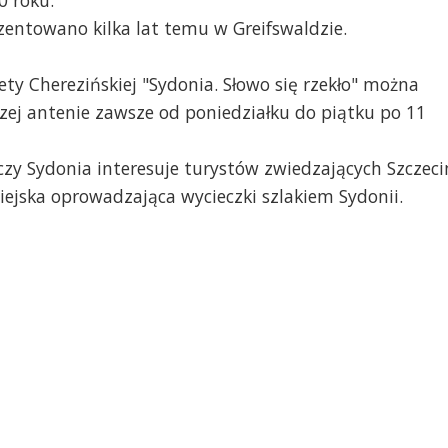
0 roku.
zentowano kilka lat temu w Greifswaldzie.
ta procesowe Sidonii von Bork –
Akta procesowe Sidonii
prezentowano kilka lat temu w Greifswaldzie,
zaprezentowano kilka l
ty Cherezińskiej "Sydonia. Słowo się rzekło" można
kumenty zawierają oryginalny podpis
fot. Joanna Skonieczna
szej antenie zawsze od poniedziałku do piątku po 11
doniifot. Joanna Skonieczna
y Sydonia interesuje turystów zwiedzających Szczeci
ejska oprowadzająca wycieczki szlakiem Sydonii.