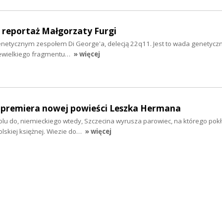
– reportaż Małgorzaty Furgi
genetycznym zespołem Di George'a, delecją 22q11. Jest to wada genetyczn
niewielkiego fragmentu…
» więcej
- premiera nowej powieści Leszka Hermana
oolu do, niemieckiego wtedy, Szczecina wyrusza parowiec, na którego pok
olskiej księżnej. Wiezie do…
» więcej