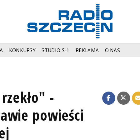
A
KONKURSY
STUDIO S-1
REKLAMA
O NAS
 rzekło" -
awie powieści
ej