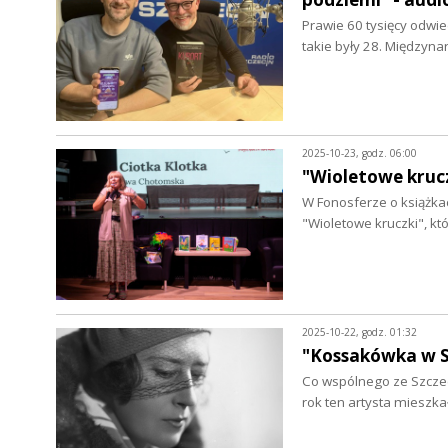
Prawie 60 tysięcy odwie
takie były 28. Międzyn
2025-10-23, godz. 06:00
"Wioletowe krucz
W Fonosferze o książka
"Wioletowe kruczki", k
2025-10-22, godz. 01:32
"Kossakówka w S
Co wspólnego ze Szczec
rok ten artysta mieszka