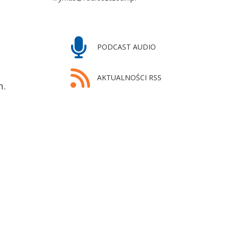
 von Bork –
at temu w Greifswaldzie,
PODCAST AUDIO
AKTUALNOŚCI RSS
n.