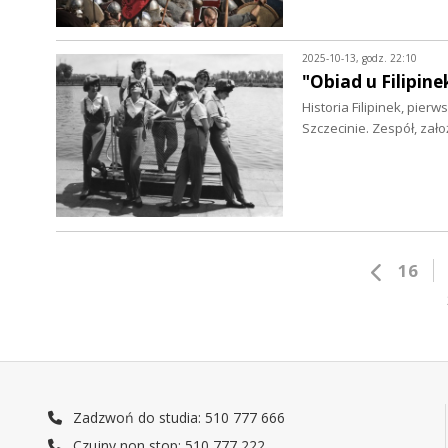
2025-10-13, godz. 22:10
"Obiad u Filipin
Historia Filipinek, pie
Szczecinie. Zespół, za
16
Zadzwoń do studia: 510 777 666
Czujny non stop: 510 777 222