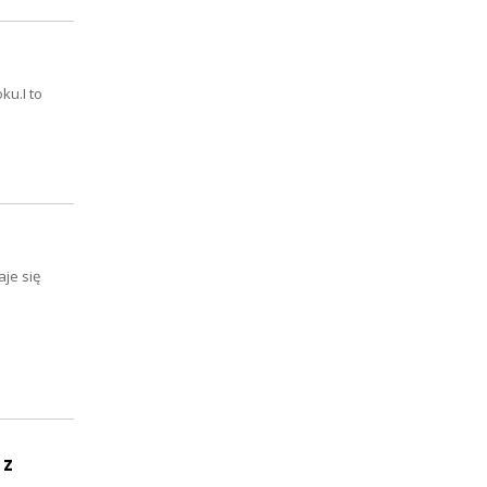
ku.I to
je się
 z