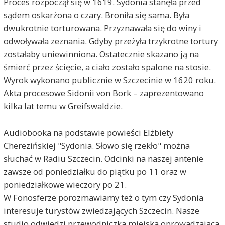
Proces rozpoczął się w 1619. Sydonia stanęła przed
sądem oskarżona o czary. Broniła się sama. Była
dwukrotnie torturowana. Przyznawała się do winy i
A
G
odwoływała zeznania. Gdyby przeżyła trzykrotne tortury
J
zostałaby uniewinniona. Ostatecznie skazano ją na
śmierć przez ścięcie, a ciało zostało spalone na stosie.
Wyrok wykonano publicznie w Szczecinie w 1620 roku.
Akta procesowe Sidonii von Bork – zaprezentowano
kilka lat temu w Greifswaldzie.
Audiobooka na podstawie powieści Elżbiety
Cherezińskiej "Sydonia. Słowo się rzekło" można
słuchać w Radiu Szczecin. Odcinki na naszej antenie
zawsze od poniedziałku do piątku po 11 oraz w
poniedziałkowe wieczory po 21.
W Fonosferze porozmawiamy też o tym czy Sydonia
interesuje turystów zwiedzających Szczecin. Nasze
studio odwiedzi przewodniczka miejska oprowadzająca