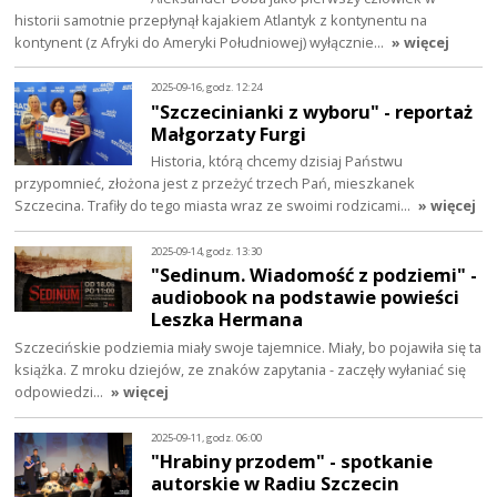
historii samotnie przepłynął kajakiem Atlantyk z kontynentu na
kontynent (z Afryki do Ameryki Południowej) wyłącznie…
» więcej
2025-09-16, godz. 12:24
"Szczecinianki z wyboru" - reportaż
Małgorzaty Furgi
Historia, którą chcemy dzisiaj Państwu
przypomnieć, złożona jest z przeżyć trzech Pań, mieszkanek
Szczecina. Trafiły do tego miasta wraz ze swoimi rodzicami…
» więcej
2025-09-14, godz. 13:30
"Sedinum. Wiadomość z podziemi" -
audiobook na podstawie powieści
Leszka Hermana
Szczecińskie podziemia miały swoje tajemnice. Miały, bo pojawiła się ta
książka. Z mroku dziejów, ze znaków zapytania - zaczęły wyłaniać się
odpowiedzi…
» więcej
2025-09-11, godz. 06:00
"Hrabiny przodem" - spotkanie
autorskie w Radiu Szczecin