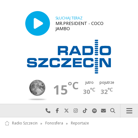
SŁUCHAJ TERAZ
MR.PRESIDENT - COCO
JAMBO
°C
jutro
pojutrze
15
°C
°C
30
32
Najlepiej po prostu do nas zadzwoń
Odwiedź nas na Facebook-u
Odwiedź nas na X
Odwiedź nas na Instagram-ie
Odwiedź nas na TikTok-u
Szukaj nas na Spotify
Wyślij do nas w
Szukaj
Radio Szczecin
»
Fonosfera
»
Reportaże