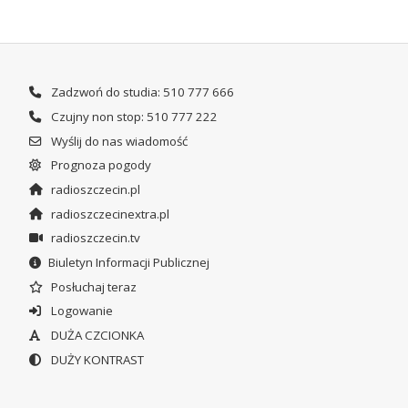
Zadzwoń do studia: 510 777 666
Czujny non stop: 510 777 222
Wyślij do nas wiadomość
Prognoza pogody
radioszczecin.pl
radioszczecinextra.pl
radioszczecin.tv
Biuletyn Informacji Publicznej
Posłuchaj teraz
Logowanie
DUŻA CZCIONKA
DUŻY KONTRAST