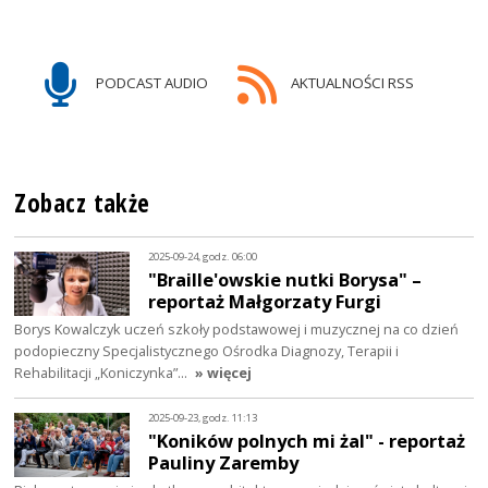
PODCAST AUDIO
AKTUALNOŚCI RSS
Zobacz także
2025-09-24, godz. 06:00
"Braille'owskie nutki Borysa" –
reportaż Małgorzaty Furgi
Borys Kowalczyk uczeń szkoły podstawowej i muzycznej na co dzień
podopieczny Specjalistycznego Ośrodka Diagnozy, Terapii i
Rehabilitacji „Koniczynka”…
» więcej
2025-09-23, godz. 11:13
"Koników polnych mi żal" - reportaż
Pauliny Zaremby