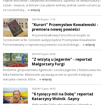
Piękne otoczenie i zabytkowa architektura, sąsiedzi ze świata kultury i
sztuki - miejsce, w którym czas płynie wolniej. Jednak zanim uznano je
za szczecińską…
» więcej
2025-09-20, godz. 11:02
"Kurort" Przemysław Kowalewski -
premiera nowej powieści
W poniedziałkowej Fonosferze książki ze
Szczecinem w tle. Gościem audycji będzie Przemysław Kowalewski.
Porozmawiamy o najnowszej powieści szczecińskiego…
» więcej
2025-09-18, godz. 06:00
"Z wizytą u Jagerów" - reportaż
Małgorzaty Furgi
Rodzinne gospodarstwo Agnieszki i Leszka Jagerów z Radziszewa ma
kilka hektarów. Właściciele uprawiają w nim w sposób tradycyjny
warzywa i owoce, które…
» więcej
2025-09-17, godz. 09:03
"6 tysięcy mil na Dobę" reportaż
Katarzyny Wolnik -Sayny
Aleksander Doba jako pierwszy człowiek w