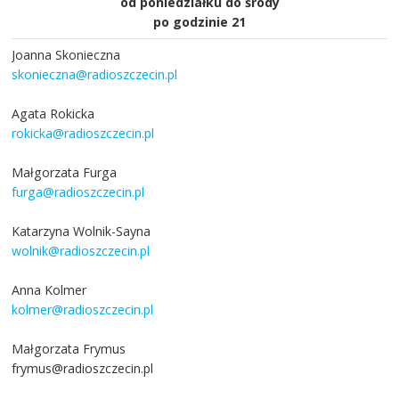
od poniedziałku do środy
po godzinie 21
Joanna Skonieczna
skonieczna@radioszczecin.pl
Agata Rokicka
rokicka@radioszczecin.pl
Małgorzata Furga
furga@radioszczecin.pl
Katarzyna Wolnik-Sayna
wolnik@radioszczecin.pl
Anna Kolmer
kolmer@radioszczecin.pl
Małgorzata Frymus
frymus@radioszczecin.pl