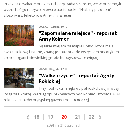
Przez całe wakacje budził słuchaczy Radia Szczecin, we wtorek mogli
wysłuchać go na żywo. Mowa o audiobooku "Hrabiny przodem"
złożonym z felietonów Anny…
» więcej
2025-09-10, godz. 10:19
"Zapomniane miejsca" - reportaż
Anny Kolmer
Są takie miejsca na mapie Polski, które mają
swoją ciekawą historię, znaną jednak przede wszystkim historykom,
archeologom i niewielkiej grupie hobbystów…
» więcej
2025-09-09, godz. 12:00
"Walka o życie" - reportaż Agaty
Rokickiej
Trzy i pół roku minęło od pełnoskalowej inwazji
Rosji na Ukrainę. Według opublikowanych pod koniec listopada 2024
roku szacunków brytyjskiej gazety The…
» więcej
18
19
20
21
22
2091 na 210 stronach