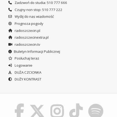
Zadzwoń do studia: 510 777 666
Czujny non stop: 510 777 222
Wyślij do nas wiadomość
Prognoza pogody
radioszczecin.pl
radioszczecinextra.pl
radioszczecin.tv
Biuletyn Informacji Publicznej
Posłuchaj teraz
Logowanie
DUŻA CZCIONKA
DUŻY KONTRAST