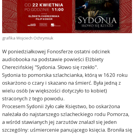
grafika Wojciech Ochrymiuk
W poniedziałkowej Fonosferze ostatni odcinek
audiobooka na podstawie powieści Elżbiety
Cherezińskiej "Sydonia. Słowo się rzekło".
Sydonia to pomorska szlachcianka, którą w 1620 roku
oskarżono o czary i skazano na śmierć. Była jedną z
wielu osób (w większości dotyczyło to kobiet)
straconych z tego powodu.
Procesem Sydonii żyło całe Księstwo, bo oskarżona
należała do najstarszego szlacheckiego rodu Pomorza,
a wśród stawianych jej zarzutów znalazł się jeden
szczególny: uśmiercenie panującego księcia. Broniła się