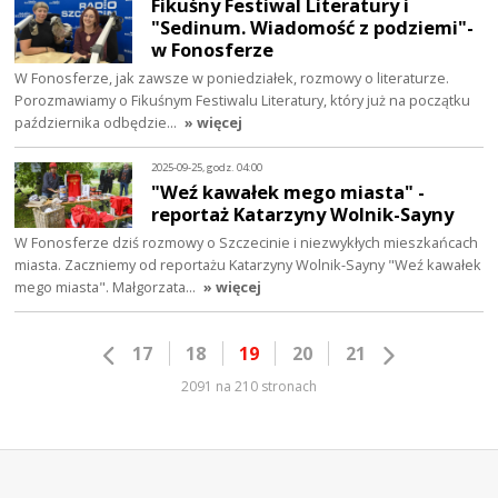
Fikuśny Festiwal Literatury i
"Sedinum. Wiadomość z podziemi"-
w Fonosferze
W Fonosferze, jak zawsze w poniedziałek, rozmowy o literaturze.
Porozmawiamy o Fikuśnym Festiwalu Literatury, który już na początku
października odbędzie…
» więcej
2025-09-25, godz. 04:00
"Weź kawałek mego miasta" -
reportaż Katarzyny Wolnik-Sayny
W Fonosferze dziś rozmowy o Szczecinie i niezwykłych mieszkańcach
miasta. Zaczniemy od reportażu Katarzyny Wolnik-Sayny "Weź kawałek
mego miasta". Małgorzata…
» więcej
17
18
19
20
21
2091 na 210 stronach