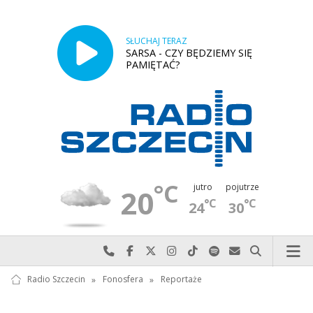
SŁUCHAJ TERAZ
SARSA - CZY BĘDZIEMY SIĘ
PAMIĘTAĆ?
°C
jutro
pojutrze
20
°C
°C
24
30
Najlepiej po prostu do nas zadzwoń
Odwiedź nas na Facebook-u
Odwiedź nas na X
Odwiedź nas na Instagram-ie
Odwiedź nas na TikTok-u
Szukaj nas na Spotify
Wyślij do nas w
Szukaj
Radio Szczecin
»
Fonosfera
»
Reportaże