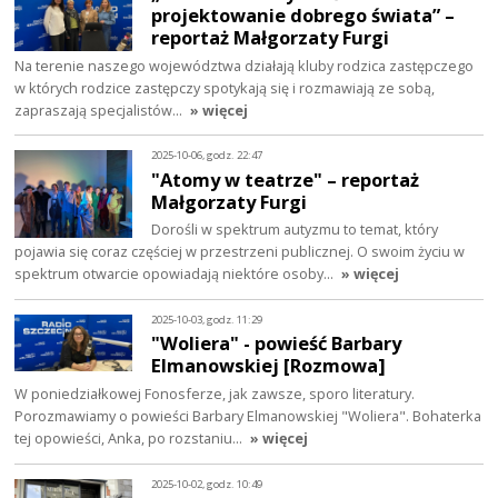
projektowanie dobrego świata” –
reportaż Małgorzaty Furgi
Na terenie naszego województwa działają kluby rodzica zastępczego
w których rodzice zastępczy spotykają się i rozmawiają ze sobą,
zapraszają specjalistów…
» więcej
2025-10-06, godz. 22:47
"Atomy w teatrze" – reportaż
Małgorzaty Furgi
Dorośli w spektrum autyzmu to temat, który
pojawia się coraz częściej w przestrzeni publicznej. O swoim życiu w
spektrum otwarcie opowiadają niektóre osoby…
» więcej
2025-10-03, godz. 11:29
"Woliera" - powieść Barbary
Elmanowskiej [Rozmowa]
W poniedziałkowej Fonosferze, jak zawsze, sporo literatury.
Porozmawiamy o powieści Barbary Elmanowskiej "Woliera". Bohaterka
tej opowieści, Anka, po rozstaniu…
» więcej
2025-10-02, godz. 10:49