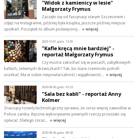
"Widok z kamienicy w lesie"
Małgorzaty Frymus
Zaczęło się od fascynacji starym Szczecinem i
zdjęć na Instagramie, później była książka, jeszcze później miejsce
spotkań. Początek to album poświęcony…
» więcej
2025-10-01, godz. 13:59
"Kafle kręcą mnie bardziej" -
reportaż Małgorzaty Frymus
Czy można zakochać się w piecach, zabytkowych
kaflach, żeliwnych drzwiczkach? Tak, bo stare rzemiosło potrafi
urzekać. Ma w sobie niepowtarzalność i wyjątkowość…
» więcej
2025-09-30, godz. 03:23
"Sala bez kabli" - reportaż Anny
Kolmer
Znaczący rozwój technologiczny sprawia, że coraz więcej zawodów w
Polsce zanika. Ręczne wykonywanie pewnych rzeczy przestało się
opłacać. Dlatego coraz…
» więcej
2025-09-26, godz. 09:43