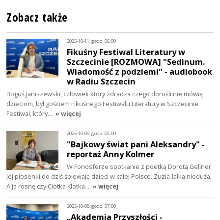
Zobacz także
2025-10-11, godz. 06:00
Fikuśny Festiwal Literatury w
Szczecinie [ROZMOWA] "Sedinum.
Wiadomość z podziemi" - audiobook
w Radiu Szczecin
Boguś Janiszewski, człowiek który zdradza czego dorośli nie mówią
dzieciom, był gościem Fikuśnego Festiwalu Literatury w Szczecinie.
Festiwal, który…
» więcej
2025-10-09, godz. 05:00
"Bajkowy świat pani Aleksandry" -
reportaż Anny Kolmer
W Fonosferze spotkanie z poetką Dorotą Gellner.
Jej piosenki do dziś śpiewają dzieci w całej Polsce. Zuzia-lalka nieduża,
A ja rosnę czy Ciotka Klotka…
» więcej
2025-10-08, godz. 07:00
„Akademia Przyszłości -