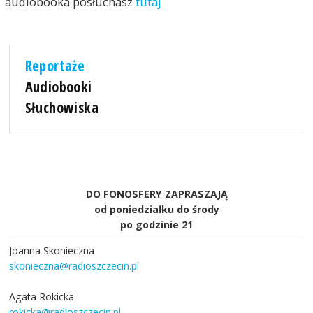
audiobooka posłuchasz
tutaj
Reportaże
Audiobooki
Słuchowiska
DO FONOSFERY ZAPRASZAJĄ
od poniedziałku do środy
po godzinie 21
Joanna Skonieczna
skonieczna@radioszczecin.pl
Agata Rokicka
rokicka@radioszczecin.pl