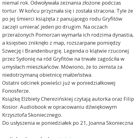
niemal rok. Odwoływała zeznania złożone podczas
tortur. W końcu przyznała się i została stracona. Tyle że
po jej śmierci książęta z panującego rodu Gryfitów
zaczęli umierać jeden po drugim. Na oczach
przerażonych Pomorzan wymarła ich rodzima dynastia,
a księstwo zniknęło z map, rozszarpane pomiędzy
Szwecję i Brandenburgię. Legenda o klątwie rzuconej
przez Sydonię na ród Gryfitów na trwałe zagościła w
umysłach mieszkańców. Mówiono, że to zemsta za
niedotrzymaną obietnicę małżeństwa.
Ostatni odcinek powieści już w poniedziałkowej
Fonosferze.
Książkę Elżbiety Cherezińskiej czytają autorka oraz Filip
Kosior. Audiobook w opracowaniu dźwiękowym
Krzysztofa Skoniecznego.
Do usłyszenia w poniedziałek po 21, Joanna Skonieczna