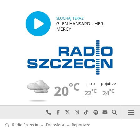
SŁUCHAJ TERAZ
GLEN HANSARD - HER
MERCY
°C
jutro
pojutrze
20
°C
°C
22
24
Najlepiej po prostu do nas zadzwoń
Odwiedź nas na Facebook-u
Odwiedź nas na X
Odwiedź nas na Instagram-ie
Odwiedź nas na TikTok-u
Szukaj nas na Spotify
Wyślij do nas w
Szukaj
Radio Szczecin
»
Fonosfera
»
Reportaże