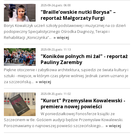
2025-09-24, godz. 06:00
"Braille'owskie nutki Borysa" –
reportaż Małgorzaty Furgi
Borys Kowalczyk uczeń szkoły podstawowej i muzycznej na co dzień
podopieczny Specjalistycznego Ośrodka Diagnozy, Terapii i
Rehabilitacji „Koniczynka”…
» więcej
2025-09-23, godz. 11:13
"Koników polnych mi żal" - reportaż
Pauliny Zaremby
Piękne otoczenie i zabytkowa architektura, sąsiedzi ze świata kultury i
sztuki - miejsce, w którym czas płynie wolniej. Jednak zanim uznano je
za szczecińską…
» więcej
2025-09-20, godz. 11:02
"Kurort" Przemysław Kowalewski -
premiera nowej powieści
W poniedziałkowej Fonosferze książki ze
Szczecinem w tle. Gościem audycji będzie Przemysław Kowalewski.
Porozmawiamy o najnowszej powieści szczecińskiego…
» więcej