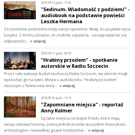
2025-09-14, godz. 13:30
"Sedinum. Wiadomość z podziemi" -
audiobook na podstawie powieści
Leszka Hermana
Szczecińskie podziemia miały swoje tajemnice. Miały, bo pojawiła się ta
książka. Z mroku dziejów, ze znaków zapytania - zaczęły wyłaniać się
odpowiedzi…
» więcej
2025-09-11, godz. 06:00
"Hrabiny przodem" - spotkanie
autorskie w Radiu Szczecin
Przez całe wakacje budził słuchaczy Radia Szczecin, we wtorek mogli
wysłuchać go na żywo. Mowa o audiobooku "Hrabiny przodem"
złożonym z felietonów Anny…
» więcej
2025-09-10, godz. 10:19
"Zapomniane miejsca" - reportaż
Anny Kolmer
Są takie miejsca na mapie Polski, które mają
swoją ciekawą historię, znaną jednak przede wszystkim historykom,
archeologom i niewielkiej grupie hobbystów…
» więcej