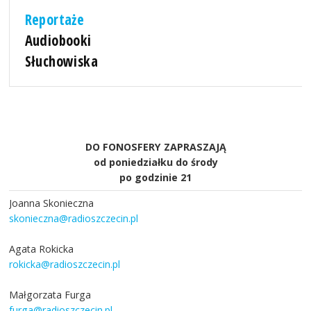
Reportaże
Audiobooki
Słuchowiska
DO FONOSFERY ZAPRASZAJĄ
od poniedziałku do środy
po godzinie 21
Joanna Skonieczna
skonieczna@radioszczecin.pl
Agata Rokicka
rokicka@radioszczecin.pl
Małgorzata Furga
furga@radioszczecin.pl