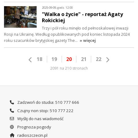
2025-09-09, godz. 12:00
"Walka o życie" - reportaż Agaty
Rokickiej
Trzy i pół roku minęło od pełnoskalowej inwazji
Rosji na Ukrainę. Według opublikowanych pod koniec listopada 2024
roku szacunków brytyjskiej gazety The…
» więcej
18
19
20
21
22
2091 na 210 stronach
Zadzwoń do studia: 510 777 666
Czujny non stop: 510 777 222
Wyślij do nas wiadomość
Prognoza pogody
radioszczecin.pl