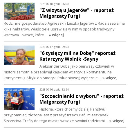
2025-09-18, godz. 06:00
"Z wizytą u Jagerów" - reportaż
Małgorzaty Furgi
Rodzinne gospodarstwo Agnieszki i Leszka Jagerów z Radziszewa ma
kilka hektarów. Właściciele uprawiają w nim w sposób tradycyjny
warzywa i owoce, które…
» więcej
2025-09-17, godz. 09:03
"6 tysięcy mil na Dobę" reportaż
Katarzyny Wolnik -Sayny
Aleksander Doba jako pierwszy człowiek w
historii samotnie przepłynął kajakiem Atlantyk z kontynentu na
kontynent (z Afryki do Ameryki Południowej) wyłącznie…
» więcej
2025-09-16, godz. 12:24
"Szczecinianki z wyboru" - reportaż
Małgorzaty Furgi
Historia, którą chcemy dzisiaj Państwu
przypomnieć, złożona jest z przeżyć trzech Pań, mieszkanek
Szczecina. Trafiły do tego miasta wraz ze swoimi rodzicami…
» więcej