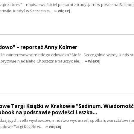
ek i kres" – napisał właściciel piekarni z tradycjami w poście na Faceboo
twiło. Kiedyś w Szczecinie…
» więcej
dowo" – reportaż Anny Kolmer
 zainteresować młodego człowieka? Może. Szczególnie wtedy, kiedy sta
Korytowie niedaleko Choszczna nauczyciele…
» więcej
owe Targi Książki w Krakowie "Sedinum. Wiadomość
iobook na podstawie powieści Leszka…
dzających, setki wystawców, mnóstwo wydarzeń, spotkań, warsztatów i pre
arodowe Targi Książki w…
» więcej