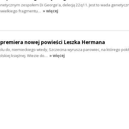
genetycznym zespołem Di George'a, delecją 22q11. Jest to wada genetyczn
niewielkiego fragmentu…
» więcej
- premiera nowej powieści Leszka Hermana
oolu do, niemieckiego wtedy, Szczecina wyrusza parowiec, na którego pok
olskiej księżnej. Wiezie do…
» więcej