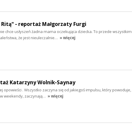
z Ritą" - reportaż Małgorzaty Furgi
nie chce usłyszeń żadna mama oczekująca dziecka. To przede wszystkim
aleństwa, że jest nieuleczalnie…
» więcej
rtaż Katarzyny Wolnik-Saynay
ej opowieści . Wszystko zaczyna się od jakiegoś impulsu, który powoduje, 
ją w weekendy, zaczynają…
» więcej