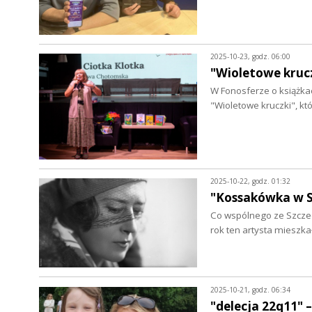
2025-10-23, godz. 06:00
"Wioletowe krucz
W Fonosferze o książka
"Wioletowe kruczki", k
2025-10-22, godz. 01:32
"Kossakówka w S
Co wspólnego ze Szczec
rok ten artysta mieszka
2025-10-21, godz. 06:34
"delecja 22q11" 