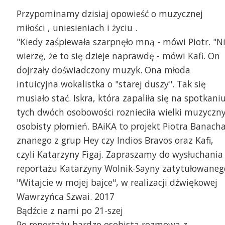
Przypominamy dzisiaj opowieść o muzycznej
miłości , uniesieniach i życiu .
"Kiedy zaśpiewała szarpnęło mną - mówi Piotr. "N
wierzę, że to się dzieje naprawdę - mówi Kafi. On
dojrzały doświadczony muzyk. Ona młoda
intuicyjna wokalistka o "starej duszy". Tak się
musiało stać. Iskra, która zapaliła się na spotkani
tych dwóch osobowości roznieciła wielki muzyczny
osobisty płomień. BAiKA to projekt Piotra Banach
znanego z grup Hey czy Indios Bravos oraz Kafi,
czyli Katarzyny Figaj. Zapraszamy do wysłuchania
reportażu Katarzyny Wolnik-Sayny zatytułowaneg
"Witajcie w mojej bajce", w realizacji dźwiękowej
Wawrzyńca Szwai. 2017
Bądźcie z nami po 21-szej
Po reportażu bardzo osobista rozmowa z