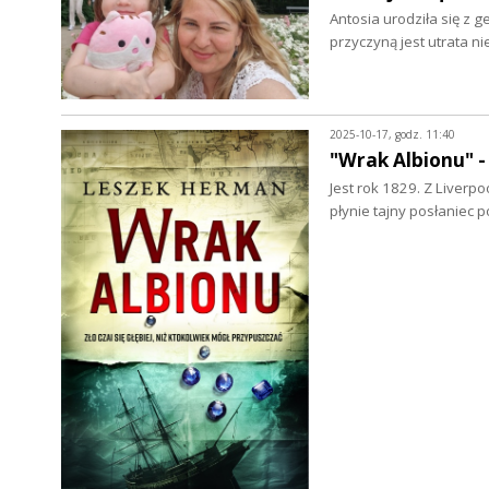
Antosia urodziła się z 
przyczyną jest utrata 
2025-10-17, godz. 11:40
"Wrak Albionu" 
Jest rok 1829. Z Liverp
płynie tajny posłaniec p