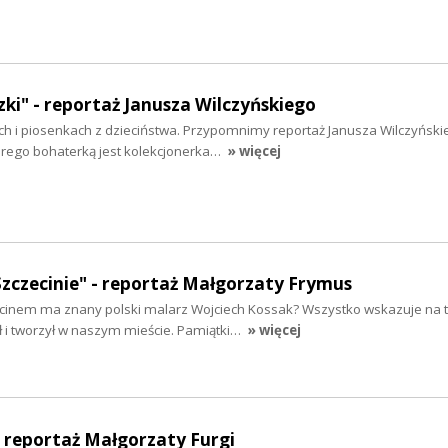
ki" - reportaż Janusza Wilczyńskiego
ch i piosenkach z dzieciństwa. Przypomnimy reportaż Janusza Wilczyński
tórego bohaterką jest kolekcjonerka…
» więcej
zczecinie" - reportaż Małgorzaty Frymus
inem ma znany polski malarz Wojciech Kossak? Wszystko wskazuje na to
ł i tworzył w naszym mieście. Pamiątki…
» więcej
– reportaż Małgorzaty Furgi