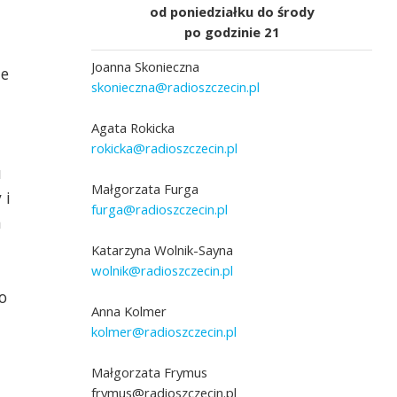
od poniedziałku do środy
po godzinie 21
Joanna Skonieczna
ie
skonieczna@radioszczecin.pl
Agata Rokicka
rokicka@radioszczecin.pl
u
Małgorzata Furga
 i
furga@radioszczecin.pl
a
Katarzyna Wolnik-Sayna
wolnik@radioszczecin.pl
o
Anna Kolmer
kolmer@radioszczecin.pl
Małgorzata Frymus
frymus@radioszczecin.pl