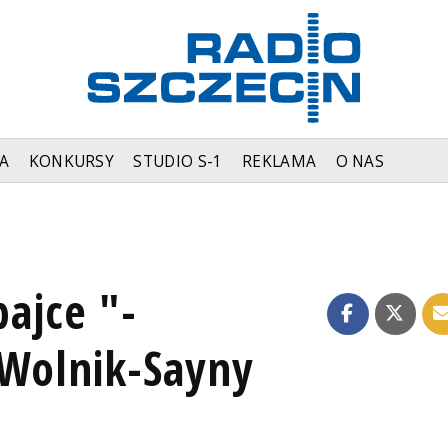
A
KONKURSY
STUDIO S-1
REKLAMA
O NAS
bajce "-
 Wolnik-Sayny