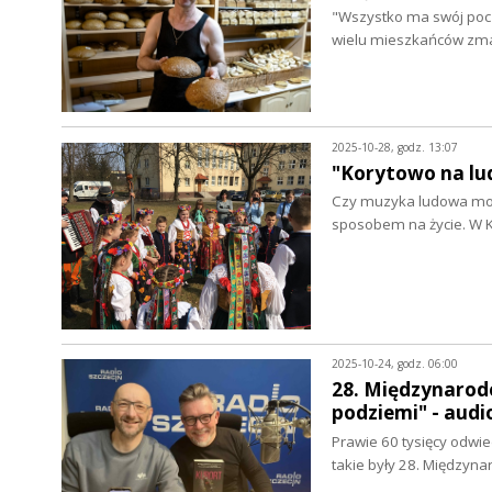
"Wszystko ma swój począt
wielu mieszkańców zmar
2025-10-28, godz. 13:07
"Korytowo na lu
Czy muzyka ludowa może
sposobem na życie. W 
2025-10-24, godz. 06:00
28. Międzynarod
podziemi" - aud
Prawie 60 tysięcy odwie
takie były 28. Międzyn