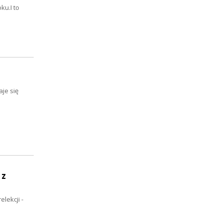
ku.I to
je się
 z
lekcji -