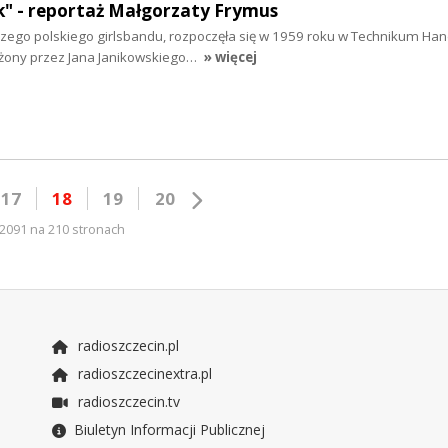
ek" - reportaż Małgorzaty Frymus
rwszego polskiego girlsbandu, rozpoczęła się w 1959 roku w Technikum H
łożony przez Jana Janikowskiego…
» więcej
17
18
19
20
2091 na 210 stronach
radioszczecin.pl
radioszczecinextra.pl
radioszczecin.tv
Biuletyn Informacji Publicznej