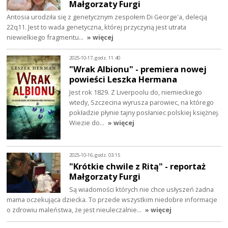
Małgorzaty Furgi
Antosia urodziła się z genetycznym zespołem Di George'a, delecją
22q11. Jest to wada genetyczna, której przyczyną jest utrata
niewielkiego fragmentu…
» więcej
2025-10-17, godz. 11:40
"Wrak Albionu" - premiera nowej
powieści Leszka Hermana
Jest rok 1829. Z Liverpoolu do, niemieckiego
wtedy, Szczecina wyrusza parowiec, na którego
pokładzie płynie tajny posłaniec polskiej księżnej.
Wiezie do…
» więcej
2025-10-16, godz. 03:15
"Krótkie chwile z Ritą" - reportaż
Małgorzaty Furgi
Są wiadomości których nie chce usłyszeń żadna
mama oczekująca dziecka. To przede wszystkim niedobre informacje
o zdrowiu maleństwa, że jest nieuleczalnie…
» więcej