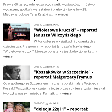
Prawie 60 tysięcy odwiedzających, setki wystawców, mnóstwo
wydarzeń, spotkań, warsztatów i prelekcji - takie były 28.
Międzynarodowe Targi Książki w…
» więcej
2025-10-23, godz. 06:00
"Wioletowe kruczki" - reportaż
Janusza Wilczyńskiego
W Fonosferze o książkach i piosenkach z
dzieciństwa. Przypomnimy reportaż Janusza Wilczyńskiego
"Wioletowe kruczki", którego bohaterką jest kolekcjonerka…
»
więcej
2025-10-22, godz. 01:32
"Kossakówka w Szczecinie" -
reportaż Małgorzaty Frymus
Co wspólnego ze Szczecinem ma znany polski malarz Wojciech
Kossak? Wszystko wskazuje na to, że przez rok ten artysta mieszkał i
tworzył w naszym mieście. Pamiątki…
» więcej
2025-10-21, godz. 06:34
"delecja 22q11" – reportaż