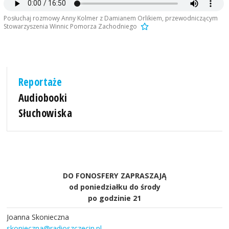
Posłuchaj rozmowy Anny Kolmer z Damianem Orlikiem, przewodniczącym
Stowarzyszenia Winnic Pomorza Zachodniego
Reportaże
Audiobooki
Słuchowiska
DO FONOSFERY ZAPRASZAJĄ
od poniedziałku do środy
po godzinie 21
Joanna Skonieczna
skonieczna@radioszczecin.pl