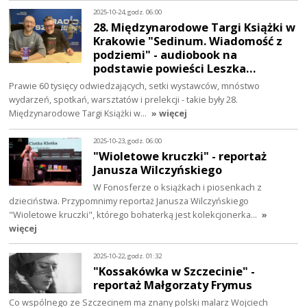
2025-10-24, godz. 06:00
28. Międzynarodowe Targi Książki w
Krakowie "Sedinum. Wiadomość z
podziemi" - audiobook na
podstawie powieści Leszka…
Prawie 60 tysięcy odwiedzających, setki wystawców, mnóstwo
wydarzeń, spotkań, warsztatów i prelekcji - takie były 28.
Międzynarodowe Targi Książki w…
» więcej
2025-10-23, godz. 06:00
"Wioletowe kruczki" - reportaż
Janusza Wilczyńskiego
W Fonosferze o książkach i piosenkach z
dzieciństwa. Przypomnimy reportaż Janusza Wilczyńskiego
"Wioletowe kruczki", którego bohaterką jest kolekcjonerka…
»
więcej
2025-10-22, godz. 01:32
"Kossakówka w Szczecinie" -
reportaż Małgorzaty Frymus
Co wspólnego ze Szczecinem ma znany polski malarz Wojciech