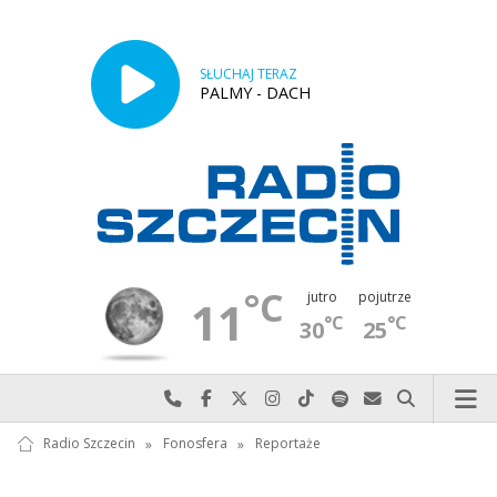
SŁUCHAJ TERAZ
PALMY - DACH
°C
jutro
pojutrze
11
°C
°C
30
25
Najlepiej po prostu do nas zadzwoń
Odwiedź nas na Facebook-u
Odwiedź nas na X
Odwiedź nas na Instagram-ie
Odwiedź nas na TikTok-u
Szukaj nas na Spotify
Wyślij do nas w
Szukaj
Radio Szczecin
»
Fonosfera
»
Reportaże