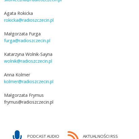
Agata Rokicka
rokicka@radioszczecin.pl
Małgorzata Furga
furga@radioszczecin.pl
Katarzyna Wolnik-Sayna
wolnik@radioszczecin.pl
Anna Kolmer
kolmer@radioszczecin.pl
Małgorzata Frymus
frymus@radioszczecin.pl
PODCAST AUDIO
AKTUALNOŚCI RSS