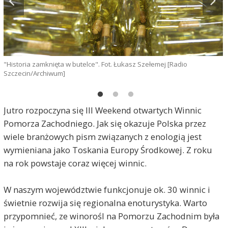
"Historia zamknięta w butelce". Fot. Łukasz Szełemej [Radio
"
Szczecin/Archiwum]
S
Jutro rozpoczyna się III Weekend otwartych Winnic
Pomorza Zachodniego. Jak się okazuje Polska przez
wiele branżowych pism związanych z enologią jest
wymieniana jako Toskania Europy Środkowej. Z roku
na rok powstaje coraz więcej winnic.
W naszym województwie funkcjonuje ok. 30 winnic i
świetnie rozwija się regionalna enoturystyka. Warto
przypomnieć, ze winorośl na Pomorzu Zachodnim była