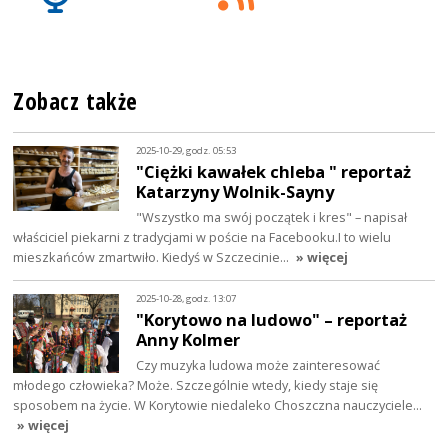
Zobacz także
2025-10-29, godz. 05:53
"Ciężki kawałek chleba " reportaż
Katarzyny Wolnik-Sayny
"Wszystko ma swój początek i kres" – napisał
właściciel piekarni z tradycjami w poście na Facebooku.I to wielu
mieszkańców zmartwiło. Kiedyś w Szczecinie…
» więcej
2025-10-28, godz. 13:07
"Korytowo na ludowo" – reportaż
Anny Kolmer
Czy muzyka ludowa może zainteresować
młodego człowieka? Może. Szczególnie wtedy, kiedy staje się
sposobem na życie. W Korytowie niedaleko Choszczna nauczyciele…
» więcej