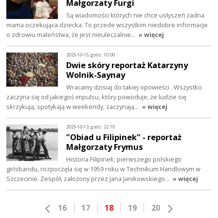
Małgorzaty Furgi
Są wiadomości których nie chce usłyszeń żadna
mama oczekująca dziecka. To przede wszystkim niedobre informacje
o zdrowiu maleństwa, że jest nieuleczalnie…
» więcej
2025-10-15, godz. 10:00
Dwie skóry reportaż Katarzyny
Wolnik-Saynay
Wracamy dzisiaj do takiej opowieści . Wszystko
zaczyna się od jakiegoś impulsu, który powoduje, że ludzie się
skrzykują, spotykają w weekendy, zaczynają…
» więcej
2025-10-13, godz. 22:10
"Obiad u Filipinek" - reportaż
Małgorzaty Frymus
Historia Filipinek, pierwszego polskiego
girlsbandu, rozpoczęła się w 1959 roku w Technikum Handlowym w
Szczecinie. Zespół, założony przez Jana Janikowskiego…
» więcej
16
17
18
19
20