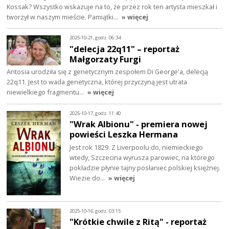
Kossak? Wszystko wskazuje na to, że przez rok ten artysta mieszkał i
tworzył w naszym mieście. Pamiątki…
» więcej
2025-10-21, godz. 06:34
"delecja 22q11" – reportaż
Małgorzaty Furgi
Antosia urodziła się z genetycznym zespołem Di George'a, delecją
22q11. Jest to wada genetyczna, której przyczyną jest utrata
niewielkiego fragmentu…
» więcej
2025-10-17, godz. 11:40
"Wrak Albionu" - premiera nowej
powieści Leszka Hermana
Jest rok 1829. Z Liverpoolu do, niemieckiego
wtedy, Szczecina wyrusza parowiec, na którego
pokładzie płynie tajny posłaniec polskiej księżnej.
Wiezie do…
» więcej
2025-10-16, godz. 03:15
"Krótkie chwile z Ritą" - reportaż