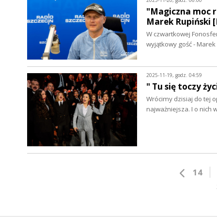
"Magiczna moc ro
Marek Rupiński
W czwartkowej Fonosferz
wyjątkowy gość - Marek
2025-11-19, godz. 04:59
" Tu się toczy ż
Wrócimy dzisiaj do tej o
najważniejsza. I o nich
14