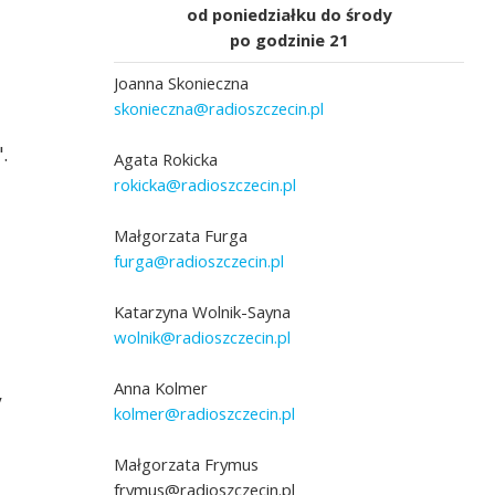
od poniedziałku do środy
po godzinie 21
Joanna Skonieczna
skonieczna@radioszczecin.pl
.
Agata Rokicka
rokicka@radioszczecin.pl
Małgorzata Furga
furga@radioszczecin.pl
Katarzyna Wolnik-Sayna
wolnik@radioszczecin.pl
Anna Kolmer
y
kolmer@radioszczecin.pl
Małgorzata Frymus
frymus@radioszczecin.pl