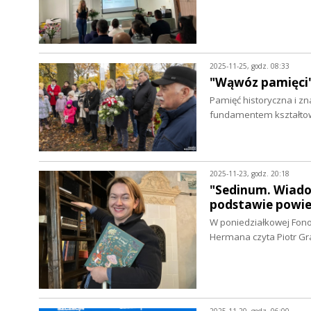
2025-11-25, godz. 08:33
"Wąwóz pamięci"
Pamięć historyczna i zn
fundamentem kształtow
2025-11-23, godz. 20:18
"Sedinum. Wiado
podstawie powie
W poniedziałkowej Fono
Hermana czyta Piotr Gr
2025-11-20, godz. 06:00