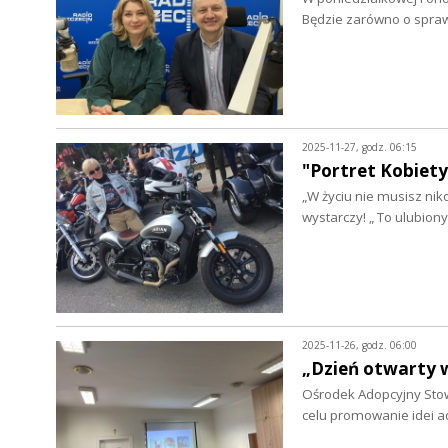
Będzie zarówno o spraw
2025-11-27, godz. 06:15
"Portret Kobiety
„W życiu nie musisz niko
wystarczy! „ To ulubion
2025-11-26, godz. 06:00
„Dzień otwarty 
Ośrodek Adopcyjny Stow
celu promowanie idei ado