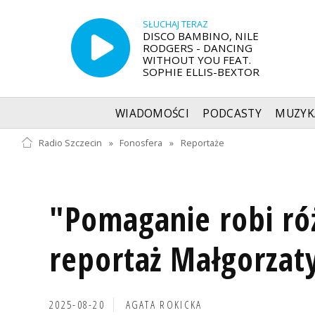
SŁUCHAJ TERAZ
DISCO BAMBINO, NILE
RODGERS - DANCING
WITHOUT YOU FEAT.
SOPHIE ELLIS-BEXTOR
WIADOMOŚCI
PODCASTY
MUZYK
Radio Szczecin
»
Fonosfera
»
Reportaże
"Pomaganie robi róż
reportaż Małgorzaty
2025-08-20
AGATA ROKICKA