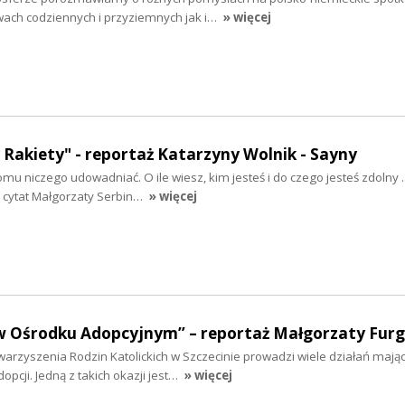
ach codziennych i przyziemnych jak i…
» więcej
 Rakiety" - reportaż Katarzyny Wolnik - Sayny
mu niczego udowadniać. O ile wiesz, kim jesteś i do czego jesteś zdolny ..
y cytat Małgorzaty Serbin…
» więcej
w Ośrodku Adopcyjnym” – reportaż Małgorzaty Furg
arzyszenia Rodzin Katolickich w Szczecinie prowadzi wiele działań mają
pcji. Jedną z takich okazji jest…
» więcej