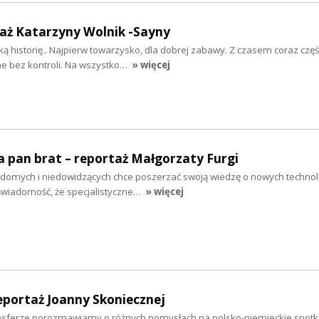
taż Katarzyny Wolnik -Sayny
ą historię.. Najpierw towarzysko, dla dobrej zabawy. Z czasem coraz częśc
ne bez kontroli. Na wszystko…
» więcej
 pan brat – reportaż Małgorzaty Furgi
idomych i niedowidzących chce poszerzać swoją wiedzę o nowych techno
świadomość, że specjalistyczne…
» więcej
eportaż Joanny Skoniecznej
osferze porozmawiamy o różnych pomysłach na polsko-niemieckie spotk