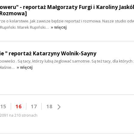
weru" - reportaż Małgorzaty Furgi i Karoliny Jaskól
 [Rozmowa]
e o kolarstwie. Jak zawsze będzie reportaż i rozmowa. Nasze studio odw
 Rupiński. Marek Rupiński…
» więcej
ycie " reportaż Katarzyny Wolnik-Sayny
powieści . Są tacy, którzy lubią żeglować samotnie. Są też tacy, dla których 
 właśnie…
» więcej
15
16
17
18
2091 na 210 stronach