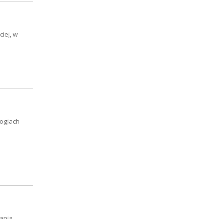
iej, w
logiach
ania.