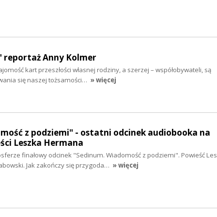
 reportaż Anny Kolmer
ajomość kart przeszłości własnej rodziny, a szerzej – współobywateli, są
ania się naszej tożsamości…
» więcej
mość z podziemi" - ostatni odcinek audiobooka na
ści Leszka Hermana
sferze finałowy odcinek "Sedinum. Wiadomość z podziemi". Powieść Le
abowski. Jak zakończy się przygoda…
» więcej