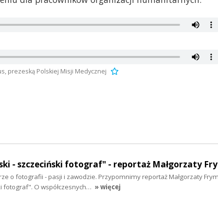
s, prezeską Polskiej Misji Medycznej
ki - szczeciński fotograf" - reportaż Małgorzaty Fr
e o fotografii - pasji i zawodzie. Przypomnimy reportaż Małgorzaty Fry
ki fotograf". O współczesnych…
» więcej