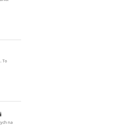
. To
i
cych na