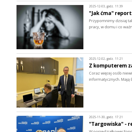
2025-12-03, godz. 11:39
"Jak ćma" repor
Przypomnimy dzisiaj tak
pracy, w domu i co waż
2025-12-02, godz. 11:21
Z komputerem za
Coraz więcej osób niew
informatycznych. Mają 
2025-11-30, godz. 17:21
"Targowiska" - r
W poniedziałkowej Fon