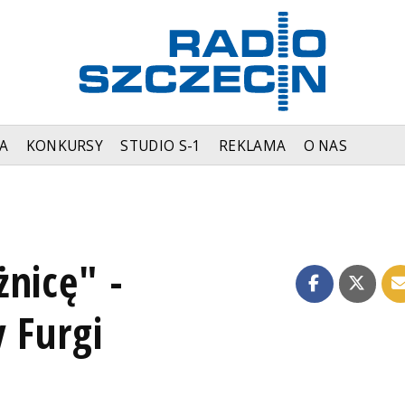
A
KONKURSY
STUDIO S-1
REKLAMA
O NAS
nicę" -
 Furgi