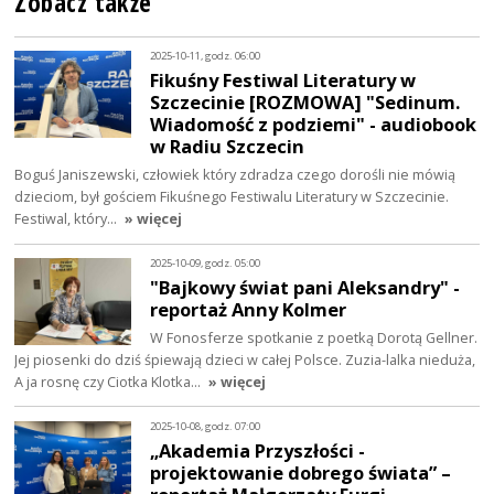
Zobacz także
2025-10-11, godz. 06:00
Fikuśny Festiwal Literatury w
Szczecinie [ROZMOWA] "Sedinum.
Wiadomość z podziemi" - audiobook
w Radiu Szczecin
Boguś Janiszewski, człowiek który zdradza czego dorośli nie mówią
dzieciom, był gościem Fikuśnego Festiwalu Literatury w Szczecinie.
Festiwal, który…
» więcej
2025-10-09, godz. 05:00
"Bajkowy świat pani Aleksandry" -
reportaż Anny Kolmer
W Fonosferze spotkanie z poetką Dorotą Gellner.
Jej piosenki do dziś śpiewają dzieci w całej Polsce. Zuzia-lalka nieduża,
A ja rosnę czy Ciotka Klotka…
» więcej
2025-10-08, godz. 07:00
„Akademia Przyszłości -
projektowanie dobrego świata” –