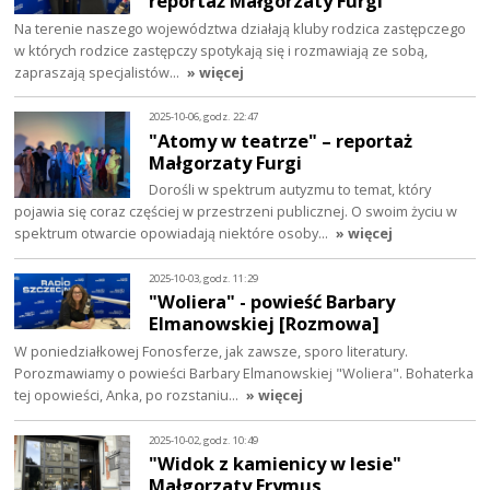
reportaż Małgorzaty Furgi
Na terenie naszego województwa działają kluby rodzica zastępczego
w których rodzice zastępczy spotykają się i rozmawiają ze sobą,
zapraszają specjalistów…
» więcej
2025-10-06, godz. 22:47
"Atomy w teatrze" – reportaż
Małgorzaty Furgi
Dorośli w spektrum autyzmu to temat, który
pojawia się coraz częściej w przestrzeni publicznej. O swoim życiu w
spektrum otwarcie opowiadają niektóre osoby…
» więcej
2025-10-03, godz. 11:29
"Woliera" - powieść Barbary
Elmanowskiej [Rozmowa]
W poniedziałkowej Fonosferze, jak zawsze, sporo literatury.
Porozmawiamy o powieści Barbary Elmanowskiej "Woliera". Bohaterka
tej opowieści, Anka, po rozstaniu…
» więcej
2025-10-02, godz. 10:49
"Widok z kamienicy w lesie"
Małgorzaty Frymus