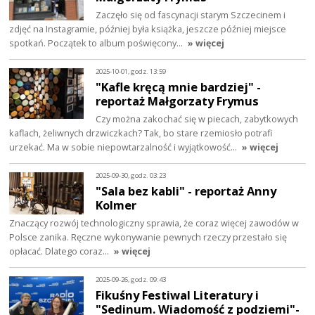
Zaczęło się od fascynacji starym Szczecinem i
zdjęć na Instagramie, później była książka, jeszcze później miejsce
spotkań. Początek to album poświęcony…
» więcej
2025-10-01, godz. 13:59
"Kafle kręcą mnie bardziej" -
reportaż Małgorzaty Frymus
Czy można zakochać się w piecach, zabytkowych
kaflach, żeliwnych drzwiczkach? Tak, bo stare rzemiosło potrafi
urzekać. Ma w sobie niepowtarzalność i wyjątkowość…
» więcej
2025-09-30, godz. 03:23
"Sala bez kabli" - reportaż Anny
Kolmer
Znaczący rozwój technologiczny sprawia, że coraz więcej zawodów w
Polsce zanika. Ręczne wykonywanie pewnych rzeczy przestało się
opłacać. Dlatego coraz…
» więcej
2025-09-26, godz. 09:43
Fikuśny Festiwal Literatury i
"Sedinum. Wiadomość z podziemi"-