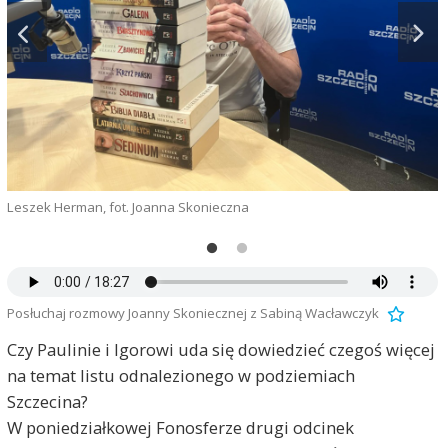
Leszek Herman, fot. Joanna Skonieczna
S
Posłuchaj rozmowy Joanny Skoniecznej z Sabiną Wacławczyk
Czy Paulinie i Igorowi uda się dowiedzieć czegoś więcej
na temat listu odnalezionego w podziemiach
Szczecina?
W poniedziałkowej Fonosferze drugi odcinek