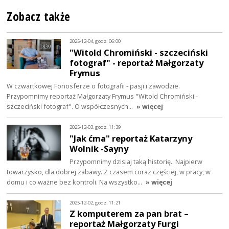
Zobacz także
2025-12-04, godz. 06:00
"Witold Chromiński - szczeciński
fotograf" - reportaż Małgorzaty
Frymus
W czwartkowej Fonosferze o fotografii - pasji i zawodzie.
Przypomnimy reportaż Małgorzaty Frymus "Witold Chromiński -
szczeciński fotograf". O współczesnych…
» więcej
2025-12-03, godz. 11:39
"Jak ćma" reportaż Katarzyny
Wolnik -Sayny
Przypomnimy dzisiaj taką historię.. Najpierw
towarzysko, dla dobrej zabawy. Z czasem coraz częściej, w pracy, w
domu i co ważne bez kontroli. Na wszystko…
» więcej
2025-12-02, godz. 11:21
Z komputerem za pan brat –
reportaż Małgorzaty Furgi