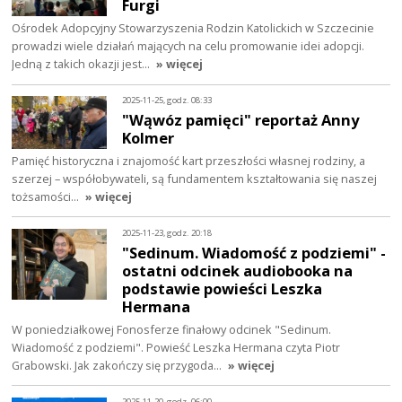
Furgi
Ośrodek Adopcyjny Stowarzyszenia Rodzin Katolickich w Szczecinie
prowadzi wiele działań mających na celu promowanie idei adopcji.
Jedną z takich okazji jest…
» więcej
2025-11-25, godz. 08:33
"Wąwóz pamięci" reportaż Anny
Kolmer
Pamięć historyczna i znajomość kart przeszłości własnej rodziny, a
szerzej – współobywateli, są fundamentem kształtowania się naszej
tożsamości…
» więcej
2025-11-23, godz. 20:18
"Sedinum. Wiadomość z podziemi" -
ostatni odcinek audiobooka na
podstawie powieści Leszka
Hermana
W poniedziałkowej Fonosferze finałowy odcinek "Sedinum.
Wiadomość z podziemi". Powieść Leszka Hermana czyta Piotr
Grabowski. Jak zakończy się przygoda…
» więcej
2025-11-20, godz. 06:00