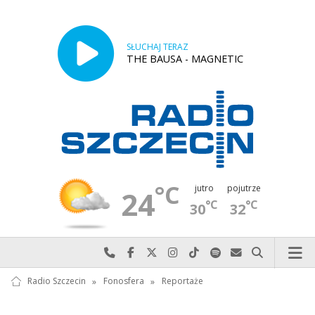
SŁUCHAJ TERAZ
THE BAUSA - MAGNETIC
°C
jutro
pojutrze
24
°C
°C
30
32
Najlepiej po prostu do nas zadzwoń
Odwiedź nas na Facebook-u
Odwiedź nas na X
Odwiedź nas na Instagram-ie
Odwiedź nas na TikTok-u
Szukaj nas na Spotify
Wyślij do nas w
Szukaj
Radio Szczecin
»
Fonosfera
»
Reportaże