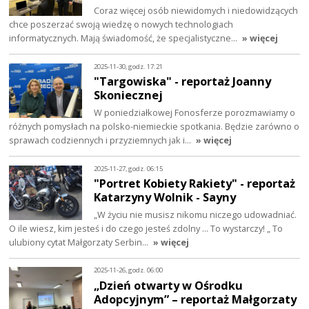
Coraz więcej osób niewidomych i niedowidzących
chce poszerzać swoją wiedzę o nowych technologiach
informatycznych. Mają świadomość, że specjalistyczne…
» więcej
2025-11-30, godz. 17:21
"Targowiska" - reportaż Joanny
Skoniecznej
W poniedziałkowej Fonosferze porozmawiamy o
różnych pomysłach na polsko-niemieckie spotkania. Będzie zarówno o
sprawach codziennych i przyziemnych jak i…
» więcej
2025-11-27, godz. 06:15
"Portret Kobiety Rakiety" - reportaż
Katarzyny Wolnik - Sayny
„W życiu nie musisz nikomu niczego udowadniać.
O ile wiesz, kim jesteś i do czego jesteś zdolny ... To wystarczy! „ To
ulubiony cytat Małgorzaty Serbin…
» więcej
2025-11-26, godz. 06:00
„Dzień otwarty w Ośrodku
Adopcyjnym” – reportaż Małgorzaty