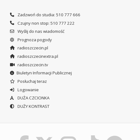
Zadzwoń do studia: 510 777 666
Czujny non stop: 510 777 222
Wyślij do nas wiadomość
Prognoza pogody
radioszczecin.pl
radioszczecinextra.pl
radioszczecin.tv
Biuletyn Informacji Publicznej
Posłuchaj teraz
Logowanie
DUŻA CZCIONKA
DUŻY KONTRAST