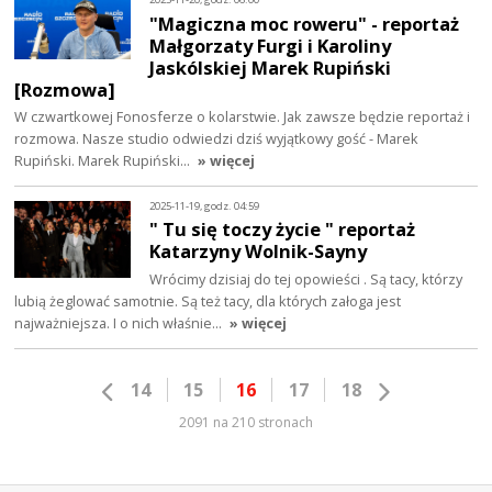
"Magiczna moc roweru" - reportaż
Małgorzaty Furgi i Karoliny
Jaskólskiej Marek Rupiński
[Rozmowa]
W czwartkowej Fonosferze o kolarstwie. Jak zawsze będzie reportaż i
rozmowa. Nasze studio odwiedzi dziś wyjątkowy gość - Marek
Rupiński. Marek Rupiński…
» więcej
2025-11-19, godz. 04:59
" Tu się toczy życie " reportaż
Katarzyny Wolnik-Sayny
Wrócimy dzisiaj do tej opowieści . Są tacy, którzy
lubią żeglować samotnie. Są też tacy, dla których załoga jest
najważniejsza. I o nich właśnie…
» więcej
14
15
16
17
18
2091 na 210 stronach