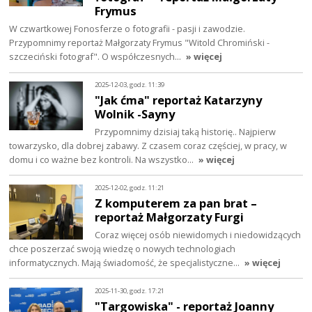
Frymus
W czwartkowej Fonosferze o fotografii - pasji i zawodzie.
Przypomnimy reportaż Małgorzaty Frymus "Witold Chromiński -
szczeciński fotograf". O współczesnych…
» więcej
2025-12-03, godz. 11:39
"Jak ćma" reportaż Katarzyny
Wolnik -Sayny
Przypomnimy dzisiaj taką historię.. Najpierw
towarzysko, dla dobrej zabawy. Z czasem coraz częściej, w pracy, w
domu i co ważne bez kontroli. Na wszystko…
» więcej
2025-12-02, godz. 11:21
Z komputerem za pan brat –
reportaż Małgorzaty Furgi
Coraz więcej osób niewidomych i niedowidzących
chce poszerzać swoją wiedzę o nowych technologiach
informatycznych. Mają świadomość, że specjalistyczne…
» więcej
2025-11-30, godz. 17:21
"Targowiska" - reportaż Joanny