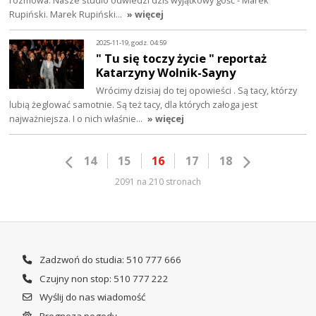
Rupiński. Marek Rupiński…
» więcej
2025-11-19, godz. 04:59
" Tu się toczy życie " reportaż
Katarzyny Wolnik-Sayny
Wrócimy dzisiaj do tej opowieści . Są tacy, którzy
lubią żeglować samotnie. Są też tacy, dla których załoga jest
najważniejsza. I o nich właśnie…
» więcej
14
15
16
17
18
2091 na 210 stronach
Zadzwoń do studia: 510 777 666
Czujny non stop: 510 777 222
Wyślij do nas wiadomość