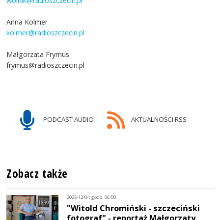
wolnik@radioszczecin.pl
Anna Kolmer
kolmer@radioszczecin.pl
Małgorzata Frymus
frymus@radioszczecin.pl
PODCAST AUDIO
AKTUALNOŚCI RSS
Zobacz także
2025-12-04, godz. 06:00
"Witold Chromiński - szczeciński
fotograf" - reportaż Małgorzaty