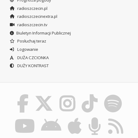
Prognoza pogody
radioszczecin.pl
radioszczecinextra.pl
radioszczecin.tv
Biuletyn Informacji Publicznej
Posłuchaj teraz
Logowanie
DUŻA CZCIONKA
DUŻY KONTRAST