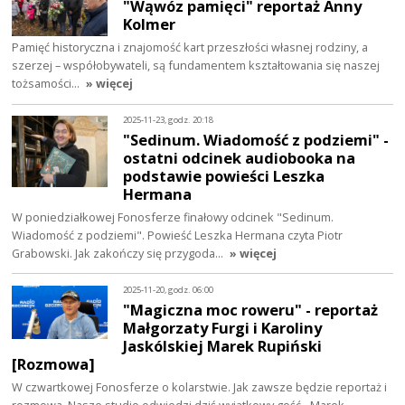
"Wąwóz pamięci" reportaż Anny
Kolmer
Pamięć historyczna i znajomość kart przeszłości własnej rodziny, a
szerzej – współobywateli, są fundamentem kształtowania się naszej
tożsamości…
» więcej
2025-11-23, godz. 20:18
"Sedinum. Wiadomość z podziemi" -
ostatni odcinek audiobooka na
podstawie powieści Leszka
Hermana
W poniedziałkowej Fonosferze finałowy odcinek "Sedinum.
Wiadomość z podziemi". Powieść Leszka Hermana czyta Piotr
Grabowski. Jak zakończy się przygoda…
» więcej
2025-11-20, godz. 06:00
"Magiczna moc roweru" - reportaż
Małgorzaty Furgi i Karoliny
Jaskólskiej Marek Rupiński
[Rozmowa]
W czwartkowej Fonosferze o kolarstwie. Jak zawsze będzie reportaż i
rozmowa. Nasze studio odwiedzi dziś wyjątkowy gość - Marek