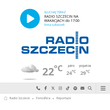
SŁUCHAJ TERAZ
RADIO SZCZECIN NA
WAKACJACH do 17:00
Anna Łukaszek
°C
jutro
pojutrze
22
°C
°C
24
29
Najlepiej po prostu do nas zadzwoń
Odwiedź nas na Facebook-u
Odwiedź nas na X
Odwiedź nas na Instagram-ie
Odwiedź nas na TikTok-u
Szukaj nas na Spotify
Wyślij do nas w
Szukaj
Radio Szczecin
»
Fonosfera
»
Reportaże