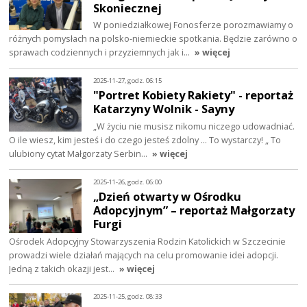
Skoniecznej
W poniedziałkowej Fonosferze porozmawiamy o
różnych pomysłach na polsko-niemieckie spotkania. Będzie zarówno o
sprawach codziennych i przyziemnych jak i…
» więcej
2025-11-27, godz. 06:15
"Portret Kobiety Rakiety" - reportaż
Katarzyny Wolnik - Sayny
„W życiu nie musisz nikomu niczego udowadniać.
O ile wiesz, kim jesteś i do czego jesteś zdolny ... To wystarczy! „ To
ulubiony cytat Małgorzaty Serbin…
» więcej
2025-11-26, godz. 06:00
„Dzień otwarty w Ośrodku
Adopcyjnym” – reportaż Małgorzaty
Furgi
Ośrodek Adopcyjny Stowarzyszenia Rodzin Katolickich w Szczecinie
prowadzi wiele działań mających na celu promowanie idei adopcji.
Jedną z takich okazji jest…
» więcej
2025-11-25, godz. 08:33