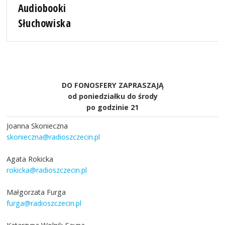
Audiobooki
Słuchowiska
DO FONOSFERY ZAPRASZAJĄ
od poniedziałku do środy
po godzinie 21
Joanna Skonieczna
skonieczna@radioszczecin.pl
Agata Rokicka
rokicka@radioszczecin.pl
Małgorzata Furga
furga@radioszczecin.pl