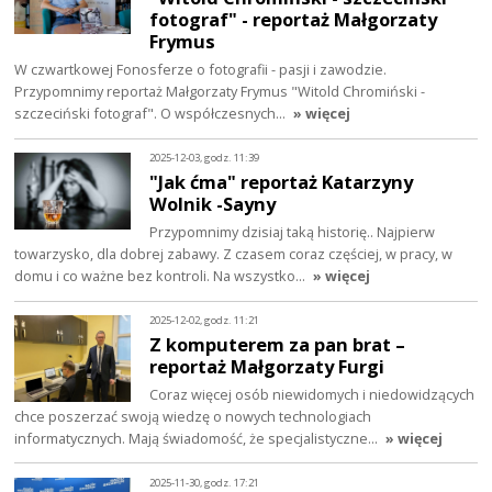
fotograf" - reportaż Małgorzaty
Frymus
W czwartkowej Fonosferze o fotografii - pasji i zawodzie.
Przypomnimy reportaż Małgorzaty Frymus "Witold Chromiński -
szczeciński fotograf". O współczesnych…
» więcej
2025-12-03, godz. 11:39
"Jak ćma" reportaż Katarzyny
Wolnik -Sayny
Przypomnimy dzisiaj taką historię.. Najpierw
towarzysko, dla dobrej zabawy. Z czasem coraz częściej, w pracy, w
domu i co ważne bez kontroli. Na wszystko…
» więcej
2025-12-02, godz. 11:21
Z komputerem za pan brat –
reportaż Małgorzaty Furgi
Coraz więcej osób niewidomych i niedowidzących
chce poszerzać swoją wiedzę o nowych technologiach
informatycznych. Mają świadomość, że specjalistyczne…
» więcej
2025-11-30, godz. 17:21