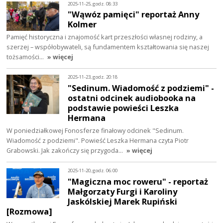
2025-11-25, godz. 08:33
"Wąwóz pamięci" reportaż Anny
Kolmer
Pamięć historyczna i znajomość kart przeszłości własnej rodziny, a
szerzej – współobywateli, są fundamentem kształtowania się naszej
tożsamości…
» więcej
2025-11-23, godz. 20:18
"Sedinum. Wiadomość z podziemi" -
ostatni odcinek audiobooka na
podstawie powieści Leszka
Hermana
W poniedziałkowej Fonosferze finałowy odcinek "Sedinum.
Wiadomość z podziemi". Powieść Leszka Hermana czyta Piotr
Grabowski. Jak zakończy się przygoda…
» więcej
2025-11-20, godz. 06:00
"Magiczna moc roweru" - reportaż
Małgorzaty Furgi i Karoliny
Jaskólskiej Marek Rupiński
[Rozmowa]