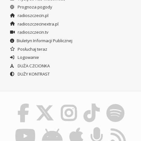
Prognoza pogody
radioszczecin.pl
radioszczecinextra.pl
radioszczecin.tv
Biuletyn Informacji Publicznej
Posłuchaj teraz
Logowanie
DUŻA CZCIONKA
DUŻY KONTRAST