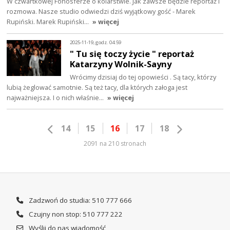
W czwartkowej Fonosferze o kolarstwie. Jak zawsze będzie reportaż i
rozmowa. Nasze studio odwiedzi dziś wyjątkowy gość - Marek
Rupiński. Marek Rupiński…
» więcej
2025-11-19, godz. 04:59
" Tu się toczy życie " reportaż
Katarzyny Wolnik-Sayny
Wrócimy dzisiaj do tej opowieści . Są tacy, którzy
lubią żeglować samotnie. Są też tacy, dla których załoga jest
najważniejsza. I o nich właśnie…
» więcej
14
15
16
17
18
2091 na 210 stronach
Zadzwoń do studia: 510 777 666
Czujny non stop: 510 777 222
Wyślij do nas wiadomość