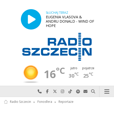
SŁUCHAJ TERAZ
EUGENIA VLASOVA &
ANDRU DONALD - WIND OF
HOPE
°C
jutro
pojutrze
16
°C
°C
30
25
Najlepiej po prostu do nas zadzwoń
Odwiedź nas na Facebook-u
Odwiedź nas na X
Odwiedź nas na Instagram-ie
Odwiedź nas na TikTok-u
Szukaj nas na Spotify
Wyślij do nas w
Szukaj
Radio Szczecin
»
Fonosfera
»
Reportaże