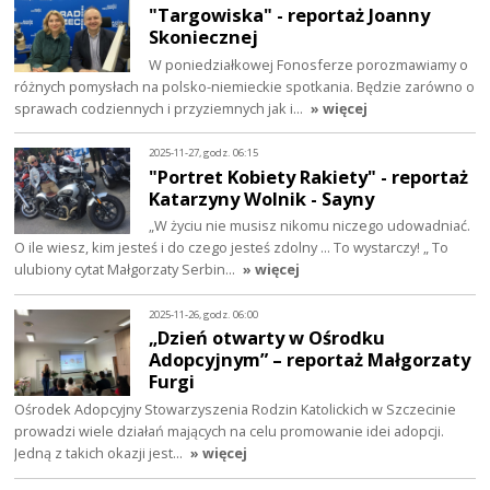
"Targowiska" - reportaż Joanny
Skoniecznej
W poniedziałkowej Fonosferze porozmawiamy o
różnych pomysłach na polsko-niemieckie spotkania. Będzie zarówno o
sprawach codziennych i przyziemnych jak i…
» więcej
2025-11-27, godz. 06:15
"Portret Kobiety Rakiety" - reportaż
Katarzyny Wolnik - Sayny
„W życiu nie musisz nikomu niczego udowadniać.
O ile wiesz, kim jesteś i do czego jesteś zdolny ... To wystarczy! „ To
ulubiony cytat Małgorzaty Serbin…
» więcej
2025-11-26, godz. 06:00
„Dzień otwarty w Ośrodku
Adopcyjnym” – reportaż Małgorzaty
Furgi
Ośrodek Adopcyjny Stowarzyszenia Rodzin Katolickich w Szczecinie
prowadzi wiele działań mających na celu promowanie idei adopcji.
Jedną z takich okazji jest…
» więcej