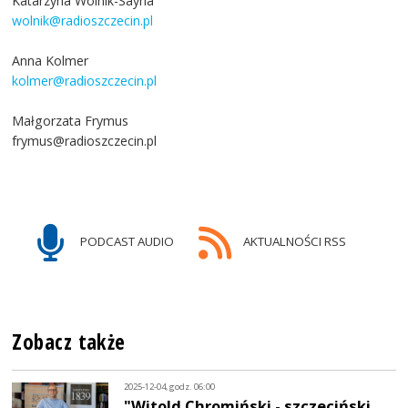
Katarzyna Wolnik-Sayna
wolnik@radioszczecin.pl
Anna Kolmer
kolmer@radioszczecin.pl
Małgorzata Frymus
frymus@radioszczecin.pl
PODCAST AUDIO
AKTUALNOŚCI RSS
Zobacz także
2025-12-04, godz. 06:00
"Witold Chromiński - szczeciński