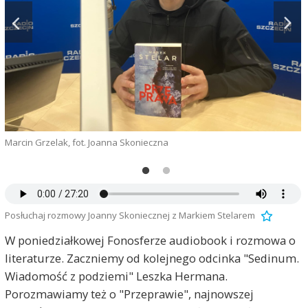
g
Marcin Grzelak, fot. Joanna Skonieczna
Posłuchaj rozmowy Joanny Skoniecznej z Markiem Stelarem
W poniedziałkowej Fonosferze audiobook i rozmowa o
literaturze. Zaczniemy od kolejnego odcinka "Sedinum.
Wiadomość z podziemi" Leszka Hermana.
Porozmawiamy też o "Przeprawie", najnowszej