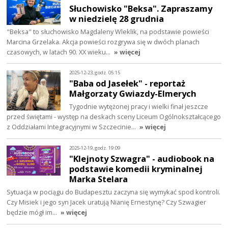
Słuchowisko "Beksa". Zapraszamy
w niedzielę 28 grudnia
"Beksa" to słuchowisko Magdaleny Wleklik, na podstawie powieści
Marcina Grzelaka. Akcja powieści rozgrywa się w dwóch planach
czasowych, w latach 90. XX wieku…
» więcej
2025-12-23, godz. 05:15
"Baba od Jasełek" - reportaż
Małgorzaty Gwiazdy-Elmerych
Tygodnie wytężonej pracy i wielki finał jeszcze
przed świętami - występ na deskach sceny Liceum Ogólnokształcącego
z Oddziałami Integracyjnymi w Szczecinie…
» więcej
2025-12-19, godz. 19:09
"Klejnoty Szwagra" - audiobook na
podstawie komedii kryminalnej
Marka Stelara
Sytuacja w pociągu do Budapesztu zaczyna się wymykać spod kontroli.
Czy Misiek i jego syn Jacek uratują Nianię Ernestynę? Czy Szwagier
będzie mógł im…
» więcej