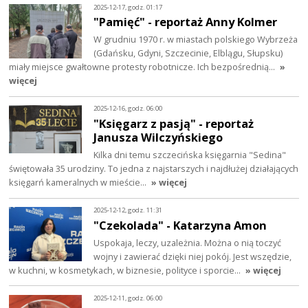
2025-12-17, godz. 01:17
"Pamięć" - reportaż Anny Kolmer
W grudniu 1970 r. w miastach polskiego Wybrzeża
(Gdańsku, Gdyni, Szczecinie, Elblągu, Słupsku)
miały miejsce gwałtowne protesty robotnicze. Ich bezpośrednią…
»
więcej
2025-12-16, godz. 06:00
"Księgarz z pasją" - reportaż
Janusza Wilczyńskiego
Kilka dni temu szczecińska księgarnia "Sedina"
świętowała 35 urodziny. To jedna z najstarszych i najdłużej działających
księgarń kameralnych w mieście…
» więcej
2025-12-12, godz. 11:31
"Czekolada" - Katarzyna Amon
Uspokaja, leczy, uzależnia. Można o nią toczyć
wojny i zawierać dzięki niej pokój. Jest wszędzie,
w kuchni, w kosmetykach, w biznesie, polityce i sporcie…
» więcej
2025-12-11, godz. 06:00