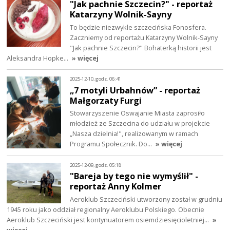
"Jak pachnie Szczecin?" - reportaż
Katarzyny Wolnik-Sayny
To będzie niezwykle szczecińska Fonosfera.
Zaczniemy od reportażu Katarzyny Wolnik-Sayny
"Jak pachnie Szczecin?" Bohaterką historii jest
Aleksandra Hopke…
» więcej
2025-12-10, godz. 06:41
„7 motyli Urbahnów” - reportaż
Małgorzaty Furgi
Stowarzyszenie Oswajanie Miasta zaprosiło
młodzież ze Szczecina do udziału w projekcie
„Nasza dzielnia!", realizowanym w ramach
Programu Społecznik. Do…
» więcej
2025-12-09, godz. 05:18
"Bareja by tego nie wymyślił" -
reportaż Anny Kolmer
Aeroklub Szczeciński utworzony został w grudniu
1945 roku jako oddział regionalny Aeroklubu Polskiego. Obecnie
Aeroklub Szczeciński jest kontynuatorem osiemdziesięcioletniej…
»