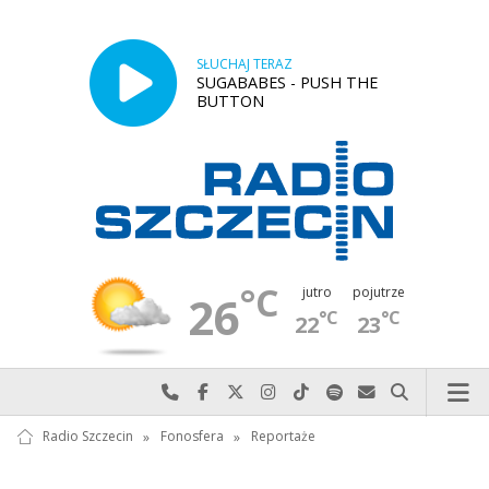
SŁUCHAJ TERAZ
SUGABABES - PUSH THE
BUTTON
°C
jutro
pojutrze
26
°C
°C
22
23
Najlepiej po prostu do nas zadzwoń
Odwiedź nas na Facebook-u
Odwiedź nas na X
Odwiedź nas na Instagram-ie
Odwiedź nas na TikTok-u
Szukaj nas na Spotify
Wyślij do nas w
Szukaj
Radio Szczecin
»
Fonosfera
»
Reportaże