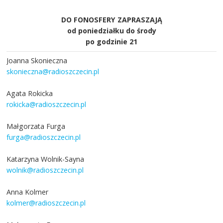
DO FONOSFERY ZAPRASZAJĄ
od poniedziałku do środy
po godzinie 21
Joanna Skonieczna
skonieczna@radioszczecin.pl
Agata Rokicka
rokicka@radioszczecin.pl
Małgorzata Furga
furga@radioszczecin.pl
Katarzyna Wolnik-Sayna
wolnik@radioszczecin.pl
Anna Kolmer
kolmer@radioszczecin.pl