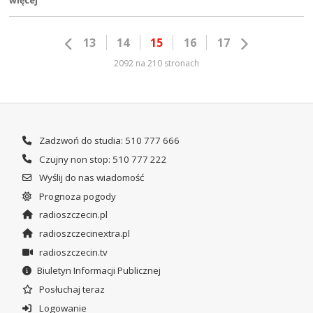
więcej
13
14
15
16
17
2092 na 210 stronach
Zadzwoń do studia: 510 777 666
Czujny non stop: 510 777 222
Wyślij do nas wiadomość
Prognoza pogody
radioszczecin.pl
radioszczecinextra.pl
radioszczecin.tv
Biuletyn Informacji Publicznej
Posłuchaj teraz
Logowanie