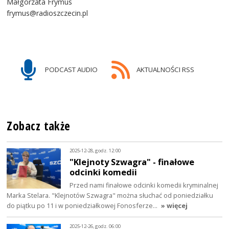
Małgorzata Frymus
frymus@radioszczecin.pl
PODCAST AUDIO
AKTUALNOŚCI RSS
Zobacz także
2025-12-28, godz. 12:00
"Klejnoty Szwagra" - finałowe
odcinki komedii
Przed nami finałowe odcinki komedii kryminalnej
Marka Stelara. "Klejnotów Szwagra" można słuchać od poniedziałku
do piątku po 11 i w poniedziałkowej Fonosferze…
» więcej
2025-12-26, godz. 06:00