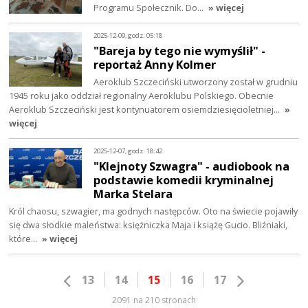
Programu Społecznik. Do…
» więcej
2025-12-09, godz. 05:18
"Bareja by tego nie wymyślił" -
reportaż Anny Kolmer
Aeroklub Szczeciński utworzony został w grudniu
1945 roku jako oddział regionalny Aeroklubu Polskiego. Obecnie
Aeroklub Szczeciński jest kontynuatorem osiemdziesięcioletniej…
»
więcej
2025-12-07, godz. 18:42
"Klejnoty Szwagra" - audiobook na
podstawie komedii kryminalnej
Marka Stelara
Król chaosu, szwagier, ma godnych następców. Oto na świecie pojawiły
się dwa słodkie maleństwa: księżniczka Maja i książę Gucio. Bliźniaki,
które…
» więcej
13
14
15
16
17
2091 na 210 stronach