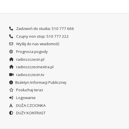
Zadzwoń do studia: 510 777 666
Czujny non stop: 510 777 222
Wyślij do nas wiadomość
Prognoza pogody
radioszczecin.pl
radioszczecinextra.pl
radioszczecin.tv
Biuletyn Informacji Publicznej
Posłuchaj teraz
Logowanie
DUŻA CZCIONKA
DUŻY KONTRAST