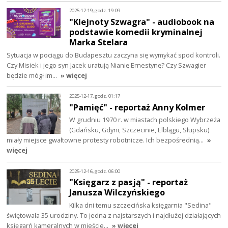
2025-12-19, godz. 19:09
"Klejnoty Szwagra" - audiobook na
podstawie komedii kryminalnej
Marka Stelara
Sytuacja w pociągu do Budapesztu zaczyna się wymykać spod kontroli.
Czy Misiek i jego syn Jacek uratują Nianię Ernestynę? Czy Szwagier
będzie mógł im…
» więcej
2025-12-17, godz. 01:17
"Pamięć" - reportaż Anny Kolmer
W grudniu 1970 r. w miastach polskiego Wybrzeża
(Gdańsku, Gdyni, Szczecinie, Elblągu, Słupsku)
miały miejsce gwałtowne protesty robotnicze. Ich bezpośrednią…
»
więcej
2025-12-16, godz. 06:00
"Księgarz z pasją" - reportaż
Janusza Wilczyńskiego
Kilka dni temu szczecińska księgarnia "Sedina"
świętowała 35 urodziny. To jedna z najstarszych i najdłużej działających
księgarń kameralnych w mieście…
» więcej