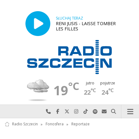
SŁUCHAJ TERAZ
RENI JUSIS - LAISSE TOMBER
LES FILLES
°C
jutro
pojutrze
19
°C
°C
22
24
Najlepiej po prostu do nas zadzwoń
Odwiedź nas na Facebook-u
Odwiedź nas na X
Odwiedź nas na Instagram-ie
Odwiedź nas na TikTok-u
Szukaj nas na Spotify
Wyślij do nas w
Szukaj
Radio Szczecin
»
Fonosfera
»
Reportaże