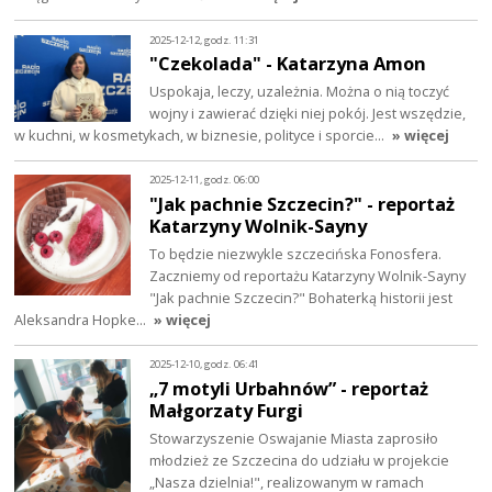
2025-12-12, godz. 11:31
"Czekolada" - Katarzyna Amon
Uspokaja, leczy, uzależnia. Można o nią toczyć
wojny i zawierać dzięki niej pokój. Jest wszędzie,
w kuchni, w kosmetykach, w biznesie, polityce i sporcie…
» więcej
2025-12-11, godz. 06:00
"Jak pachnie Szczecin?" - reportaż
Katarzyny Wolnik-Sayny
To będzie niezwykle szczecińska Fonosfera.
Zaczniemy od reportażu Katarzyny Wolnik-Sayny
"Jak pachnie Szczecin?" Bohaterką historii jest
Aleksandra Hopke…
» więcej
2025-12-10, godz. 06:41
„7 motyli Urbahnów” - reportaż
Małgorzaty Furgi
Stowarzyszenie Oswajanie Miasta zaprosiło
młodzież ze Szczecina do udziału w projekcie
„Nasza dzielnia!", realizowanym w ramach