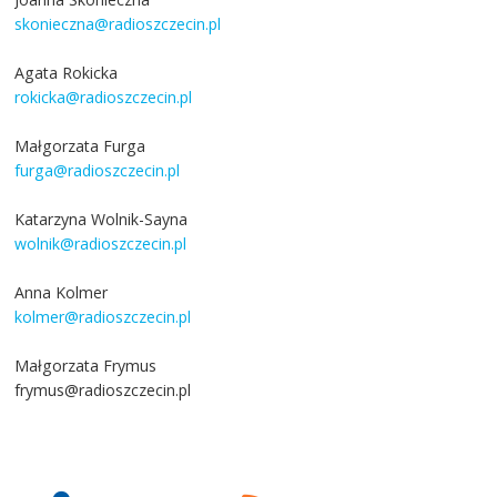
skonieczna@radioszczecin.pl
Agata Rokicka
rokicka@radioszczecin.pl
Małgorzata Furga
furga@radioszczecin.pl
Katarzyna Wolnik-Sayna
wolnik@radioszczecin.pl
Anna Kolmer
kolmer@radioszczecin.pl
Małgorzata Frymus
frymus@radioszczecin.pl