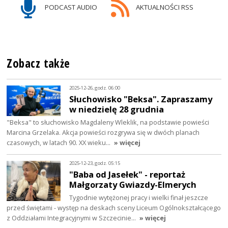
PODCAST AUDIO
AKTUALNOŚCI RSS
Zobacz także
2025-12-26, godz. 06:00
Słuchowisko "Beksa". Zapraszamy
w niedzielę 28 grudnia
"Beksa" to słuchowisko Magdaleny Wleklik, na podstawie powieści
Marcina Grzelaka. Akcja powieści rozgrywa się w dwóch planach
czasowych, w latach 90. XX wieku…
» więcej
2025-12-23, godz. 05:15
"Baba od Jasełek" - reportaż
Małgorzaty Gwiazdy-Elmerych
Tygodnie wytężonej pracy i wielki finał jeszcze
przed świętami - występ na deskach sceny Liceum Ogólnokształcącego
z Oddziałami Integracyjnymi w Szczecinie…
» więcej