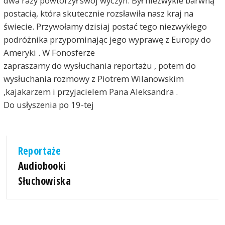
dwa razy powtórzył swój wyczyn. Był niezwykle barwną
postacią, która skutecznie rozsławiła nasz kraj na
świecie. Przywołamy dzisiaj postać tego niezwykłego
podróżnika przypominając jego wyprawę z Europy do
Ameryki . W Fonosferze
zapraszamy do wysłuchania reportażu , potem do
wysłuchania rozmowy z Piotrem Wilanowskim
,kajakarzem i przyjacielem Pana Aleksandra .
Do usłyszenia po 19-tej
Reportaże
Audiobooki
Słuchowiska