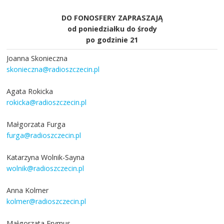
DO FONOSFERY ZAPRASZAJĄ
od poniedziałku do środy
po godzinie 21
Joanna Skonieczna
skonieczna@radioszczecin.pl
Agata Rokicka
rokicka@radioszczecin.pl
Małgorzata Furga
furga@radioszczecin.pl
Katarzyna Wolnik-Sayna
wolnik@radioszczecin.pl
Anna Kolmer
kolmer@radioszczecin.pl
Małgorzata Frymus