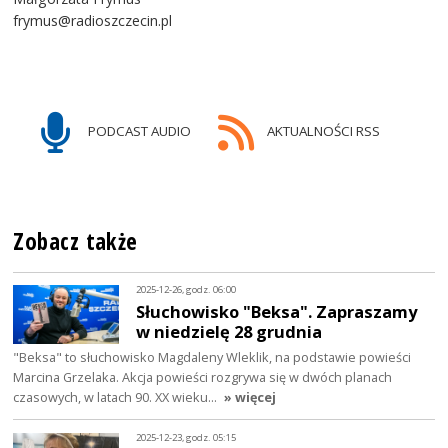
frymus@radioszczecin.pl
PODCAST AUDIO
AKTUALNOŚCI RSS
Zobacz także
2025-12-26, godz. 06:00
Słuchowisko "Beksa". Zapraszamy
w niedzielę 28 grudnia
"Beksa" to słuchowisko Magdaleny Wleklik, na podstawie powieści
Marcina Grzelaka. Akcja powieści rozgrywa się w dwóch planach
czasowych, w latach 90. XX wieku…
» więcej
2025-12-23, godz. 05:15