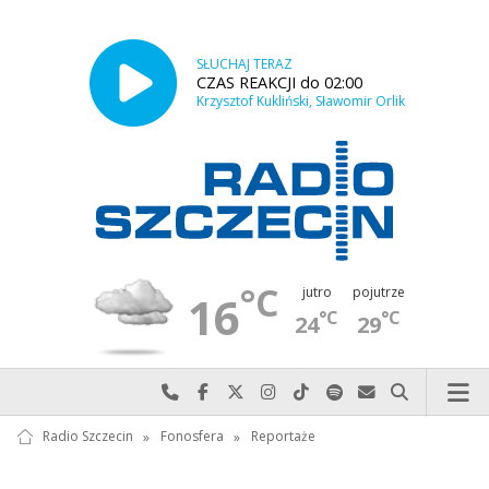
SŁUCHAJ TERAZ
CZAS REAKCJI do 02:00
Krzysztof Kukliński, Sławomir Orlik
°C
jutro
pojutrze
16
°C
°C
24
29
Najlepiej po prostu do nas zadzwoń
Odwiedź nas na Facebook-u
Odwiedź nas na X
Odwiedź nas na Instagram-ie
Odwiedź nas na TikTok-u
Szukaj nas na Spotify
Wyślij do nas w
Szukaj
Radio Szczecin
»
Fonosfera
»
Reportaże