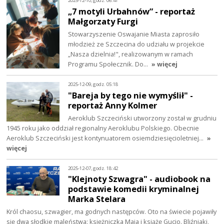
2025-12-10, godz. 06:41
„7 motyli Urbahnów” - reportaż
Małgorzaty Furgi
Stowarzyszenie Oswajanie Miasta zaprosiło
młodzież ze Szczecina do udziału w projekcie
„Nasza dzielnia!", realizowanym w ramach
Programu Społecznik. Do…
» więcej
2025-12-09, godz. 05:18
"Bareja by tego nie wymyślił" -
reportaż Anny Kolmer
Aeroklub Szczeciński utworzony został w grudniu
1945 roku jako oddział regionalny Aeroklubu Polskiego. Obecnie
Aeroklub Szczeciński jest kontynuatorem osiemdziesięcioletniej…
»
więcej
2025-12-07, godz. 18:42
"Klejnoty Szwagra" - audiobook na
podstawie komedii kryminalnej
Marka Stelara
Król chaosu, szwagier, ma godnych następców. Oto na świecie pojawiły
się dwa słodkie maleństwa: księżniczka Maja i książę Gucio. Bliźniaki,