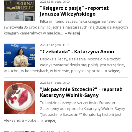
2025-12-16, godz. 06:00
"Księgarz z pasją" - reportaż
Janusza Wilczyńskiego
Kilka dni temu szczecińska księgarnia "Sedina"
świętowała 35 urodziny. To jedna z najstarszych i najdłużej działających
księgarń kameralnych w mieście…
» więcej
2025-12-12, godz. 11:31
"Czekolada" - Katarzyna Amon
Uspokaja, leczy, uzależnia. Można o nią toczyć
wojny i zawierać dzięki niej pokój. Jest wszędzie,
w kuchni, w kosmetykach, w biznesie, polityce i sporcie…
» więcej
2025-12-11, godz. 06:00
"Jak pachnie Szczecin?" - reportaż
Katarzyny Wolnik-Sayny
To będzie niezwykle szczecińska Fonosfera.
Zaczniemy od reportażu Katarzyny Wolnik-Sayny
"Jak pachnie Szczecin?" Bohaterką historii jest
Aleksandra Hopke…
» więcej