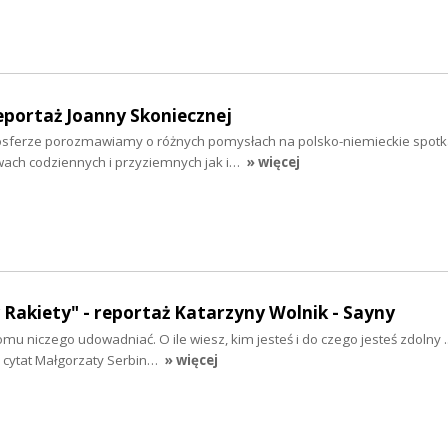
eportaż Joanny Skoniecznej
osferze porozmawiamy o różnych pomysłach na polsko-niemieckie spotk
ach codziennych i przyziemnych jak i…
» więcej
 Rakiety" - reportaż Katarzyny Wolnik - Sayny
mu niczego udowadniać. O ile wiesz, kim jesteś i do czego jesteś zdolny ..
y cytat Małgorzaty Serbin…
» więcej