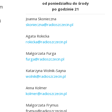
od poniedziałku do środy
em
po godzinie 21
Joanna Skonieczna
i
skonieczna@radioszczecin.pl
Agata Rokicka
rokicka@radioszczecin.pl
Małgorzata Furga
furga@radioszczecin.pl
Katarzyna Wolnik-Sayna
wolnik@radioszczecin.pl
Anna Kolmer
kolmer@radioszczecin.pl
Małgorzata Frymus
frymus@radioszczecin.pl