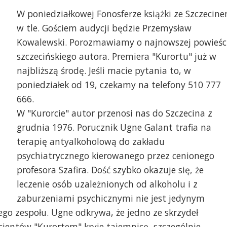
W poniedziałkowej Fonosferze książki ze Szczecin
w tle. Gościem audycji będzie Przemysław
Kowalewski. Porozmawiamy o najnowszej powieśc
szczecińskiego autora. Premiera "Kurortu" już w
najbliższą środę. Jeśli macie pytania to, w
poniedziałek od 19, czekamy na telefony 510 777
666.
W "Kurorcie" autor przenosi nas do Szczecina z
grudnia 1976. Porucznik Ugne Galant trafia na
terapię antyalkoholową do zakładu
psychiatrycznego kierowanego przez cenionego
profesora Szafira. Dość szybko okazuje się, że
leczenie osób uzależnionych od alkoholu i z
zaburzeniami psychicznymi nie jest jedynym
ego zespołu. Ugne odkrywa, że jedno ze skrzydeł
jentów "Kurortem" kryje tajemnicę, szczególnie