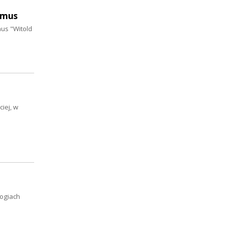
ymus
mus "Witold
iej, w
logiach