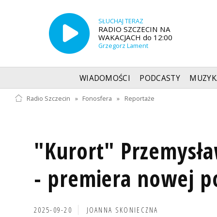
SŁUCHAJ TERAZ
RADIO SZCZECIN NA
WAKACJACH do 12:00
Grzegorz Lament
WIADOMOŚCI
PODCASTY
MUZYK
Radio Szczecin
»
Fonosfera
»
Reportaże
"Kurort" Przemysł
- premiera nowej p
2025-09-20
JOANNA SKONIECZNA