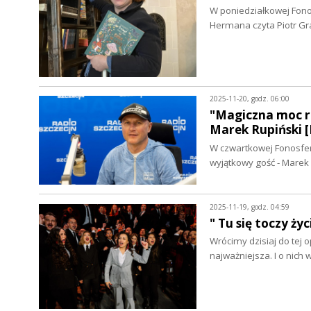
W poniedziałkowej Fono
Hermana czyta Piotr Gr
2025-11-20, godz. 06:00
"Magiczna moc ro
Marek Rupiński
W czwartkowej Fonosferz
wyjątkowy gość - Marek
2025-11-19, godz. 04:59
" Tu się toczy ż
Wrócimy dzisiaj do tej o
najważniejsza. I o nich