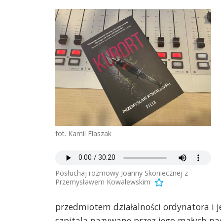
fot. Kamil Flaszak
Posłuchaj rozmowy Joanny Skoniecznej z
Przemysławem Kowalewskim
przedmiotem działalności ordynatora i j
szpitala nazywane przez jego małych pac