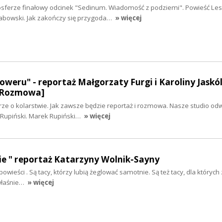
sferze finałowy odcinek "Sedinum. Wiadomość z podziemi". Powieść Le
abowski. Jak zakończy się przygoda…
» więcej
weru" - reportaż Małgorzaty Furgi i Karoliny Jaskól
 [Rozmowa]
e o kolarstwie. Jak zawsze będzie reportaż i rozmowa. Nasze studio odw
 Rupiński. Marek Rupiński…
» więcej
ycie " reportaż Katarzyny Wolnik-Sayny
powieści . Są tacy, którzy lubią żeglować samotnie. Są też tacy, dla których 
 właśnie…
» więcej