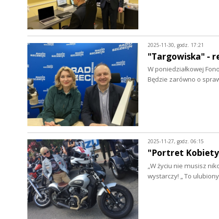
2025-11-30, godz. 17:21
"Targowiska" - r
W poniedziałkowej Fon
Będzie zarówno o spraw
2025-11-27, godz. 06:15
"Portret Kobiety
„W życiu nie musisz niko
wystarczy! „ To ulubion