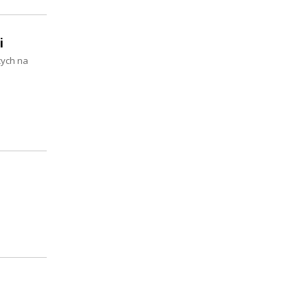
i
cych na