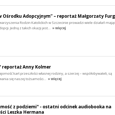
w Ośrodku Adopcyjnym” – reportaż Małgorzaty Furg
arzyszenia Rodzin Katolickich w Szczecinie prowadzi wiele działań mają
pcji. Jedną z takich okazji jest…
» więcej
 reportaż Anny Kolmer
ajomość kart przeszłości własnej rodziny, a szerzej – współobywateli, są
ania się naszej tożsamości…
» więcej
mość z podziemi" - ostatni odcinek audiobooka na
ści Leszka Hermana