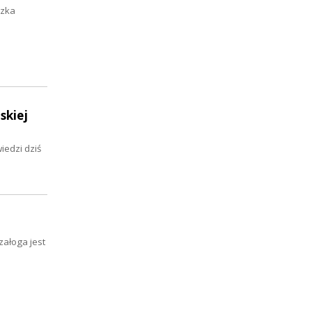
szka
skiej
iedzi dziś
załoga jest