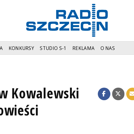
A
KONKURSY
STUDIO S-1
REKLAMA
O NAS
aw Kowalewski
owieści