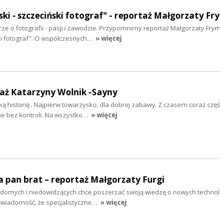
ki - szczeciński fotograf" - reportaż Małgorzaty Fr
e o fotografii - pasji i zawodzie. Przypomnimy reportaż Małgorzaty Fry
ki fotograf". O współczesnych…
» więcej
taż Katarzyny Wolnik -Sayny
ą historię.. Najpierw towarzysko, dla dobrej zabawy. Z czasem coraz częśc
ne bez kontroli. Na wszystko…
» więcej
 pan brat – reportaż Małgorzaty Furgi
idomych i niedowidzących chce poszerzać swoją wiedzę o nowych techno
świadomość, że specjalistyczne…
» więcej