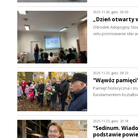
2025-11-26, godz. 06:00
„Dzień otwarty 
Ośrodek Adopcyjny Stow
celu promowanie idei ado
2025-11-25, godz. 08:33
"Wąwóz pamięci"
Pamięć historyczna i zn
fundamentem kształtow
2025-11-23, godz. 20:18
"Sedinum. Wiado
podstawie powie