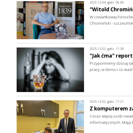
2025-12-04, godz. 06:00
"Witold Chromińs
W czwartkowej Fonosferz
Chromiński - szczecińs
2025-12-03, godz. 11:39
"Jak ćma" repor
Przypomnimy dzisiaj tak
pracy, w domu i co waż
2025-12-02, godz. 11:21
Z komputerem za
Coraz więcej osób niew
informatycznych. Mają 