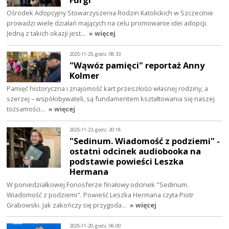
Ośrodek Adopcyjny Stowarzyszenia Rodzin Katolickich w Szczecinie
prowadzi wiele działań mających na celu promowanie idei adopcji.
Jedną z takich okazji jest…
» więcej
2025-11-25, godz. 08:33
"Wąwóz pamięci" reportaż Anny
Kolmer
Pamięć historyczna i znajomość kart przeszłości własnej rodziny, a
szerzej – współobywateli, są fundamentem kształtowania się naszej
tożsamości…
» więcej
2025-11-23, godz. 20:18
"Sedinum. Wiadomość z podziemi" -
ostatni odcinek audiobooka na
podstawie powieści Leszka
Hermana
W poniedziałkowej Fonosferze finałowy odcinek "Sedinum.
Wiadomość z podziemi". Powieść Leszka Hermana czyta Piotr
Grabowski. Jak zakończy się przygoda…
» więcej
2025-11-20, godz. 06:00