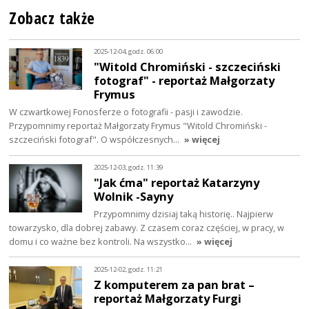
Zobacz także
2025-12-04, godz. 06:00
"Witold Chromiński - szczeciński
fotograf" - reportaż Małgorzaty
Frymus
W czwartkowej Fonosferze o fotografii - pasji i zawodzie.
Przypomnimy reportaż Małgorzaty Frymus "Witold Chromiński -
szczeciński fotograf". O współczesnych…
» więcej
2025-12-03, godz. 11:39
"Jak ćma" reportaż Katarzyny
Wolnik -Sayny
Przypomnimy dzisiaj taką historię.. Najpierw
towarzysko, dla dobrej zabawy. Z czasem coraz częściej, w pracy, w
domu i co ważne bez kontroli. Na wszystko…
» więcej
2025-12-02, godz. 11:21
Z komputerem za pan brat –
reportaż Małgorzaty Furgi