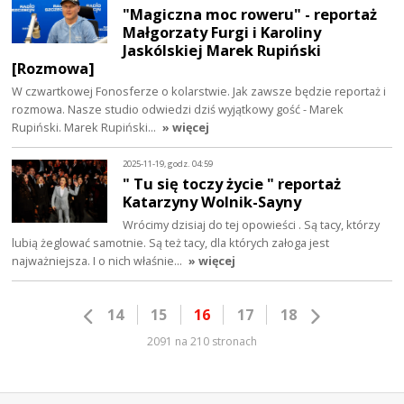
"Magiczna moc roweru" - reportaż
Małgorzaty Furgi i Karoliny
Jaskólskiej Marek Rupiński
[Rozmowa]
W czwartkowej Fonosferze o kolarstwie. Jak zawsze będzie reportaż i
rozmowa. Nasze studio odwiedzi dziś wyjątkowy gość - Marek
Rupiński. Marek Rupiński…
» więcej
2025-11-19, godz. 04:59
" Tu się toczy życie " reportaż
Katarzyny Wolnik-Sayny
Wrócimy dzisiaj do tej opowieści . Są tacy, którzy
lubią żeglować samotnie. Są też tacy, dla których załoga jest
najważniejsza. I o nich właśnie…
» więcej
14
15
16
17
18
2091 na 210 stronach