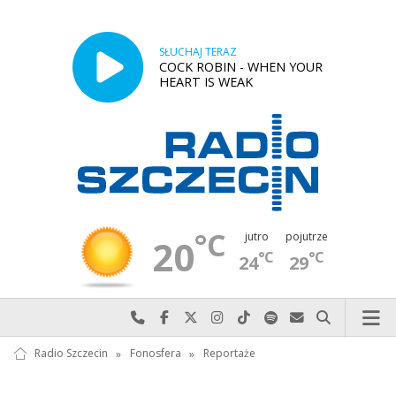
SŁUCHAJ TERAZ
COCK ROBIN - WHEN YOUR
HEART IS WEAK
°C
jutro
pojutrze
20
°C
°C
24
29
Najlepiej po prostu do nas zadzwoń
Odwiedź nas na Facebook-u
Odwiedź nas na X
Odwiedź nas na Instagram-ie
Odwiedź nas na TikTok-u
Szukaj nas na Spotify
Wyślij do nas w
Szukaj
Radio Szczecin
»
Fonosfera
»
Reportaże