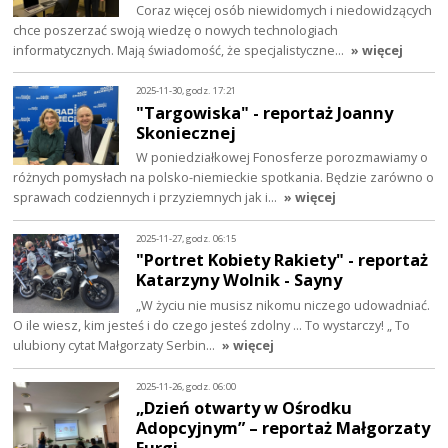
Coraz więcej osób niewidomych i niedowidzących
chce poszerzać swoją wiedzę o nowych technologiach
informatycznych. Mają świadomość, że specjalistyczne…
» więcej
2025-11-30, godz. 17:21
"Targowiska" - reportaż Joanny
Skoniecznej
W poniedziałkowej Fonosferze porozmawiamy o
różnych pomysłach na polsko-niemieckie spotkania. Będzie zarówno o
sprawach codziennych i przyziemnych jak i…
» więcej
2025-11-27, godz. 06:15
"Portret Kobiety Rakiety" - reportaż
Katarzyny Wolnik - Sayny
„W życiu nie musisz nikomu niczego udowadniać.
O ile wiesz, kim jesteś i do czego jesteś zdolny ... To wystarczy! „ To
ulubiony cytat Małgorzaty Serbin…
» więcej
2025-11-26, godz. 06:00
„Dzień otwarty w Ośrodku
Adopcyjnym” – reportaż Małgorzaty
Furgi