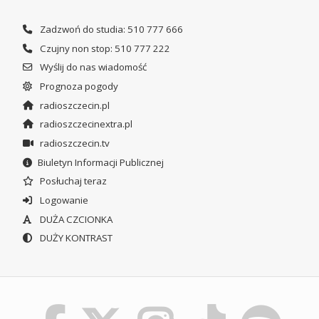
Zadzwoń do studia: 510 777 666
Czujny non stop: 510 777 222
Wyślij do nas wiadomość
Prognoza pogody
radioszczecin.pl
radioszczecinextra.pl
radioszczecin.tv
Biuletyn Informacji Publicznej
Posłuchaj teraz
Logowanie
DUŻA CZCIONKA
DUŻY KONTRAST