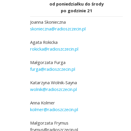
od poniedziałku do środy
po godzinie 21
Joanna Skonieczna
skonieczna@radioszczecin.pl
Agata Rokicka
rokicka@radioszczecin.pl
Małgorzata Furga
furga@radioszczecin.pl
Katarzyna Wolnik-Sayna
wolnik@radioszczecin.pl
Anna Kolmer
kolmer@radioszczecin.pl
Małgorzata Frymus
frymus@radioszczecin.pl