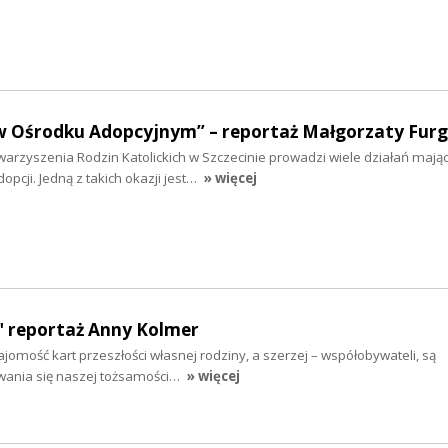
w Ośrodku Adopcyjnym” – reportaż Małgorzaty Furg
arzyszenia Rodzin Katolickich w Szczecinie prowadzi wiele działań mają
pcji. Jedną z takich okazji jest…
» więcej
 reportaż Anny Kolmer
ajomość kart przeszłości własnej rodziny, a szerzej – współobywateli, są
ania się naszej tożsamości…
» więcej