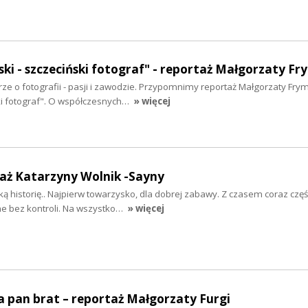
ki - szczeciński fotograf" - reportaż Małgorzaty Fr
e o fotografii - pasji i zawodzie. Przypomnimy reportaż Małgorzaty Fry
ki fotograf". O współczesnych…
» więcej
taż Katarzyny Wolnik -Sayny
ą historię.. Najpierw towarzysko, dla dobrej zabawy. Z czasem coraz częśc
ne bez kontroli. Na wszystko…
» więcej
 pan brat – reportaż Małgorzaty Furgi