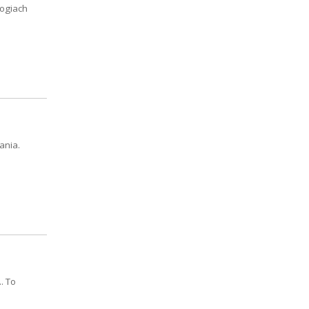
logiach
ania.
. To