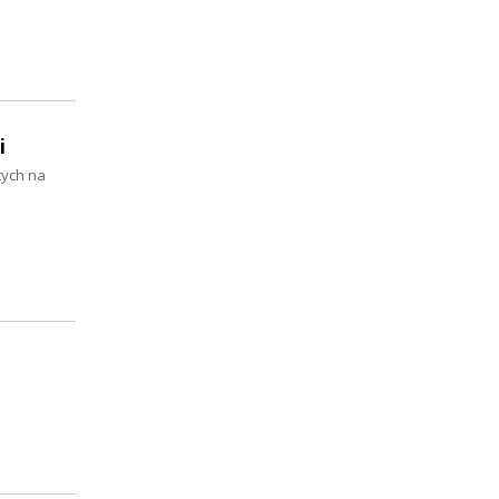
i
cych na