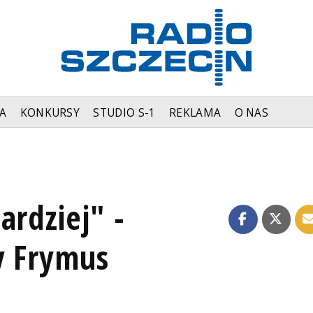
A
KONKURSY
STUDIO S-1
REKLAMA
O NAS
ardziej" -
y Frymus