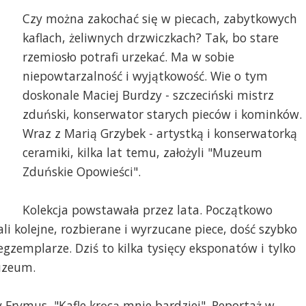
Czy można zakochać się w piecach, zabytkowych
kaflach, żeliwnych drzwiczkach? Tak, bo stare
rzemiosło potrafi urzekać. Ma w sobie
niepowtarzalność i wyjątkowość. Wie o tym
doskonale Maciej Burdzy - szczeciński mistrz
zduński, konserwator starych pieców i kominków.
Wraz z Marią Grzybek - artystką i konserwatorką
ceramiki, kilka lat temu, założyli "Muzeum
Zduńskie Opowieści".
Kolekcja powstawała przez lata. Początkowo
li kolejne, rozbierane i wyrzucane piece, dość szybko
egzemplarze. Dziś to kilka tysięcy eksponatów i tylko
Muzeum.
Frymus, "Kafle kręcą mnie bardziej". Reportaż w