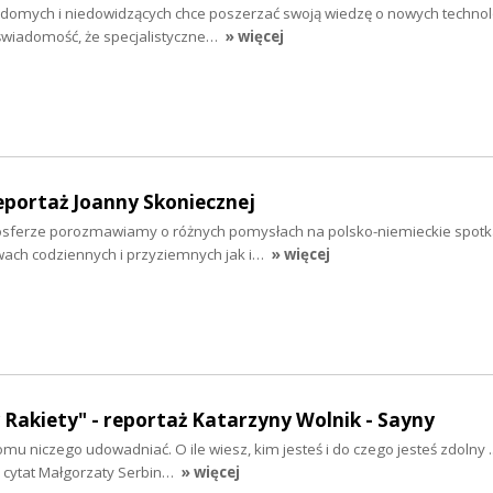
idomych i niedowidzących chce poszerzać swoją wiedzę o nowych techno
świadomość, że specjalistyczne…
» więcej
eportaż Joanny Skoniecznej
osferze porozmawiamy o różnych pomysłach na polsko-niemieckie spotk
ach codziennych i przyziemnych jak i…
» więcej
 Rakiety" - reportaż Katarzyny Wolnik - Sayny
mu niczego udowadniać. O ile wiesz, kim jesteś i do czego jesteś zdolny ..
y cytat Małgorzaty Serbin…
» więcej