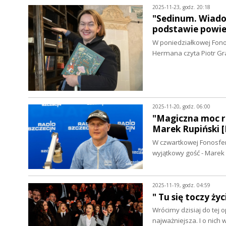
2025-11-23, godz. 20:18
"Sedinum. Wiado
podstawie powie
W poniedziałkowej Fono
Hermana czyta Piotr Gr
2025-11-20, godz. 06:00
"Magiczna moc ro
Marek Rupiński
W czwartkowej Fonosferz
wyjątkowy gość - Marek
2025-11-19, godz. 04:59
" Tu się toczy ż
Wrócimy dzisiaj do tej o
najważniejsza. I o nich