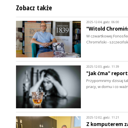
Zobacz także
2025-12-04, godz. 06:00
"Witold Chromińs
W czwartkowej Fonosferz
Chromiński - szczecińs
2025-12-03, godz. 11:39
"Jak ćma" repor
Przypomnimy dzisiaj tak
pracy, w domu i co waż
2025-12-02, godz. 11:21
Z komputerem za