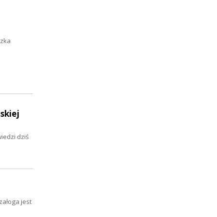
szka
skiej
iedzi dziś
załoga jest