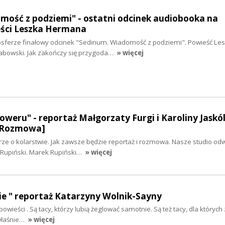
mość z podziemi" - ostatni odcinek audiobooka na
ści Leszka Hermana
sferze finałowy odcinek "Sedinum. Wiadomość z podziemi". Powieść Le
abowski. Jak zakończy się przygoda…
» więcej
weru" - reportaż Małgorzaty Furgi i Karoliny Jaskól
 [Rozmowa]
e o kolarstwie. Jak zawsze będzie reportaż i rozmowa. Nasze studio odw
 Rupiński. Marek Rupiński…
» więcej
ycie " reportaż Katarzyny Wolnik-Sayny
powieści . Są tacy, którzy lubią żeglować samotnie. Są też tacy, dla których 
 właśnie…
» więcej