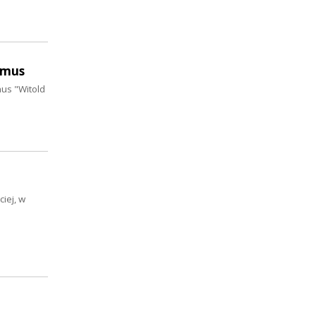
ymus
mus "Witold
iej, w