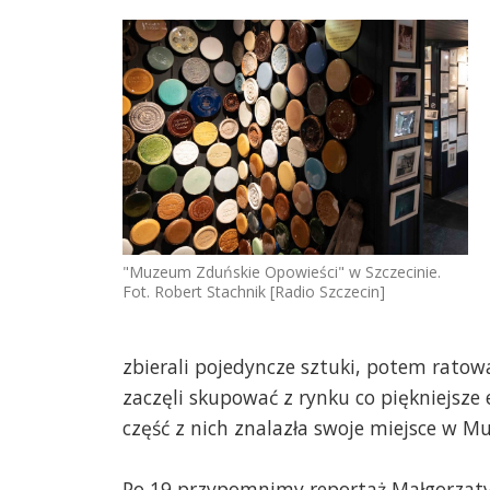
"Muzeum Zduńskie Opowieści" w Szczecinie.
Fot. Robert Stachnik [Radio Szczecin]
zbierali pojedyncze sztuki, potem ratowa
zaczęli skupować z rynku co piękniejsze 
część z nich znalazła swoje miejsce w 
Po 19 przypomnimy reportaż Małgorzaty 