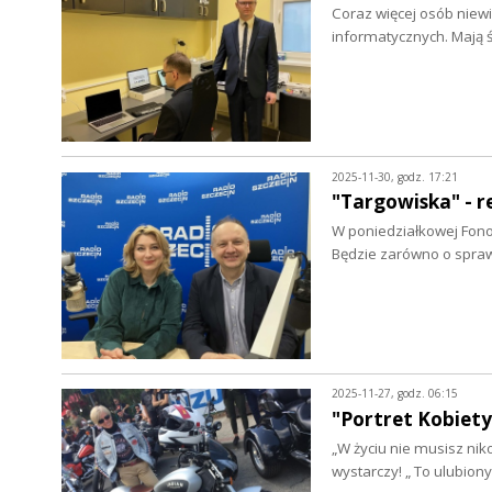
Coraz więcej osób niew
informatycznych. Mają 
2025-11-30, godz. 17:21
"Targowiska" - r
W poniedziałkowej Fon
Będzie zarówno o spraw
2025-11-27, godz. 06:15
"Portret Kobiety
„W życiu nie musisz niko
wystarczy! „ To ulubion