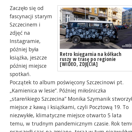
Zaczęło się od
fascynacji starym
Szczecinem i
zdjęć na
Instagramie,
później była
Retro księgarnia na kółkach
książka, jeszcze
ruszy w trasę po regionie
[WIDEO, ZDJĘCIA]
później miejsce
spotkań.
Początek to album poświęcony Szczecinowi pt.
„Kamienica w lesie”. Później miłośniczka
„stareńkiego Szczecina” Monika Szymanik stworzy
miejsce z kawą i książkami, czyli Pocztową 19. To
niezwykłe, klimatyczne miejsce otwarto 5 lata
temu, w trudnym pandemicznym czasie. Rok tem
przyszedł czas na zmianę, teraz w tym niezwykły