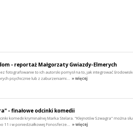
om - reportaż Małgorzaty Gwiazdy-Elmerych
rzez fotografowanie to ich autorski pomysł na to, jak integrować środowis
rych psychicznie lub z zaburzeniami…
» więcej
a" - finałowe odcinki komedii
cinki komedii kryminalnej Marka Stelara. "Klejnotów Szwagra" można sł
 po 11 i w poniedziałkowej Fonosferze…
» więcej