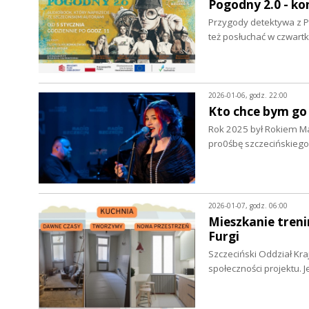
Pogodny 2.0 - ko
Przygody detektywa z Po
też posłuchać w czwart
2026-01-06, godz. 22:00
Kto chce bym go
Rok 2025 był Rokiem Mar
pro0śbę szczecińskiego
2026-01-07, godz. 06:00
Mieszkanie treni
Furgi
Szczeciński Oddział Kr
społeczności projektu. 