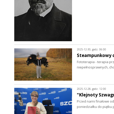
2025-12-30, godz. 06:00
Steampunkowy d
Fototerapia - terapia p
niepełnosprawnych, cho
2025-12-28, godz. 12:00
"Klejnoty Szwagr
Przed nami finałowe od
poniedziałku do piątku