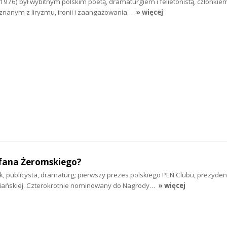
1976) był wybitnym polskim poetą, dramaturgiem i felietonistą, członkie
znanym z liryzmu, ironii i zaangażowania…
» więcej
fana Żeromskiego?
, publicysta, dramaturg; pierwszy prezes polskiego PEN Clubu, prezyden
piańskiej. Czterokrotnie nominowany do Nagrody…
» więcej