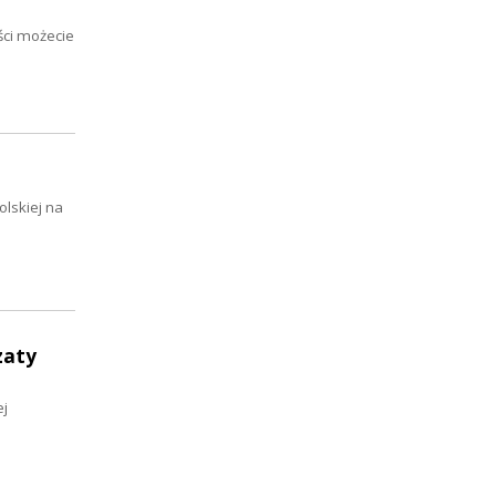
ści możecie
olskiej na
zaty
ej