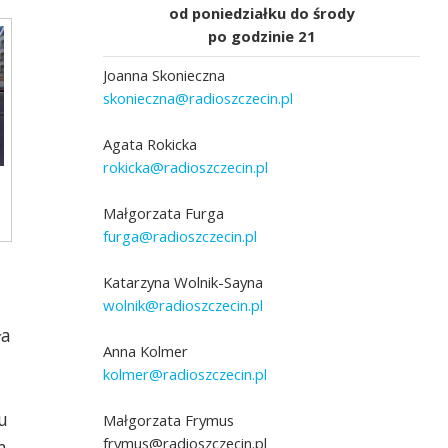
od poniedziałku do środy
po godzinie 21
Joanna Skonieczna
skonieczna@radioszczecin.pl
Agata Rokicka
rokicka@radioszczecin.pl
Małgorzata Furga
furga@radioszczecin.pl
Katarzyna Wolnik-Sayna
wolnik@radioszczecin.pl
ła
Anna Kolmer
kolmer@radioszczecin.pl
u
Małgorzata Frymus
frymus@radioszczecin.pl
m