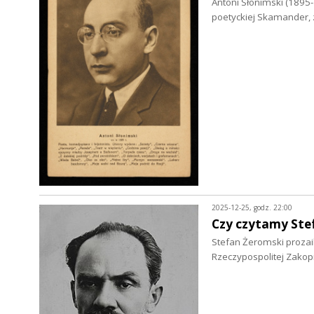
Antoni Słonimski (1895-
poetyckiej Skamander, 
2025-12-25, godz. 22:00
Czy czytamy Ste
Stefan Żeromski prozaik
Rzeczypospolitej Zako