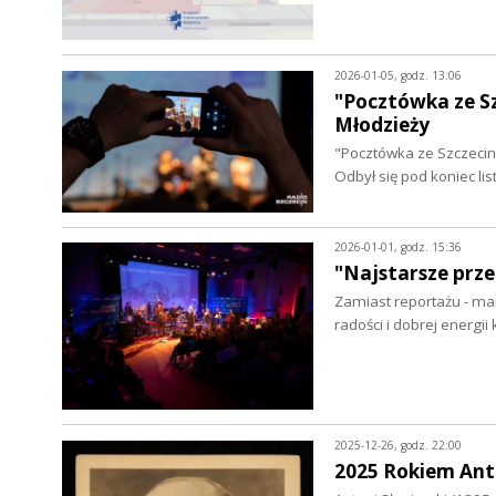
2026-01-05, godz. 13:06
"Pocztówka ze Sz
Młodzieży
"Pocztówka ze Szczecina"
Odbył się pod koniec l
2026-01-01, godz. 15:36
"Najstarsze prze
Zamiast reportażu - mam
radości i dobrej energii
2025-12-26, godz. 22:00
2025 Rokiem Ant