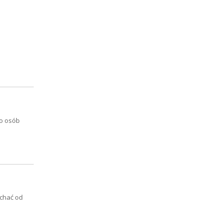
ko osób
uchać od