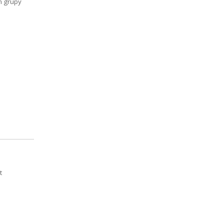
m grupy
t