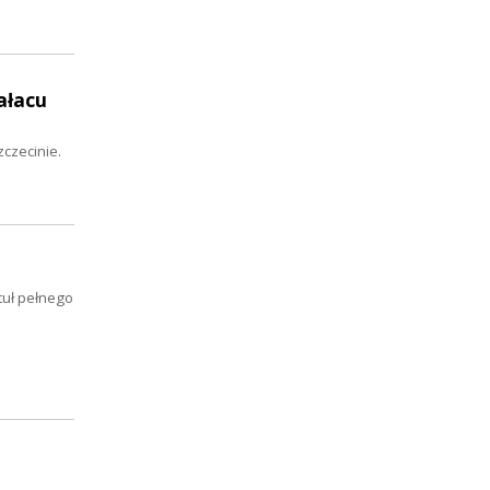
ałacu
zczecinie.
tuł pełnego