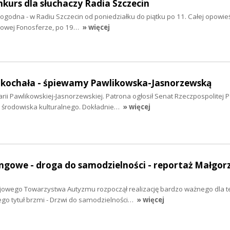
nkurs dla słuchaczy Radia Szczecin
godna - w Radiu Szczecin od poniedziałku do piątku po 11. Całej opowie
kowej Fonosferze, po 19…
» więcej
 kochała - śpiewamy Pawlikowska-Jasnorzewską
ii Pawlikowskiej-Jasnorzewskiej. Patrona ogłosił Senat Rzeczpospolitej P
 środowiska kulturalnego. Dokładnie…
» więcej
ngowe - droga do samodzielności - reportaż Małgor
ajowego Towarzystwa Autyzmu rozpoczął realizację bardzo ważnego dla t
Jego tytuł brzmi - Drzwi do samodzielności…
» więcej