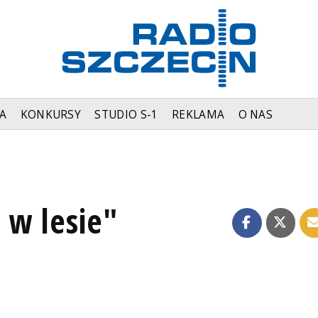
A
KONKURSY
STUDIO S-1
REKLAMA
O NAS
 w lesie"