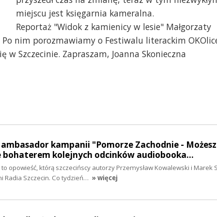
miejscu jest księgarnia kameralna.
Reportaż "Widok z kamienicy w lesie" Małgorzaty
 Po nim porozmawiamy o Festiwalu literackim OKOlic
się w Szczecinie. Zapraszam, Joanna Skonieczna
- ambasador kampanii "Pomorze Zachodnie - Możesz
e bohaterem kolejnych odcinków audiobooka…
to opowieść, którą szczecińscy autorzy Przemysław Kowalewski i Marek S
i Radia Szczecin. Co tydzień…
» więcej