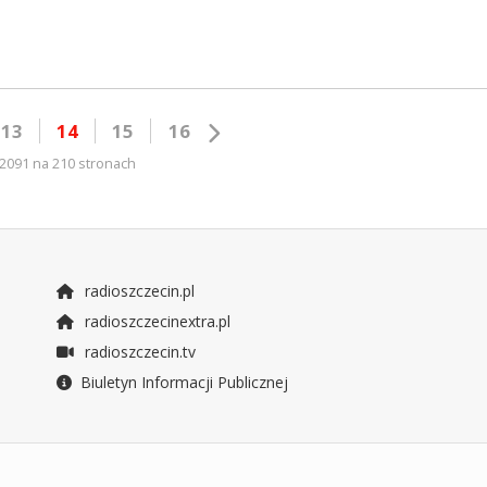
13
14
15
16
2091 na 210 stronach
radioszczecin.pl
radioszczecinextra.pl
radioszczecin.tv
Biuletyn Informacji Publicznej