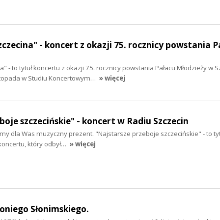
czecina" - koncert z okazji 75. rocznicy powstania P
 - to tytuł koncertu z okazji 75. rocznicy powstania Pałacu Młodzieży w S
istopada w Studiu Koncertowym…
» więcej
boje szczecińskie" - koncert w Radiu Szczecin
y dla Was muzyczny prezent. "Najstarsze przeboje szczecińskie" - to ty
 koncertu, który odbył…
» więcej
oniego Słonimskiego.