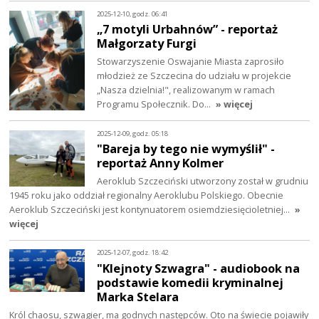
2025-12-10, godz. 06:41
„7 motyli Urbahnów” - reportaż
Małgorzaty Furgi
Stowarzyszenie Oswajanie Miasta zaprosiło
młodzież ze Szczecina do udziału w projekcie
„Nasza dzielnia!", realizowanym w ramach
Programu Społecznik. Do…
» więcej
2025-12-09, godz. 05:18
"Bareja by tego nie wymyślił" -
reportaż Anny Kolmer
Aeroklub Szczeciński utworzony został w grudniu
1945 roku jako oddział regionalny Aeroklubu Polskiego. Obecnie
Aeroklub Szczeciński jest kontynuatorem osiemdziesięcioletniej…
»
więcej
2025-12-07, godz. 18:42
"Klejnoty Szwagra" - audiobook na
podstawie komedii kryminalnej
Marka Stelara
Król chaosu, szwagier, ma godnych następców. Oto na świecie pojawiły