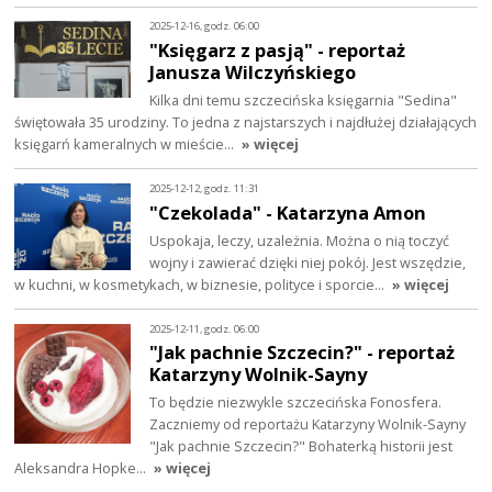
2025-12-16, godz. 06:00
"Księgarz z pasją" - reportaż
Janusza Wilczyńskiego
Kilka dni temu szczecińska księgarnia "Sedina"
świętowała 35 urodziny. To jedna z najstarszych i najdłużej działających
księgarń kameralnych w mieście…
» więcej
2025-12-12, godz. 11:31
"Czekolada" - Katarzyna Amon
Uspokaja, leczy, uzależnia. Można o nią toczyć
wojny i zawierać dzięki niej pokój. Jest wszędzie,
w kuchni, w kosmetykach, w biznesie, polityce i sporcie…
» więcej
2025-12-11, godz. 06:00
"Jak pachnie Szczecin?" - reportaż
Katarzyny Wolnik-Sayny
To będzie niezwykle szczecińska Fonosfera.
Zaczniemy od reportażu Katarzyny Wolnik-Sayny
"Jak pachnie Szczecin?" Bohaterką historii jest
Aleksandra Hopke…
» więcej