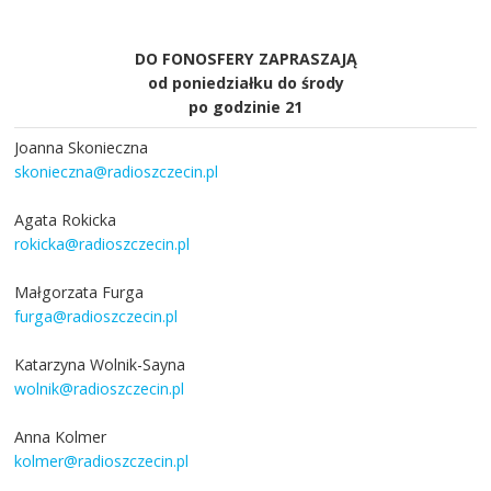
DO FONOSFERY ZAPRASZAJĄ
od poniedziałku do środy
po godzinie 21
Joanna Skonieczna
skonieczna@radioszczecin.pl
Agata Rokicka
rokicka@radioszczecin.pl
Małgorzata Furga
furga@radioszczecin.pl
Katarzyna Wolnik-Sayna
wolnik@radioszczecin.pl
Anna Kolmer
kolmer@radioszczecin.pl