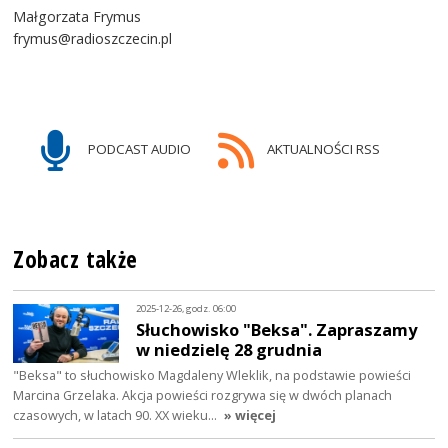
Małgorzata Frymus
frymus@radioszczecin.pl
PODCAST AUDIO
AKTUALNOŚCI RSS
Zobacz także
2025-12-26, godz. 06:00
Słuchowisko "Beksa". Zapraszamy
w niedzielę 28 grudnia
"Beksa" to słuchowisko Magdaleny Wleklik, na podstawie powieści
Marcina Grzelaka. Akcja powieści rozgrywa się w dwóch planach
czasowych, w latach 90. XX wieku…
» więcej