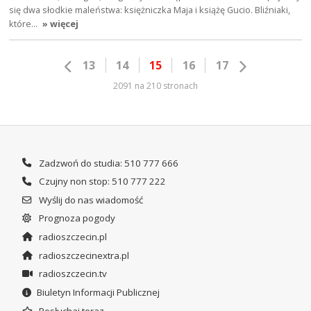
się dwa słodkie maleństwa: księżniczka Maja i książę Gucio. Bliźniaki,
które…
» więcej
13
14
15
16
17
2091 na 210 stronach
Zadzwoń do studia: 510 777 666
Czujny non stop: 510 777 222
Wyślij do nas wiadomość
Prognoza pogody
radioszczecin.pl
radioszczecinextra.pl
radioszczecin.tv
Biuletyn Informacji Publicznej
Posłuchaj teraz