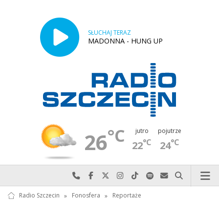
SŁUCHAJ TERAZ
MADONNA - HUNG UP
°C
jutro
pojutrze
26
°C
°C
22
24
Najlepiej po prostu do nas zadzwoń
Odwiedź nas na Facebook-u
Odwiedź nas na X
Odwiedź nas na Instagram-ie
Odwiedź nas na TikTok-u
Szukaj nas na Spotify
Wyślij do nas w
Szukaj
Radio Szczecin
»
Fonosfera
»
Reportaże