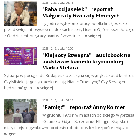
2025-12-23, godz. 05:15
"Baba od Jasełek" - reportaż
Małgorzaty Gwiazdy-Elmerych
Tygodnie wytężonej pracy i wielki finał jeszcze
przed świętami - występ na deskach sceny Liceum Ogólnokształcącego
z Oddziałami Integracyjnymi w Szczecinie…
» więcej
2025-12-19, godz. 19:09
"Klejnoty Szwagra" - audiobook na
podstawie komedii kryminalnej
Marka Stelara
Sytuacja w pociągu do Budapesztu zaczyna się wymykać spod kontroli.
Czy Misiek i jego syn Jacek uratują Nianię Ernestynę? Czy Szwagier
będzie mógł im…
» więcej
2025-12-17, godz. 01:17
"Pamięć" - reportaż Anny Kolmer
W grudniu 1970 r. w miastach polskiego Wybrzeża
(Gdańsku, Gdyni, Szczecinie, Elblągu, Słupsku)
miały miejsce gwałtowne protesty robotnicze. Ich bezpośrednią…
»
więcej