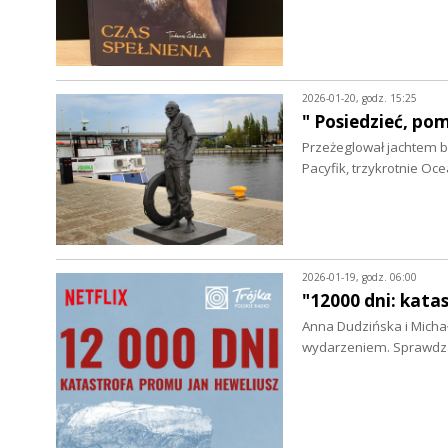
2026-01-20, godz. 15:25
" Posiedzieć, po
Przeżeglował jachtem bl
Pacyfik, trzykrotnie Oce
2026-01-19, godz. 06:00
"12000 dni: kata
Anna Dudzińska i Michał
wydarzeniem. Sprawdza