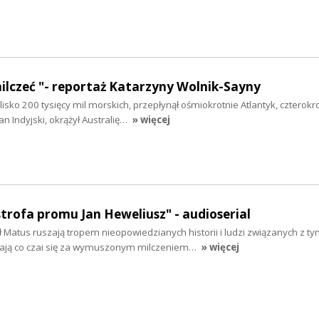
milczeć "- reportaż Katarzyny Wolnik-Sayny
isko 200 tysięcy mil morskich, przepłynął ośmiokrotnie Atlantyk, czterokr
an Indyjski, okrążył Australię…
» więcej
strofa promu Jan Heweliusz" - audioserial
 Matus ruszają tropem nieopowiedzianych historii i ludzi związanych z t
ją co czai się za wymuszonym milczeniem…
» więcej