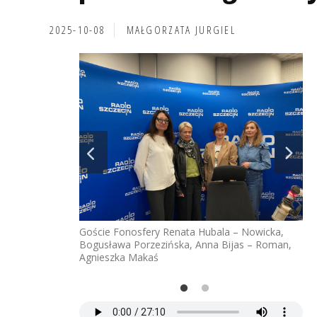
2025-10-08
MAŁGORZATA JURGIEL
w Szczecinie -
Goście Fonosfery Renata Hubala – Nowicka,
fot
Bogusława Porzezińska, Anna Bijas – Roman,
Ak
Agnieszka Makaś