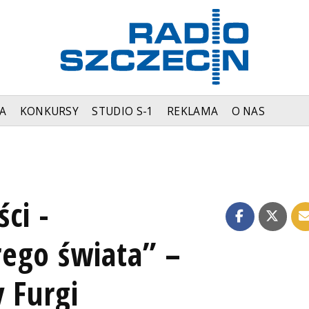
A
KONKURSY
STUDIO S-1
REKLAMA
O NAS
ci -
ego świata” –
 Furgi