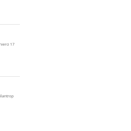
ierci 17
ilantrop