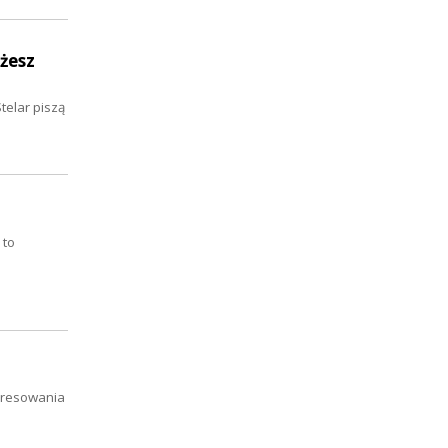
żesz
telar piszą
 to
eresowania