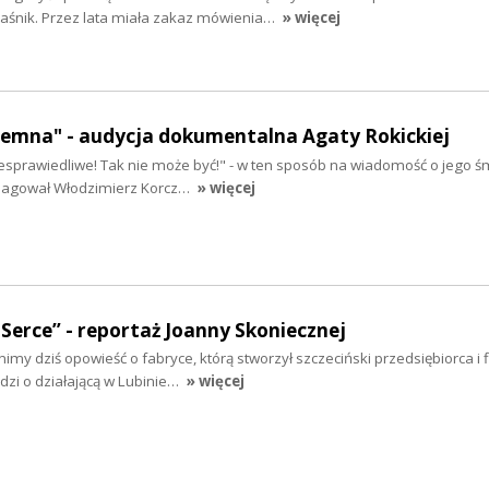
aśnik. Przez lata miała zakaz mówienia…
» więcej
emna" - audycja dokumentalna Agaty Rokickiej
esprawiedliwe! Tak nie może być!" - w ten sposób na wiadomość o jego śm
reagował Włodzimierz Korcz…
» więcej
Serce” - reportaż Joanny Skoniecznej
y dziś opowieść o fabryce, którą stworzył szczeciński przedsiębiorca i f
dzi o działającą w Lubinie…
» więcej