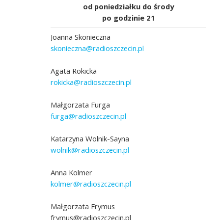
od poniedziałku do środy
po godzinie 21
Joanna Skonieczna
skonieczna@radioszczecin.pl
Agata Rokicka
rokicka@radioszczecin.pl
Małgorzata Furga
furga@radioszczecin.pl
Katarzyna Wolnik-Sayna
wolnik@radioszczecin.pl
ta Hubala – Nowicka,
fot. Klub Rodzica Zastępczego w Szczecinie
, Anna Bijas – Roman,
Akademia Przyszłości
Anna Kolmer
kolmer@radioszczecin.pl
Małgorzata Frymus
frymus@radioszczecin.pl