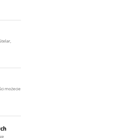
telar,
ści możecie
ych
ie