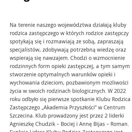
Na terenie naszego województwa działają kluby
rodzica zastępczego w których rodzice zastępczy
spotykają się i rozmawiają ze sobą, zapraszają
specjalistów, zdobywają potrzebną wiedzę oraz
wspierają się nawzajem. Chodzi o wzmocnienie
rodzinnych form opieki zastępczej, a tym samym
stworzenie optymalnych warunków opieki i
wychowania dzieciom, pozbawionym możliwości
życia w swoich rodzinach biologicznych. W 2022
. Klub Rodzica Zastępczego w Szczecinie -
Goście Fonosfery Rena
roku odbyło się pierwsze spotkanie Klubu Rodzica
ademia Przyszłości
Bogusława Porzezińska
Zastępczego „Akademia Przyszłości” w Centrum
Agnieszka Makaś
Szczecina. Klub prowadzony jest przez 2 liderki
Agnieszkę Chudzik – Bociej i Annę Bijas – Roman.