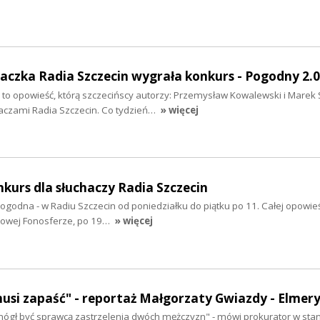
haczka Radia Szczecin wygrała konkurs - Pogodny 2.0
to opowieść, którą szczecińscy autorzy: Przemysław Kowalewski i Marek S
haczami Radia Szczecin. Co tydzień…
» więcej
nkurs dla słuchaczy Radia Szczecin
godna - w Radiu Szczecin od poniedziałku do piątku po 11. Całej opowie
kowej Fonosferze, po 19…
» więcej
usi zapaść" - reportaż Małgorzaty Gwiazdy - Elmer
mógł być sprawcą zastrzelenia dwóch mężczyzn" - mówi prokurator w stan