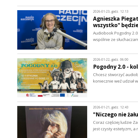
2026-01-23, godz. 12:13
Agnieszka Piega
wszystko" będzi
Audiobook Pogodny 2.0 
wspólnie ze słuchaczam
2026-01-22, godz. 06:00
Pogodny 2.0 - ko
Chcesz stworzyć audiob
koniecznie weź udział 
2026-01-21, godz. 12:43
"Niczego nie żał
Coraz częściej ludzie 
jest czysty estetyzm, a