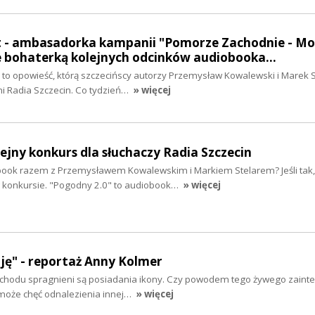
t - ambasadorka kampanii "Pomorze Zachodnie - Mo
e bohaterką kolejnych odcinków audiobooka…
to opowieść, którą szczecińscy autorzy Przemysław Kowalewski i Marek S
i Radia Szczecin. Co tydzień…
» więcej
lejny konkurs dla słuchaczy Radia Szczecin
ook razem z Przemysławem Kowalewskim i Markiem Stelarem? Jeśli tak,
w konkursie. "Pogodny 2.0" to audiobook…
» więcej
uję" - reportaż Anny Kolmer
Zachodu spragnieni są posiadania ikony. Czy powodem tego żywego zaint
 może chęć odnalezienia innej…
» więcej